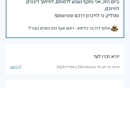
ביום הזה, אני נתקף געגוע לדמותם, לחיתוך דיבורם,
ומדליק נר לזיכרון דרכם ומורשתם!
אלוף דדו בר כליפא - ראש אגף כוח האדם בצה"ל
יהיא זכרו לעד
סימה פרימן וכל המשפחה
|
29 באפריל 2025
דיווח
הדוד שלא זכיתי להכיר . יהי זכרו ברוך
29 באפריל 2025
דיווח
הדוד שלא זכיתי להכיר .יהי זכרו ברוך