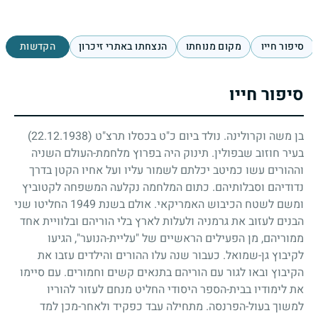
סיפור חייו
מקום מנוחתו
הנצחתו באתרי זיכרון
הקדשות
סיפור חייו
בן משה וקרולינה. נולד ביום כ"ט בכסלו תרצ"ט
(22.12.1938)
בעיר חוזוב שבפולין. תינוק היה בפרוץ מלחמת-העולם השניה
וההורים עשו כמיטב יכלתם לשמור עליו ועל אחיו הקטן בדרך
נדודיהם וסבלותיהם. כתום המלחמה נקלעה המשפחה לקטוביץ
ומשם לשטח הכיבוש האמריקאי. אולם בשנת
1949
החליטו שני
הבנים לעזוב את גרמניה ולעלות לארץ בלי הוריהם ובלוויית אחד
ממוריהם, מן הפעילים הראשיים של "עליית-הנוער", הגיעו
לקיבוץ גן-שמואל. כעבור שנה עלו ההורים והילדים עזבו את
הקיבוץ ובאו לגור עם הוריהם בתנאים קשים וחמורים. עם סיימו
את לימודיו בבית-הספר היסודי החליט מנחם לעזור להוריו
למשוך בעול-הפרנסה. מתחילה עבד כפקיד ולאחר-מכן למד