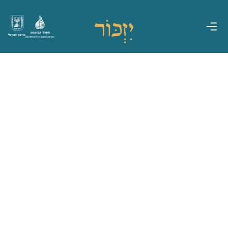
משרד הביטחון
מדינת ישראל
אגף משפחות, הנצחה ומורשת