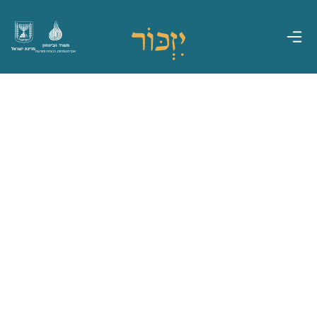
משרד הביטחון
מדינת ישראל
אגף משפחות, הנצחה ומורשת