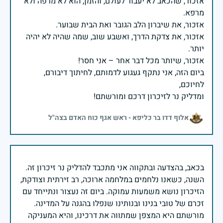
אזכור, שהכאב לא יעבור לעולם, והזמן, הוא לא מרפה ולא
אזכור, את צדקת הדרך, ואשבע שוב, שמה שהיה לא יהיה
ביום הזה, אני נתקף געגוע לדמותם, לחיתוך דיבורם,
ומדליק נר לזיכרון דרכם ומורשתם!
אלוף דדו בר כליפא - ראש אגף כוח האדם בצה"ל
בכאב, בהצדעה ובתקווה אני מתכבד להדליק נר זיכרון זה.
השנה, כשאנו נלחמים במלחמה ארוכה, רב זירתית וצודקת,
הזיכרון נושא משמעות עמוקה. ביום זה נעצור ונתייחד עם
זכרם של טובי בנינו ובנותינו שנפלו בהגנה על המדינה.
מורשתם היא המצפן שמתווה את דרכינו, והיא המעניקה