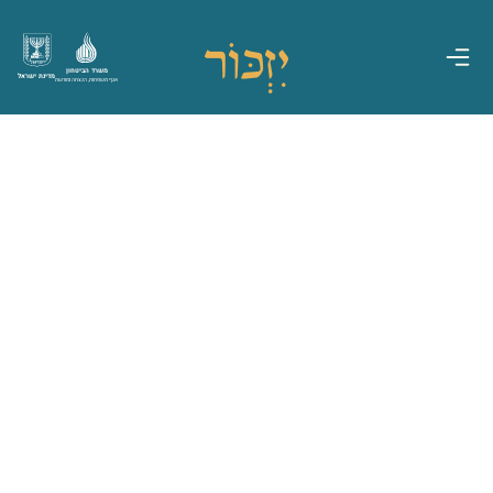
משרד הביטחון
מדינת ישראל
אגף משפחות, הנצחה ומורשת