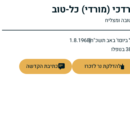
דכי (מורדי) כל-טוב
טובה ומצליח
ביום
ז' באב תשכ"ח
1.8.1968
להדלקת נר לזכרו
כתיבת הקדשה