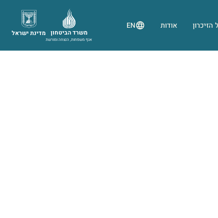
 הזיכרון
אודות
EN
משרד הביטחון
מדינת ישראל
אגף משפחות, הנצחה ומורשת