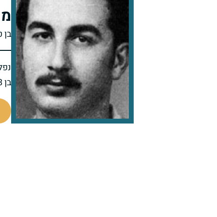
מר
בן 
נפל 
בן 38 בנופלו
46520