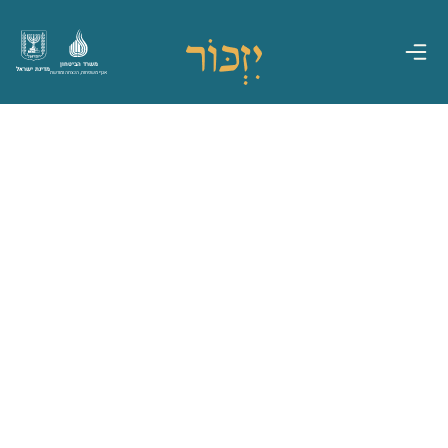
משרד הביטחון
מדינת ישראל
אגף משפחות, הנצחה ומורשת