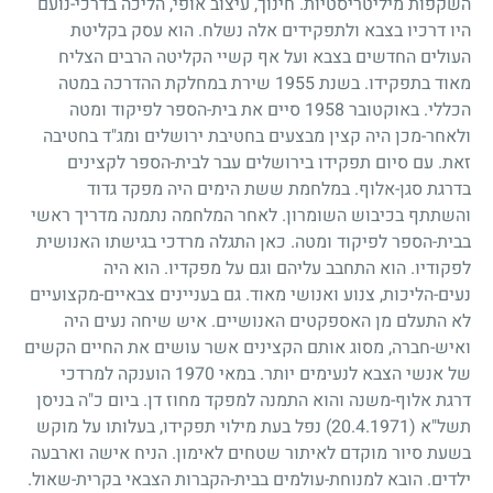
השקפות מיליטריסטיות. חינוך, עיצוב אופי, הליכה בדרכי-נועם
היו דרכיו בצבא ולתפקידים אלה נשלח. הוא עסק בקליטת
העולים החדשים בצבא ועל אף קשיי הקליטה הרבים הצליח
מאוד בתפקידו. בשנת
1955
שירת במחלקת ההדרכה במטה
הכללי. באוקטובר
1958
סיים את בית-הספר לפיקוד ומטה
ולאחר-מכן היה קצין מבצעים בחטיבת ירושלים ומג"ד בחטיבה
זאת. עם סיום תפקידו בירושלים עבר לבית-הספר לקצינים
בדרגת סגן-אלוף. במלחמת ששת הימים היה מפקד גדוד
והשתתף בכיבוש השומרון. לאחר המלחמה נתמנה מדריך ראשי
בבית-הספר לפיקוד ומטה. כאן התגלה מרדכי בגישתו האנושית
לפקודיו. הוא התחבב עליהם וגם על מפקדיו. הוא היה
נעים-הליכות, צנוע ואנושי מאוד. גם בעניינים צבאיים-מקצועיים
לא התעלם מן האספקטים האנושיים. איש שיחה נעים היה
ואיש-חברה, מסוג אותם הקצינים אשר עושים את החיים הקשים
של אנשי הצבא לנעימים יותר. במאי
1970
הוענקה למרדכי
דרגת אלוף-משנה והוא התמנה למפקד מחוז דן. ביום כ"ה בניסן
תשל"א
(20.4.1971)
נפל בעת מילוי תפקידו, בעלותו על מוקש
בשעת סיור מוקדם לאיתור שטחים לאימון. הניח אישה וארבעה
ילדים. הובא למנוחת-עולמים בבית-הקברות הצבאי בקרית-שאול.