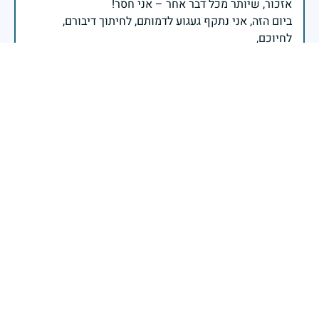
ביום הזה, אני נתקף געגוע לדמותם, לחיתוך דיבורם,
ומדליק נר לזיכרון דרכם ומורשתם!
אלוף דדו בר כליפא - ראש אגף כוח האדם בצה"ל
בכאב, בהצדעה ובתקווה אני מתכבד להדליק נר זיכרון זה.
השנה, כשאנו נלחמים במלחמה ארוכה, רב זירתית וצודקת,
הזיכרון נושא משמעות עמוקה. ביום זה נעצור ונתייחד עם
זכרם של טובי בנינו ובנותינו שנפלו בהגנה על המדינה.
מורשתם היא המצפן שמתווה את דרכינו, והיא המעניקה
משפחות יקרות, אנו מרכינים ראשנו ומתחייבים שנעמוד