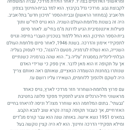
ומראשוני האלופים בצה"ל. לאחר הולדת מרדכי, עברה המשפחה
לקבוצת גבע. מרדכי גדל בקיבוץ. הוא למד בבית-החינוך בצפון
תל-אביב (במחזור הראשון) ובבית-הספר "תיכון חדש" בתל-אביב.
היה זה בשנות מלחמת-העולם השניה. הוא גויס לחי"ש ותוך
פעילות אינטנסיבית הגיע לדרגת מ"מ בחי"ש. לאחר סיום
בית-הספר התיכון, הוא החל ללמוד בטכניון העברי בחיפה וגויס
לתפקידי אימון והדרכה. בשנת
1946
, לאחר סיום מלחמת העולם
השנייה, הוא נשלח לגרמניה, מטעם ה"הגנה", כדי לעסוק בעליה
הבלתי-ליגלית במסגרת "עליה ב'". הוא שהה בגרמניה כשנתיים
אך על תקופה זו הוא מאן לדבר. אין ספק כי שרידי האדם
שנותרו במחנות ההשמדה הנאציים, שאותם ראה ואותם צריך
היה לשקם ולהפוך ללוחמים, השאירו עליו רושם עז.
עם פרוץ מלחמת-השחרור חזר מרדכי לארץ, גויס כאחד
מראשוני חיל-הרגלים והגיע לתפקיד מפקד פלוגה בחטיבת
"גבעתי". בתום המלחמה הוא שוחרר מצה"ל וניסה להיאחז בחיים
האזרחיים, אך כעבור תקופה קצרה נקרא שוב לצבא הקבע.
במארס
1951
נשא אישה. באותה שנה הוא עבר קורס מג"דים
ומילא תפקידי הדרכה וחינוך. הוא לא היה קצין נוקשה בעל