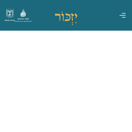
משרד הביטחון
מדינת ישראל
אגף משפחות, הנצחה ומורשת