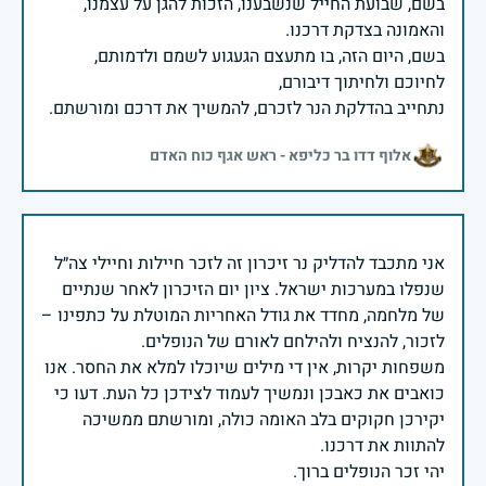
בשם, שבועת החייל שנשבענו, הזכות להגן על עצמנו,
בשם, היום הזה, בו מתעצם הגעגוע לשמם ולדמותם,
נתחייב בהדלקת הנר לזכרם, להמשיך את דרכם ומורשתם.
אלוף דדו בר כליפא - ראש אגף כוח האדם
אני מתכבד להדליק נר זיכרון זה לזכר חיילות וחיילי צה״ל
שנפלו במערכות ישראל. ציון יום הזיכרון לאחר שנתיים
של מלחמה, מחדד את גודל האחריות המוטלת על כתפינו –
משפחות יקרות, אין די מילים שיוכלו למלא את החסר. אנו
כואבים את כאבכן ונמשיך לעמוד לצידכן כל העת. דעו כי
יקירכן חקוקים בלב האומה כולה, ומורשתם ממשיכה
יהי זכר הנופלים ברוך.