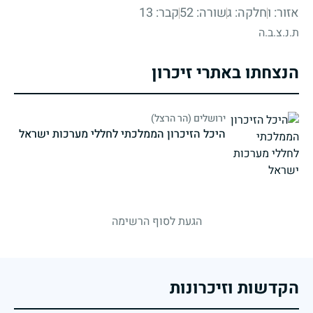
אזור: ו
חלקה: ג
שורה: 52
קבר: 13
ת.נ.צ.ב.ה
הנצחתו באתרי זיכרון
ירושלים (הר הרצל)
היכל הזיכרון הממלכתי לחללי מערכות ישראל
strings.fallen.memorialSubtitle
הגעת לסוף הרשימה
הקדשות וזיכרונות