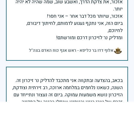
אזכור, את צדקת הדרך, ואשבע שוב, שמה שהיה לא יהיה
ביום הזה, אני נתקף געגוע לדמותם, לחיתוך דיבורם,
ומדליק נר לזיכרון דרכם ומורשתם!
אלוף דדו בר כליפא - ראש אגף כוח האדם בצה"ל
בכאב, בהצדעה ובתקווה אני מתכבד להדליק נר זיכרון זה.
השנה, כשאנו נלחמים במלחמה ארוכה, רב זירתית וצודקת,
הזיכרון נושא משמעות עמוקה. ביום זה נעצור ונתייחד עם
זכרם של טובי בנינו ובנותינו שנפלו בהגנה על המדינה.
מורשתם היא המצפן שמתווה את דרכינו, והיא המעניקה
משפחות יקרות, אנו מרכינים ראשנו ומתחייבים שנעמוד