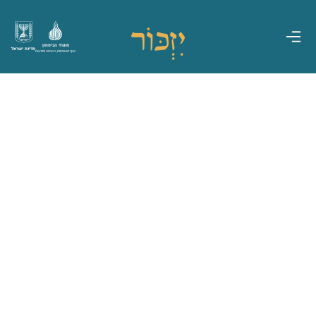
משרד הביטחון
מדינת ישראל
אגף משפחות, הנצחה ומורשת