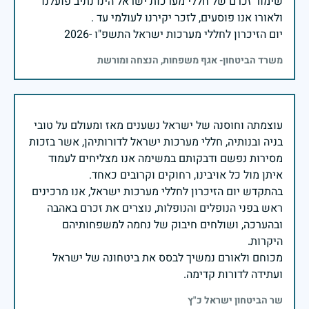
שימור זכרם של חללי מערכות ישראל הינו נתיב פועלנו
יום הזיכרון לחללי מערכות ישראל התשפ"ו -2026
משרד הביטחון- אגף משפחות, הנצחה ומורשת
עוצמתה וחוסנה של ישראל נשענים מאז ומעולם על טובי
בניה ובנותיה, חללי מערכות ישראל לדורותיהן, אשר בזכות
מסירות נפשם ודבקותם במשימה אנו מצליחים לעמוד
בהתקדש יום הזיכרון לחללי מערכות ישראל, אנו מרכינים
ראש בפני הנופלים והנופלות, נוצרים את זכרם באהבה
ובהערכה, ושולחים חיבוק של נחמה למשפחותיהם
מכוחם ולאורם נמשיך לבסס את ביטחונה של ישראל
ועתידה לדורות קדימה.
שר הביטחון ישראל כ"ץ