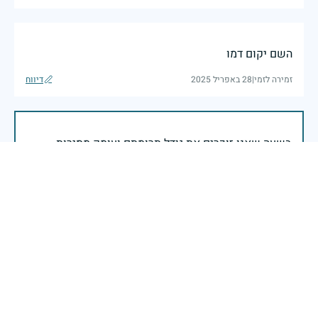
השם יקום דמו
זמירה לזמי
|
28 באפריל 2025
דיווח
בשעה שאנו זוכרים את גודל תרומתם ועומק מסירות
נפשם של טובי בנינו ובנותינו, נופלי מערכות ישראל
לדורותיהן, ממשיכים צה"ל וכוחות הביטחון במימוש
המשימה למענה לחמו ועבורה נפלו: הכרעת אויבינו מדרום,
מצפון, ביהודה ובשומרון, וגם בזירות רחוקות יותר. בהערכה
רבה ובגאווה אדירה אנו מרכינים ראש בפני הנופלים
והנופלות, מאמצים את משפחותיהם אל לבנו, וממשיכים
במשימה להבטחת קיומה של ישראל לדורי דורות. יחד
נעשה ונצליח.
שר הביטחון ישראל כ"ץ