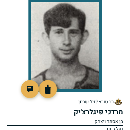
96330
רב טוראי
חיל שריון
מרדכי פיגלרצ'יק
בן אסתר ויצחק
נפל ביום