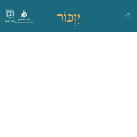
משרד הביטחון
מדינת ישראל
אגף משפחות, הנצחה ומורשת