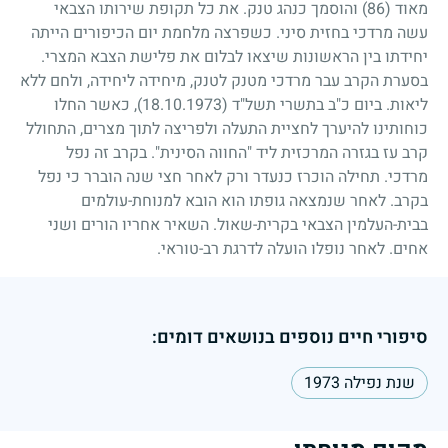
מאוד
(86)
והוסמך כנהג טנק. את כל תקופת שירותו הצבאי
עשה מרדכי בחזית סיני. כשפרצה מלחמת יום הכיפורים הייתה
יחידתו בין הראשונות שיצאו לבלום את פלישת הצבא המצרי.
בסערת הקרב עבר מרדכי מטנק לטנק, מיחידה ליחידה, ולחם ללא
ליאות. ביום כ"ב בתשרי תשל"ד
(18.10.1973)
, כאשר החלו
כוחותינו להיערך לחציית התעלה ולפריצה לתוך מצרים, התחולל
קרב עז בגזרה המרכזית ליד "החווה הסינית". בקרב זה נפל
מרדכי. תחילה הוכרז כנעדר ורק לאחר חצי שנה הוברר כי נפל
בקרב. לאחר שנמצאה גופתו הוא הובא למנוחת-עולמים
בבית-העלמין הצבאי בקרית-שאול. השאיר אחריו הורים ושני
אחים. לאחר נופלו הועלה לדרגת רב-טוראי.
סיפורי חיים נוספים בנושאים דומים:
שנת נפילה 1973