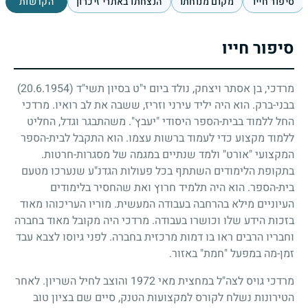
סיפור חייו
מקום מנוחתו
הנצחתו באתרי זיכרון
הקדשות
סיפור חייו
מרדכי, בן אסתר ויצחק, נולד ביום י"ט בסיון תשי"ד
(20.6.1954)
בבני-ברק. הוא היה יליד עירני וזריז, ששבה את לב רואיו. מרדכי
החל ללמוד בבית-הספר היסודי "יעבץ". משהתבגר וגדל, החליט
ללמוד מקצוע כדי לעמוד ברשות עצמו. הוא התקבל לבית-הספר
המקצועי "אורט" ולמד שנתיים במגמה של מסגרות-חרטות.
בתקופת הלימודים השתתף בכל פעולות הגדנ"ע שנערכו מטעם
בית-הספר. הוא היה תלמיד חרוץ ואת שהחסיר בלימודים
העיוניים מילא בהרחבה בעבודה המעשית. מוריו העריכוהו מאוד
בזכות הידע שלו וכושרו בעבודה. מרדכי היה מקובל מאוד בחברה
וחבריו הרבים ראו בו דמות מרכזית בחברה. לפני גיוסו לצבא עבד
זמן-מה במפעל "חמת" באזור.
מרדכי גויס לצה"ל במחצית מאי
1972
והוצב לחיל השריון. לאחר
הטירונות נשלח לקורס למקצועות הטנק, סיים שם בציון טוב