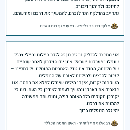
נתחייב בהדלקת הנר לזכרם, להמשיך את דרכם ומורשתם.
אלוף דדו בר כליפא - ראש אגף כוח האדם
אני מתכבד להדליק נר זיכרון זה לזכר חיילות וחיילי צה״ל
שנפלו במערכות ישראל. ציון יום הזיכרון לאחר שנתיים
של מלחמה, מחדד את גודל האחריות המוטלת על כתפינו –
משפחות יקרות, אין די מילים שיוכלו למלא את החסר. אנו
כואבים את כאבכן ונמשיך לעמוד לצידכן כל העת. דעו כי
יקירכן חקוקים בלב האומה כולה, ומורשתם ממשיכה
יהי זכר הנופלים ברוך.
רב אלוף אייל זמיר - ראש המטה הכללי