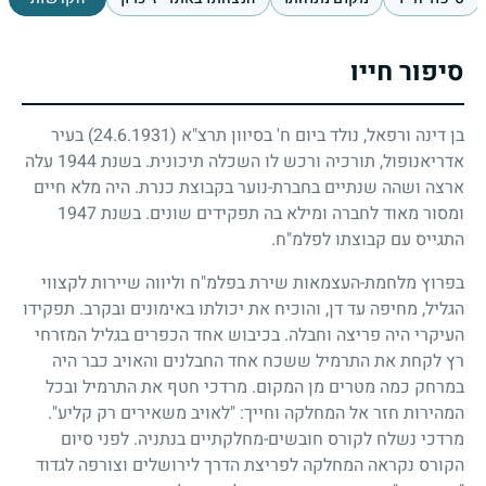
סיפור חייו
בן דינה ורפאל, נולד ביום ח' בסיוון תרצ"א
(24.6.1931)
בעיר
אדריאנופול, תורכיה ורכש לו השכלה תיכונית. בשנת
1944
עלה
ארצה ושהה שנתיים בחברת-נוער בקבוצת כנרת. היה מלא חיים
ומסור מאוד לחברה ומילא בה תפקידים שונים. בשנת
1947
התגייס עם קבוצתו לפלמ"ח.
בפרוץ מלחמת-העצמאות שירת בפלמ"ח וליווה שיירות לקצווי
הגליל, מחיפה עד דן, והוכיח את יכולתו באימונים ובקרב. תפקידו
העיקרי היה פריצה וחבלה. בכיבוש אחד הכפרים בגליל המזרחי
רץ לקחת את התרמיל ששכח אחד החבלנים והאויב כבר היה
במרחק כמה מטרים מן המקום. מרדכי חטף את התרמיל ובכל
המהירות חזר אל המחלקה וחייך: "לאויב משאירים רק קליע".
מרדכי נשלח לקורס חובשים-מחלקתיים בנתניה. לפני סיום
הקורס נקראה המחלקה לפריצת הדרך לירושלים וצורפה לגדוד