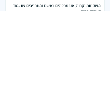
משפחות יקרות, אנו מרכינים ראשנו ומתחייבים שנעמוד
יהי זכר הנופלים ברוך.
רב אלוף אייל זמיר - ראש המטה הכללי
דוד יקר, נזכור אותך לעולמים
דינה רז פרנקו
|
29 באפריל 2025
דיווח
חיל הרפואה מתייחד עם זכרם של נופליו. אנו מדליקים נר
לזכר כוחות הרפואה שנפלו בעת מילוי תפקידם, במסירות
אין קץ ובאהבת האדם. אנו מרכינים ראש לזכרם, מוקירים
את תרומתם ומתחייבים לשאת את מורשתם עמנו, בכל