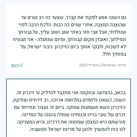
גם השנה אסע לפקוד את קברך, שצער כה רב נערם עד
שהוצבה המצבה, אחרי שנים כה רבות. הלכת הרבה לפני
שנולדתי, אבל אבי חזר באזני שוב ושוב עליך, על גבורתך
ונפילתך, ואובדן מקום קבורתך, ומיום שנתגלה - אני מבטיח
לא לשכוח, ולבקר אותך ביום הזיכרון. גיבור ישראל, על
במותיך חלל.
מרדכי שנאור
|
29 באפריל 2025
דיווח
בכאב, בהצדעה ובתקווה אני מתכבד להדליק נר זיכרון זה.
השנה, כשאנו נלחמים במלחמה ארוכה, רב זירתית וצודקת,
הזיכרון נושא משמעות עמוקה. ביום זה נעצור ונתייחד עם
זכרם של טובי בנינו ובנותינו שנפלו בהגנה על המדינה.
מורשתם היא המצפן שמתווה את דרכינו, והיא המעניקה