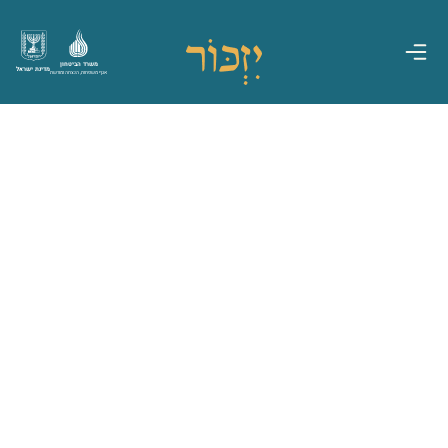
משרד הביטחון
מדינת ישראל
אגף משפחות, הנצחה ומורשת