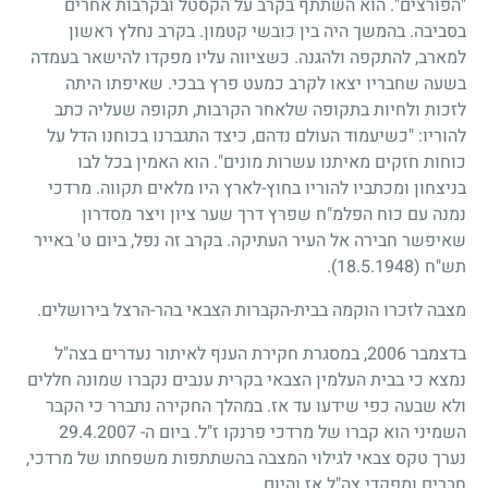
"הפורצים". הוא השתתף בקרב על הקסטל ובקרבות אחרים
בסביבה. בהמשך היה בין כובשי קטמון. בקרב נחלץ ראשון
למארב, להתקפה ולהגנה. כשציווה עליו מפקדו להישאר בעמדה
בשעה שחבריו יצאו לקרב כמעט פרץ בבכי. שאיפתו היתה
לזכות ולחיות בתקופה שלאחר הקרבות, תקופה שעליה כתב
להוריו: "כשיעמוד העולם נדהם, כיצד התגברנו בכוחנו הדל על
כוחות חזקים מאיתנו עשרות מונים". הוא האמין בכל לבו
בניצחון ומכתביו להוריו בחוץ-לארץ היו מלאים תקווה. מרדכי
נמנה עם כוח הפלמ"ח שפרץ דרך שער ציון ויצר מסדרון
שאיפשר חבירה אל העיר העתיקה. בקרב זה נפל, ביום ט' באייר
תש"ח
(18.5.1948)
.
מצבה לזכרו הוקמה בבית-הקברות הצבאי בהר-הרצל בירושלים.
בדצמבר 2006, במסגרת חקירת הענף לאיתור נעדרים בצה"ל
נמצא כי בבית העלמין הצבאי בקרית ענבים נקברו שמונה חללים
ולא שבעה כפי שידעו עד אז. במהלך החקירה נתברר כי הקבר
השמיני הוא קברו של מרדכי פרנקו ז"ל. ביום ה- 29.4.2007
נערך טקס צבאי לגילוי המצבה בהשתתפות משפחתו של מרדכי,
חברים ומפקדי צה"ל אז והיום.