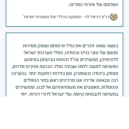
ושלומם של אזרחי המדינה.
רנ"צ דניאל לוי - המפקח הכללי של משטרת ישראל
בשעה שאנו זוכרים את גודל תרומתם ועומק מסירות
נפשם של טובי בנינו ובנותינו, נופלי מערכות ישראל
לדורותיהן, ממשיכים צה"ל וכוחות הביטחון במימוש
המשימה למענה לחמו ועבורה נפלו: הכרעת אויבינו מדרום,
מצפון, ביהודה ובשומרון, וגם בזירות רחוקות יותר. בהערכה
רבה ובגאווה אדירה אנו מרכינים ראש בפני הנופלים
והנופלות, מאמצים את משפחותיהם אל לבנו, וממשיכים
במשימה להבטחת קיומה של ישראל לדורי דורות. יחד
נעשה ונצליח.
שר הביטחון ישראל כ"ץ