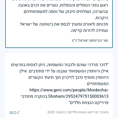
ראש בפני הנופלים והנופלות, נוצרים את זכרם באהבה
ובהערכה, ושולחים חיבוק של נחמה למשפחותיהם
מכוחם ולאורם נמשיך לבסס את ביטחונה של ישראל
ועתידה לדורות קדימה.
שר הביטחון ישראל כ"ץ
"לזכר מרדכי שוהם ולכבוד המשפחה, ניתן לצפות בתרשים
אילן היוחסין המשפחתי שנבנה על ידי מתנדבים. אילן
היוחסין מוסיף נדבך לזיכרון תוך תיעוד הקשרים
המשפחתיים
https://www.geni.com/people/Mordechai-
Shoham/295247975150003613 בהוקרה מתנדבי
פרוייקט הנצחת חללים"
מתנדבי פרוייקט הנצחת חללים
|
1 בדצמבר 2025
דיווח