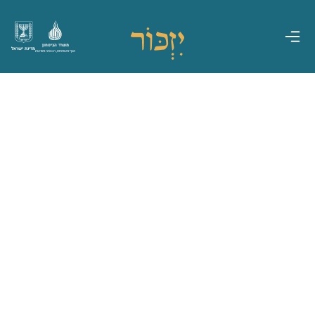
משרד הביטחון
מדינת ישראל
אגף משפחות, הנצחה ומורשת