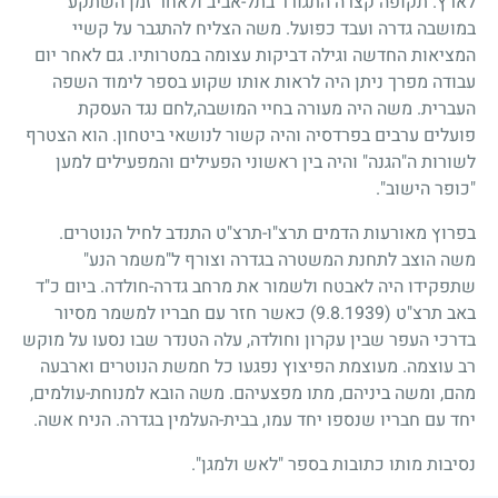
לארץ. תקופה קצרה התגורר בתל-אביב ולאחר זמן השתקע
במושבה גדרה ועבד כפועל. משה הצליח להתגבר על קשיי
המציאות החדשה וגילה דביקות עצומה במטרותיו. גם לאחר יום
עבודה מפרך ניתן היה לראות אותו שקוע בספר לימוד השפה
העברית. משה היה מעורה בחיי המושבה,לחם נגד העסקת
פועלים ערבים בפרדסיה והיה קשור לנושאי ביטחון. הוא הצטרף
לשורות ה"הגנה" והיה בין ראשוני הפעילים והמפעילים למען
"כופר הישוב".
בפרוץ מאורעות הדמים תרצ"ו-תרצ"ט התנדב לחיל הנוטרים.
משה הוצב לתחנת המשטרה בגדרה וצורף ל"משמר הנע"
שתפקידו היה לאבטח ולשמור את מרחב גדרה-חולדה. ביום כ"ד
באב תרצ"ט
(9.8.1939)
כאשר חזר עם חבריו למשמר מסיור
בדרכי העפר שבין עקרון וחולדה, עלה הטנדר שבו נסעו על מוקש
רב עוצמה. מעוצמת הפיצוץ נפגעו כל חמשת הנוטרים וארבעה
מהם, ומשה ביניהם, מתו מפצעיהם. משה הובא למנוחת-עולמים,
יחד עם חבריו שנספו יחד עמו, בבית-העלמין בגדרה. הניח אשה.
נסיבות מותו כתובות בספר "לאש ולמגן".