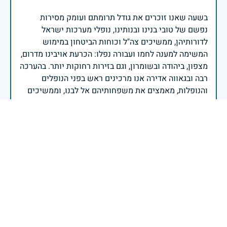
בשעה שאנו זוכרים את גודל תרומתם ועומק מסירות
נפשם של טובי בנינו ובנותינו, נופלי מערכות ישראל
לדורותיהן, ממשיכים צה"ל וכוחות הביטחון במימוש
המשימה למענה לחמו ועבורה נפלו: הכרעת אויבינו מדרום,
מצפון, ביהודה ובשומרון, וגם בזירות רחוקות יותר. בהערכה
רבה ובגאווה אדירה אנו מרכינים ראש בפני הנופלים
והנופלות, מאמצים את משפחותיהם אל לבנו, וממשיכים
במשימה להבטחת קיומה של ישראל לדורי דורות. יחד
נעשה ונצליח.
שר הביטחון ישראל כ"ץ
זיכרון חללינו מהווה עבורנו צו חיים, להמשיך ולפעול
לאורה של המורשת שהותירו לנו. אהבת המולדת מקודשת
בדם יקירנו, וביום זה, כבכל שנה, אנו מתייחדים עם זכר
חללינו, אשר נפלו במערכות ישראל למען עצמאותה