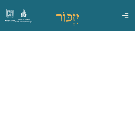
משרד הביטחון
מדינת ישראל
אגף משפחות, הנצחה ומורשת