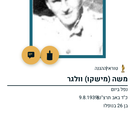
505724
טוראי
ההגנה
משה (מישקו) וולגר
נפל ביום
כ"ד באב תרצ"ט
9.8.1939
בן 26 בנופלו