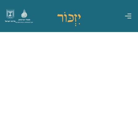
משרד הביטחון
מדינת ישראל
אגף משפחות, הנצחה ומורשת