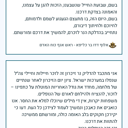
בשם, שבועת החייל שנשבענו, הזכות להגן על עצמנו,
בשם, היום הזה, בו מתעצם הגעגוע לשמם ולדמותם,
נתחייב בהדלקת הנר לזכרם, להמשיך את דרכם ומורשתם.
אלוף דדו בר כליפא - ראש אגף כוח האדם
אני מתכבד להדליק נר זיכרון זה לזכר חיילות וחיילי צה״ל
שנפלו במערכות ישראל. ציון יום הזיכרון לאחר שנתיים
של מלחמה, מחדד את גודל האחריות המוטלת על כתפינו –
משפחות יקרות, אין די מילים שיוכלו למלא את החסר. אנו
כואבים את כאבכן ונמשיך לעמוד לצידכן כל העת. דעו כי
יקירכן חקוקים בלב האומה כולה, ומורשתם ממשיכה