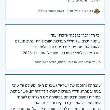
יהי זכר הנופלים ברוך.
רב אלוף אייל זמיר - ראש המטה הכללי
שימור זכרם של חללי מערכות ישראל הינו נתיב פועלנו
יום הזיכרון לחללי מערכות ישראל התשפ"ו -2026
משרד הביטחון- אגף משפחות, הנצחה ומורשת
עוצמתה וחוסנה של ישראל נשענים מאז ומעולם על טובי
בניה ובנותיה, חללי מערכות ישראל לדורותיהן, אשר בזכות
מסירות נפשם ודבקותם במשימה אנו מצליחים לעמוד
בהתקדש יום הזיכרון לחללי מערכות ישראל, אנו מרכינים