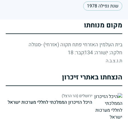
שנת נפילה 1978
מקום מנוחתו
בית העלמין האזרחי פתח תקוה (אזרחי) -סגולה
חלקה: י
שורה: 134
קבר: 18
ת.נ.צ.ב.ה
הנצחתו באתרי זיכרון
ירושלים (הר הרצל)
היכל הזיכרון הממלכתי לחללי מערכות ישראל
strings.fallen.memorialSubtitle