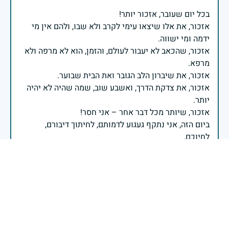
אזכור, את אלו שיצאו עימי לקרב ולא שבו, ולהם אין מי
אזכור, שהכאב לא יעבור לעולם, והזמן, הוא לא מרפה ולא
אזכור, את צדקת הדרך, ואשבע שוב, שמה שהיה לא יהיה
ביום הזה, אני נתקף געגוע לדמותם, לחיתוך דיבורם,
ומדליק נר לזיכרון דרכם ומורשתם!
אלוף דדו בר כליפא - ראש אגף כוח האדם בצה"ל
בכאב, בהצדעה ובתקווה אני מתכבד להדליק נר זיכרון זה.