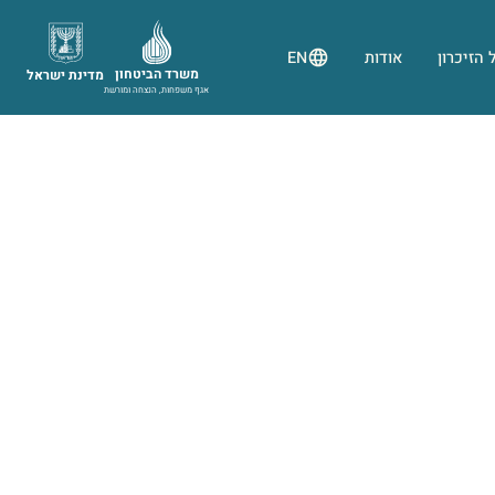
 הזיכרון
אודות
EN
משרד הביטחון
מדינת ישראל
אגף משפחות, הנצחה ומורשת