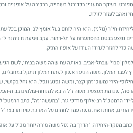
ספורט. בעיקר התעניין בכדורגל בשחייה, ברכיבה על אופניים ובטי
 ואהב לעזור לזולת.
יחידת-חי"ר (גולני). הוא היה לוחם בעל אומץ-לב, המוכן בכל-עת 
ים נפצע בבטנו בהסתערות על תל-דהור. עקב פגיעה זו ניתנה לו
די לחזור לגדודו העידו על אופיו החזק.
מלון 'סבוי' שבתל-אביב. באותה עת שהה משה בביתו, לשם הגיע
רץ לעבר המלון. משה הגיע ראשון לפתח המלון ונתקל במחבלים, 
חילופי-הירי נמשכו זמן קצר, ומשה נפגע ונפל. הוא זחל בקושי,
הדסה', שם מת מפצעיו. משה ז"ל הובא למנוחת-עולמים בבית-הע
-ידי הרמטכ"ל רב-אלוף מרדכי גור. "במעשהו זה", כתב הרמטכ"ל,
ו הורים, אחות ואח. משה עמד לחתום על הארכת שירותו בצה"ל 
 מפקד-היחידה: "הדרך בה נפל משה מורה יותר מכול על אופיו 