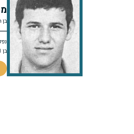
מש
בן 
נפל 
בן 21 בנופלו
96929