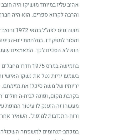
אהוב עליו במיוחד מושיקו היה חובב 
והרבה לקרוא ספרים. הוא היה חברותי
משה גויס לצה"ל במאי
1972
והוצב ל
ומסור לתפקידו. במלחמת יום-הכיפור
הוא לא הסכים לכך. המאמצים שעשה כ
בחמישה במרס
1975
חדרו מחבלים ל
בשמעו יריות נטל את נשקו האישי ו
יריותיו של משה סיכלו את מזימתם. 
בקרבת מקום, ופונה לבית-ה חולים '
מעשהו זה הוענק לו עיטור המופת על
ורוח-התנדבות למופת". השאיר אחרי
במכתב-תנחומים למשפחה השכולה כתב