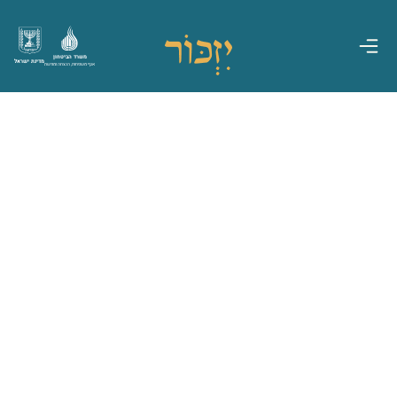
משרד הביטחון
מדינת ישראל
אגף משפחות, הנצחה ומורשת