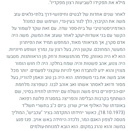
מילא את תפקידו לשביעות רצון מפקדיו".
לאחר שנים אחדות של לבטים וחיפושי-דרך בלתי-נלאים עזב
משה את הקיבוץ, הלך לגור בעין-גדי, ושימש שם כמנהל
האדמיניסטרטיבי של בית-ספר שדה. עם זאת שקד לשמור על
הקשר עם בני אשדות-יעקב לאחר שעזב את המשק. משה היה
אדם סקרן, אך מציאותי מאוד, המחפש תמיד את הפיתרון
המעשי, המחוכם. עקשן היה, בעל רצון עז, נמרץ ושופע חיוניות.
הוא לא היה גאוותן, סלד מהתנשאות ורחק מן הראוותנות. מטבעו
היה צנוע, אהב פשטות והיה שמח בחלקו. היה לו חוש הומור
מצוין והוא ידע להתבדח ואף להיות עוקצני לפעמים. יותר מכל
אהב משה את בני משפחתו. הוא היה בן טוב ונאמן להוריו, בעל
מסור ודואג לאסתר אשתו ואב אוהב לבנו. כשפרצה מלחמת
יום-הכיפורים גויס משה ונשלח עם יחידתו לחזית בסיני, שם
השתתף בקרבות הבלימה והפריצה במסגרת פלוגת רפואה
באוגדתו של האלוף אריק שרון. ביום כ"ב בתשרי תשל"ד
(18.10.1973)
, כאשר יחידתו התקדמה בציר "עכביש", המוליך
מטסה לצפון האגם המר, נלכדה היחידה באש אויב. פגז פגע
במשה והוא נהרג במקום. הוא הובא למנוחת-עולמים