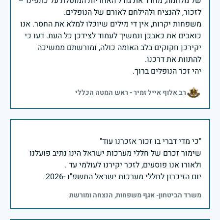
של מלחמה, מחדד את גודל האחריות המוטלת על כתפינו –
משפחות יקרות, אין די מילים שיוכלו למלא את החסר. אנו
כואבים את כאבכן ונמשיך לעמוד לצידכן כל העת. דעו כי
יקירכן חקוקים בלב האומה כולה, ומורשתם ממשיכה
יהי זכר הנופלים ברוך.
רב אלוף אייל זמיר - ראש המטה הכללי
שימור זכרם של חללי מערכות ישראל הינו נתיב פועלנו
יום הזיכרון לחללי מערכות ישראל התשפ"ו -2026
משרד הביטחון- אגף משפחות, הנצחה ומורשת