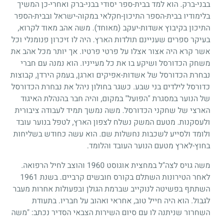
בבני-ברק. הוא למד בבית-ספר יסודי בבני-ברק ואחרי-כן המשיך
בלימודיו בבית-הספר התיכון-חקלאי במקוה-ישראל ובבית-הספר
התיכון בקיבוץ אשדות-יעקב (מאוחד). משה אהב מאוד לקרוא,
בעיקר ספרים שעניינם תולדות הארץ. היה לו זיכרון פנומנלי וכל
אשר קרא היה אצור אצלו על פרטי פרטיו. אך יותר מכל אהב את
משחק הכדורסל ושיקע בו את כל מעייניו. הוא נמנה עם חברי
נבחרת הכדורסל של אשדות-אפיקים וארגן, בעמק הירדן, קבוצות
כדורסל לילדים בני שבע. כשגר בחולון ניהל את נבחרת הכדורסל
של הנוער במסגרת "הפועל" במקום, והיה חבר בהנהלת האיגוד
הארצי של שחקני הכדורסל. משה נמשך תמיד לעבודה ציבורית
ולעסקנות. מטעם המשק נשלח לצפון הארץ, לטפל בנוער עובד
ולומד ולסייע לשכבות נחשלות שם. הוא עשה כחודש בשליחות
בחוץ-לארץ מטעם הנוער העובד והלומד.
משה גויס לצה"ל במחצית אוגוסט
1960
והוצב לחיל הרפואה.
לאחר הטירונות השתלם בקורס חובשים קרביים. בשנת
1961
השתתף בפשיטה לנוקייב שברמת הגולן ובפעולות אחרות מעבר
לגבול. הוא היה חייל טוב, אחראי ואהוב על חבריו. בתעודת
השחרור שניתנה לו עם סיום השירות הצבאי הסדיר נכתב: "משה