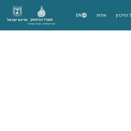
 הזיכרון
אודות
EN
משרד הביטחון
מדינת ישראל
אגף משפחות, הנצחה ומורשת