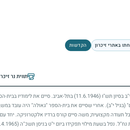
תו באתרי זיכרון
הקדשות
תווית נר זיכר
"ב בסיון תש"ו
(11.6.1946)
בתל-אביב. סיים את לימודיו בבית-הספ
(בגיל י"ב). אחרי שסיים את בית-הספר "גאולה" היה עובד במש
בל תעודה מקצועית
;
משה סיים קורס ברדיו אלקטרוניקה. יחד עם 
ח"ל. נפל בשעת מילוי תפקידו ביום י"ט בניסן תשכ"ה
(21.4.1965)