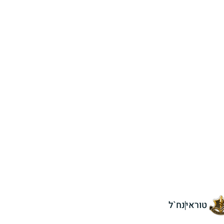
טוראי
נח`ל