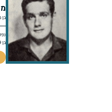
מש
בן 
נפל 
בן 19 בנופלו
45023