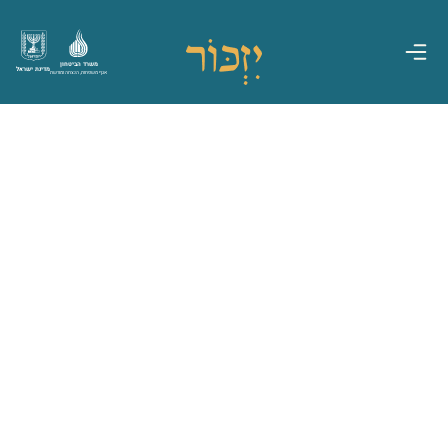
משרד הביטחון
מדינת ישראל
אגף משפחות, הנצחה ומורשת