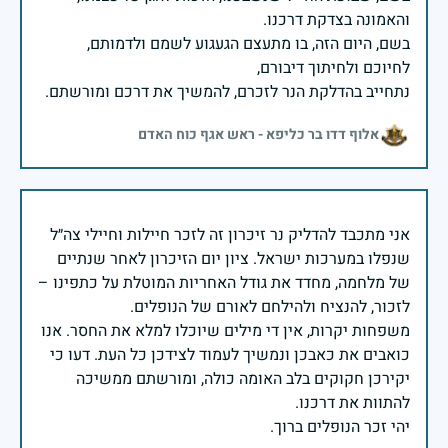
בשם, היום הזה, בו מתעצם הגעגוע לשמם ולדמותם,
נתחייב בהדלקת הנר לזכרם, להמשיך את דרכם ומורשתם.
אלוף דדו בר כליפא - ראש אגף כוח האדם
אני מתכבד להדליק נר זיכרון זה לזכר חיילות וחיילי צה״ל
שנפלו במערכות ישראל. ציון יום הזיכרון לאחר שנתיים
של מלחמה, מחדד את גודל האחריות המוטלת על כתפינו –
משפחות יקרות, אין די מילים שיוכלו למלא את החסר. אנו
כואבים את כאבכן ונמשיך לעמוד לצידכן כל העת. דעו כי
יקירכן חקוקים בלב האומה כולה, ומורשתם ממשיכה
יהי זכר הנופלים ברוך.