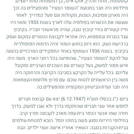
קוסטופול, מחוז ווהלין, אוקראינה, בן למשפחת סוחרי-עצים.
מילדותו היה חבר בתנועת "השומר הצעיר" ומהפעילים בה וכך
היה מארגן מסיבות, הצגות, מקהלות וגם פעל כמדריך. לאחר
שעשה את הכשרתו בפולסיה עלה לארץ בשנת
1933
ומאז היו
חייו קשורים בחיי קיבוץ נגבה, שהיה מראשוני חבריו. בקיבוץ
עבד בנגרות ובמספוא, היה אחראי לקבוצת הנוטרים במקום ועסק
ברכישת נשק. הוא ניחן בחוש הומור והיה הדמות הפופולרית
בקיבוץ. בשנת
1936
השתתף באחד התפקידים המרכזיים בהצגה
של להקת "השומר הצעיר", שהופיעה בכל רחבי הארץ. משה היה
איש מסור למשק, בעל קשרים עם השכנים הערביים ומקובל
עליהם. בכל עלייה על הקרקע בסביבה הקרובה והרחוקה היה
משה בין הראשונים לנטות שכם. עם פרוץ מלחמת-העצמאות
היה חבר ועדת-הביטחון המקומית ומהפעילים בה.
ביום כ"ג בכסלו תש"ח
(6.12.1947)
יצא עם קבוצת חברים
לחפש אחר שני חברים שהותקפו בדרך ולא שבו למשק. בדרך
חזרה שמו אנשי הכפר בית-עפה מארב לקבוצה ופרץ קרב.
בחילופי היריות נפגע משה בחזהו ונפל. הובא למנוחת-עולמים
בבית-הקברות בנגבה. השאיר אחריו אישה ושני ילדים. הבת