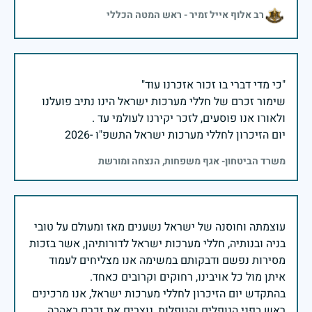
רב אלוף אייל זמיר - ראש המטה הכללי
שימור זכרם של חללי מערכות ישראל הינו נתיב פועלנו
יום הזיכרון לחללי מערכות ישראל התשפ"ו -2026
משרד הביטחון- אגף משפחות, הנצחה ומורשת
עוצמתה וחוסנה של ישראל נשענים מאז ומעולם על טובי
בניה ובנותיה, חללי מערכות ישראל לדורותיהן, אשר בזכות
מסירות נפשם ודבקותם במשימה אנו מצליחים לעמוד
בהתקדש יום הזיכרון לחללי מערכות ישראל, אנו מרכינים
ראש בפני הנופלים והנופלות, נוצרים את זכרם באהבה