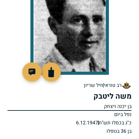
88318
רב טוראי
חיל שריון
משה ליטבק
בן יכנה ויצחק
נפל ביום
כ"ג בכסלו תש"ח
6.12.1947
בן 36 בנופלו