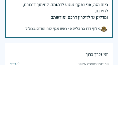
ביום הזה, אני נתקף געגוע לדמותם, לחיתוך דיבורם,
ומדליק נר לזיכרון דרכם ומורשתם!
אלוף דדו בר כליפא - ראש אגף כוח האדם בצה"ל
יהי זכרך ברוך.
טמיר
|
29 באפריל 2025
דיווח
בכאב, בהצדעה ובתקווה אני מתכבד להדליק נר זיכרון זה.
השנה, כשאנו נלחמים במלחמה ארוכה, רב זירתית וצודקת,
הזיכרון נושא משמעות עמוקה. ביום זה נעצור ונתייחד עם
זכרם של טובי בנינו ובנותינו שנפלו בהגנה על המדינה.
מורשתם היא המצפן שמתווה את דרכינו, והיא המעניקה