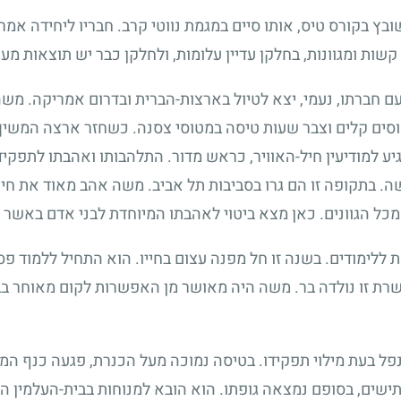
ובץ בקורס טיס, אותו סיים במגמת נווטי קרב. חבריו ליחידה אמר
ת ומגוונות, בחלקן עדיין עלומות, ולחלקן כבר יש תוצאות מעו
ם חברתו, נעמי, יצא לטיול בארצות-הברית ובדרום אמריקה. מ
מטוסים קלים וצבר שעות טיסה במטוסי צסנה. כשחזר ארצה המשי
למודיעין חיל-האוויר, כראש מדור. התלהבותו ואהבתו לתפקיד ס
. בתקופה זו הם גרו בסביבות תל אביב. משה אהב מאוד את חיי
מכל הגוונים. כאן מצא ביטוי לאהבתו המיוחדת לבני אדם באשר 
ללימודים. בשנה זו חל מפנה עצום בחייו. הוא התחיל ללמוד פסי
שרת זו נולדה בר. משה היה מאושר מן האפשרות לקום מאוחר ב
פל בעת מילוי תפקידו. בטיסה נמוכה מעל הכנרת, פגעה כנף ה
ישים, בסופם נמצאה גופתו. הוא הובא למנוחות בבית-העלמין ה