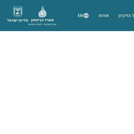
 הזיכרון
אודות
EN
משרד הביטחון
מדינת ישראל
אגף משפחות, הנצחה ומורשת