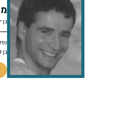
מש
בן י
נפל 
בן 29 בנופלו
513164