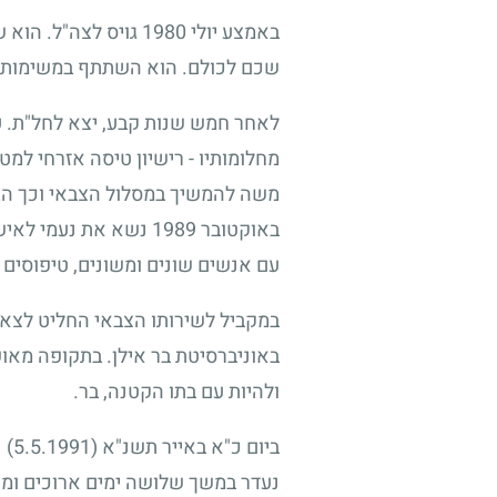
באמצע יולי
1980
גויס לצה"ל. הוא ש
שכם לכולם. הוא השתתף במשימות קשו
לאחר חמש שנות קבע, יצא לחל"ת. ע
מחלומותיו - רישיון טיסה אזרחי ל
משה להמשיך במסלול הצבאי וכך הגיע 
באוקטובר
1989
נשא את נעמי לאישה
עם אנשים שונים ומשונים, טיפוסים 
במקביל לשירותו הצבאי החליט לצאת 
באוניברסיטת בר אילן. בתקופה מאו
ולהיות עם בתו הקטנה, בר.
ביום כ"א באייר תשנ"א
(5.5.1991)
נ
נעדר במשך שלושה ימים ארוכים ומת