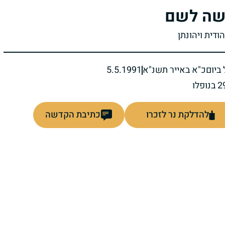
ה לשם
הודית ויהונתן
ביום
כ"א באייר תשנ"א
5.5.1991
להדלקת נר לזכרו
כתיבת הקדשה