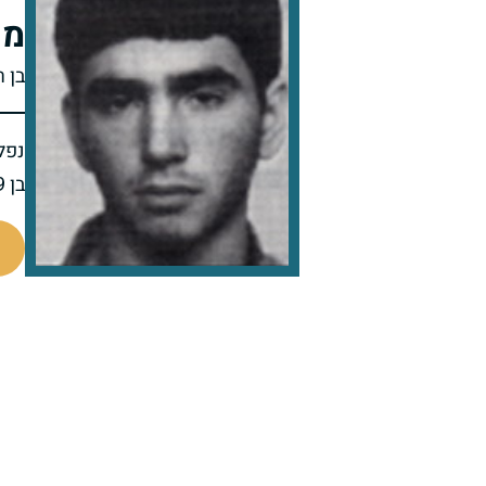
מש
בן 
נפל 
בן 19 בנופלו
510250