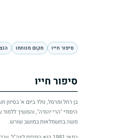
סיפור חייו
מקום מנוחתו
הנצח
סיפור חייו
בן רחל ומרסל, נולד ביום א' בסיוון ת
היסודי "הרי יהודה", והמשיך ללמוד
משה בחשמלאות במושב שורש.
במאי
1981
הוא התגייס לצה"ל, עבר א