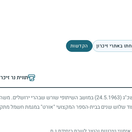
תו באתרי זיכרון
הקדשות
תווית נר זיכר
שכ"ג
(24.5.1963)
במושב השיתופי שורש שבהרי ירושלים. משה 
 עוד שלוש שנים בבית-הספר המקצועי "אורט" במגמת חשמל מתקנ
ימוני טירונות והוצב לשרת ביחידת נ.מ.