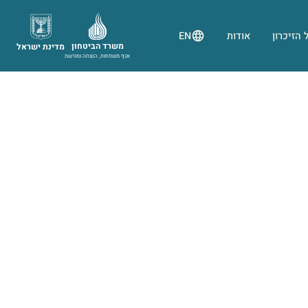
 הזיכרון
אודות
EN
משרד הביטחון
מדינת ישראל
אגף משפחות, הנצחה ומורשת