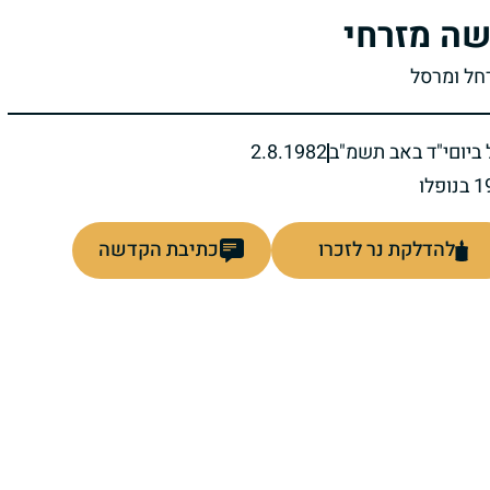
ה מזרחי
רחל ומרסל
ביום
י"ד באב תשמ"ב
2.8.1982
להדלקת נר לזכרו
כתיבת הקדשה