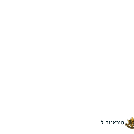
טוראי
נח`ל