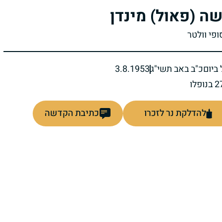
ה (פאול) מינדן
ופי וולטר
ביום
כ"ב באב תשי"ג
3.8.1953
להדלקת נר לזכרו
כתיבת הקדשה