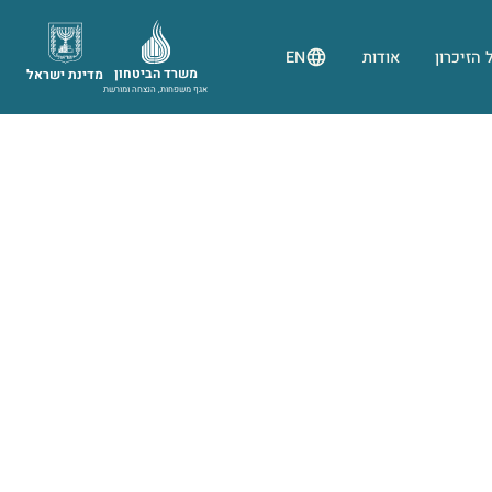
 הזיכרון
אודות
EN
משרד הביטחון
מדינת ישראל
אגף משפחות, הנצחה ומורשת