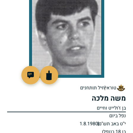
98301
טוראי
חיל תותחנים
משה מלכה
בן ז'ולייט וחיים
נפל ביום
י"ט באב תש"ם
1.8.1980
בן 18 בנופלו