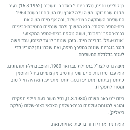
בן ז'ולייט וחיים, נולד ביום י' באדר ב' תשכ"ב
(16.3.1962)
בעיר
מקנס שבמרוקו. משה עלה לארץ עם משפחתו בשנת
1964
.
המשפחה השתקעה בצור-שלום, ובה אף סיים משה את
בית-הספר היסודי. הוא המשיך ולמד שנתיים בחטיבת-הביניים
בבית-הספר "רמב"ם", ושנה נוספת בבית-הספר המקצועי
"אורט-עמל" בקריית חיים. בזמן שנותר לו עד לגיוסו, עבד משה
כנגר בנגריות שונות במפרץ חיפה, ואת שכרו נתן להוריו כדי
לעזור בכלכלת המשפחה.
משה גויס לצה"ל בתחילת פברואר
1980
, והוצב בחיל-התותחנים.
הוא עבר טירונות, סיים שני קורסים מקצועיים בחיל והוסמך
כתותחן בתותח מתנייע וכנהג-תותח מתנייע. הוא היה חייל טוב
ומסור לתפקידו.
ביום י"ט באב תש"ם
(1.8.1980)
, נפל משה בעת מילוי תפקידו
והובא למנוחת עולמים בבית-העלמין הצבאי בצור-שלום (חלקת
ביאליק).
הוא הניח אחריו הורים, שתי אחיות ואח.