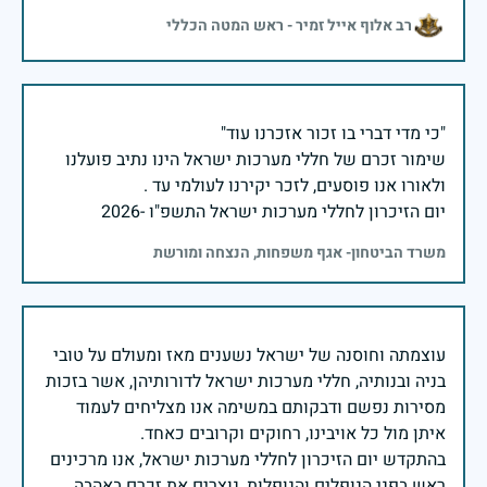
רב אלוף אייל זמיר - ראש המטה הכללי
שימור זכרם של חללי מערכות ישראל הינו נתיב פועלנו
יום הזיכרון לחללי מערכות ישראל התשפ"ו -2026
משרד הביטחון- אגף משפחות, הנצחה ומורשת
עוצמתה וחוסנה של ישראל נשענים מאז ומעולם על טובי
בניה ובנותיה, חללי מערכות ישראל לדורותיהן, אשר בזכות
מסירות נפשם ודבקותם במשימה אנו מצליחים לעמוד
בהתקדש יום הזיכרון לחללי מערכות ישראל, אנו מרכינים
ראש בפני הנופלים והנופלות, נוצרים את זכרם באהבה