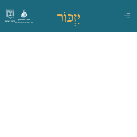
משרד הביטחון
מדינת ישראל
אגף משפחות, הנצחה ומורשת