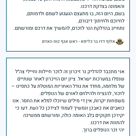
בשם, היום הזה, בו מתעצם הגעגוע לשמם ולדמותם,
נתחייב בהדלקת הנר לזכרם, להמשיך את דרכם ומורשתם.
אלוף דדו בר כליפא - ראש אגף כוח האדם
אני מתכבד להדליק נר זיכרון זה לזכר חיילות וחיילי צה״ל
שנפלו במערכות ישראל. ציון יום הזיכרון לאחר שנתיים
של מלחמה, מחדד את גודל האחריות המוטלת על כתפינו –
משפחות יקרות, אין די מילים שיוכלו למלא את החסר. אנו
כואבים את כאבכן ונמשיך לעמוד לצידכן כל העת. דעו כי
יקירכן חקוקים בלב האומה כולה, ומורשתם ממשיכה
יהי זכר הנופלים ברוך.