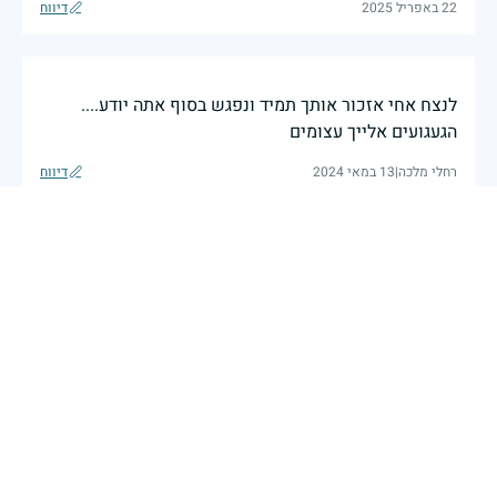
22 באפריל 2025
דיווח
לנצח אחי אזכור אותך תמיד ונפגש בסוף אתה יודע....
הגעגועים אלייך עצומים
רחלי מלכה
|
13 במאי 2024
דיווח
זיכרון חללינו מהווה עבורנו צו חיים, להמשיך ולפעול
לאורה של המורשת שהותירו לנו. אהבת המולדת מקודשת
בדם יקירנו, וביום זה, כבכל שנה, אנו מתייחדים עם זכר
חללינו, אשר נפלו במערכות ישראל למען עצמאותה
וחוסנה של מדינת ישראל.
רב ניצב יעקב שבתאי- המפקח הכללי של משטרת ישראל