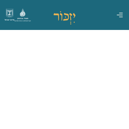
משרד הביטחון
מדינת ישראל
אגף משפחות, הנצחה ומורשת