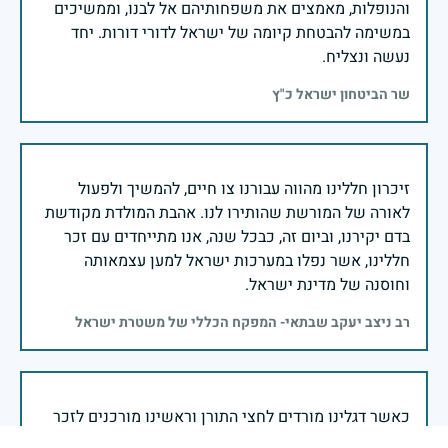
והנופלות, מאמצים את משפחותיהם אל לבנו, וממשיכים
במשימה להבטחת קיומה של ישראל לדורי דורות. יחד
נעשה ונצליח.
שר הביטחון ישראל כ"ץ
זיכרון חללינו מהווה עבורנו צו חיים, להמשיך ולפעול
לאורה של המורשת שהותירו לנו. אהבת המולדת מקודשת
בדם יקירנו, וביום זה, כבכל שנה, אנו מתייחדים עם זכר
חללינו, אשר נפלו במערכות ישראל למען עצמאותה
וחוסנה של מדינת ישראל.
רב ניצב יעקב שבתאי- המפקח הכללי של משטרת ישראל
כאשר דגלינו מורדים לחצי התורן וראשינו מורכנים לזכר
הנופלים והנופלות במערכות ישראל, ממשיכים לוחמי צה״ל