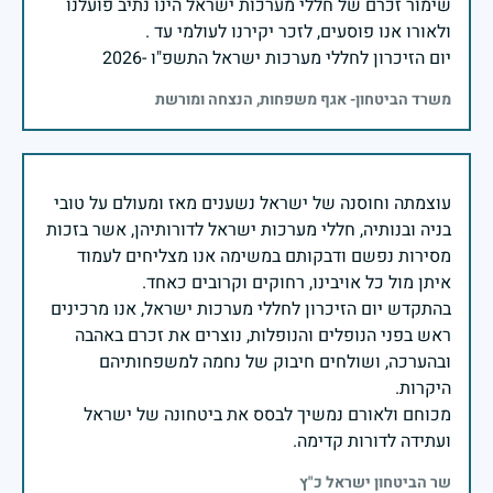
שימור זכרם של חללי מערכות ישראל הינו נתיב פועלנו
יום הזיכרון לחללי מערכות ישראל התשפ"ו -2026
משרד הביטחון- אגף משפחות, הנצחה ומורשת
עוצמתה וחוסנה של ישראל נשענים מאז ומעולם על טובי
בניה ובנותיה, חללי מערכות ישראל לדורותיהן, אשר בזכות
מסירות נפשם ודבקותם במשימה אנו מצליחים לעמוד
בהתקדש יום הזיכרון לחללי מערכות ישראל, אנו מרכינים
ראש בפני הנופלים והנופלות, נוצרים את זכרם באהבה
ובהערכה, ושולחים חיבוק של נחמה למשפחותיהם
מכוחם ולאורם נמשיך לבסס את ביטחונה של ישראל
ועתידה לדורות קדימה.
שר הביטחון ישראל כ"ץ