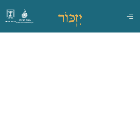
משרד הביטחון
מדינת ישראל
אגף משפחות, הנצחה ומורשת