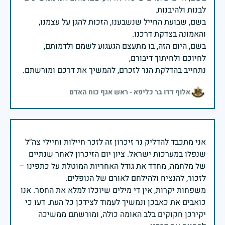
בשם, שבועת החייל שנשבענו, הזכות להגן על עצמנו,
בשם, היום הזה, בו מתעצם הגעגוע לשמם ולדמותם,
נתחייב בהדלקת הנר לזכרם, להמשיך את דרכם ומורשתם.
אלוף דדו בר כליפא - ראש אגף כוח האדם
אני מתכבד להדליק נר זיכרון זה לזכר חיילות וחיילי צה״ל
שנפלו במערכות ישראל. ציון יום הזיכרון לאחר שנתיים
של מלחמה, מחדד את גודל האחריות המוטלת על כתפינו –
משפחות יקרות, אין די מילים שיוכלו למלא את החסר. אנו
כואבים את כאבכן ונמשיך לעמוד לצידכן כל העת. דעו כי
יקירכן חקוקים בלב האומה כולה, ומורשתם ממשיכה