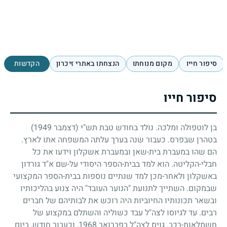
סיפור חייו
מקום מנוחתו
הנצחתו באתרי זיכרון
הקדשות
סיפור חייו
בן לוטפולה ומלכה. נולד בחודש טבת תש"י (דצמבר
1949
)
בטהרן שבפרס. כעבור שנה בערך עלתה המשפחה אתו לארץ.
הם שהו במעברת בית-שאן ובמעברת אשקלון וידעו את כל
חבלי-הקליטה. הוא למד בבית-הספר היסודי על-שם א"ד גורדון
באשקלון ולאחר-מכן למד שנתיים נוספות בבית-הספר המקצועי
שבמקום. השתייך לתנועת "הנוער העובד" היה צנוע בהליכותיו
ובשאר תכונותיו החיוביות היה רוכש את לבותיהם של חברים
רבים. עד לגיוסו לצה"ל עבד כשוליה והשתלם במקצוע של
חשמלאות-רכב. גויס לצה"ל בפברואר
1968
, וכעבור חודש, ביום