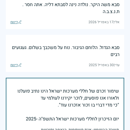
סבא משה היקר. נולדה נינה לסבתא דליה. אתה חסר .
ת.נ.צ.ב.ה
אלי
|
17 באפריל 2026
דיווח
סבא הגדול. הלוחם הגיבור. נוח על משכבך בשלום. געגועים
רבים
עדי
|
30 באפריל 2025
דיווח
שימור זכרם של חללי מערכות ישראל הינו נתיב פועלנו
יום הזיכרון לחללי מערכות ישראל התשפ"ה -2025
משרד הביטחון- אגף משפחות, הנצחה ומורשת