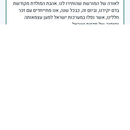
לאורה של המורשת שהותירו לנו. אהבת המולדת מקודשת
בדם יקירנו, וביום זה, כבכל שנה, אנו מתייחדים עם זכר
חללינו, אשר נפלו במערכות ישראל למען עצמאותה
וחוסנה של מדינת ישראל.
רב ניצב יעקב שבתאי- המפקח הכללי של משטרת ישראל
כאשר דגלינו מורדים לחצי התורן וראשינו מורכנים לזכר
הנופלים והנופלות במערכות ישראל, ממשיכים לוחמי צה״ל
ומפקדיו בלחימה בדרום, בצפון, ביהודה ובשומרון ובזירות
נוספות.על כל דור מוטלת המשימה של הגנת העם והארץ -
משימה שאף פעם אינה פוסקת. נצדיע בגעגוע ובגאווה
לנופלים ולנופלות, נחבק את משפחותיהם, ונמשיך ברוח
עם ישראל חי.
שר הביטחון יואב גלנט