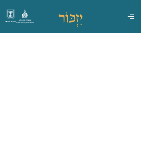
משרד הביטחון
מדינת ישראל
אגף משפחות, הנצחה ומורשת