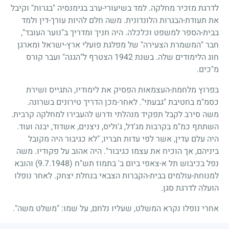
לדרגת מזכיר מחלקה. למד בשיעורי-ערב בגימנסיה "בגרות" וקיבל
את תעודת-הבגרות הלונדונית. משה חלם להיות עורך-דין ולמד
בבית-הספר למשפט וכלכלה. היה חניך ומדריך ב"נוער העובד",
חבר "המשמרת הצעירה" של מפלגת פועלי ארץ-ישראל ומארגן
חוג הלימודים שלה. בשנת
1942
הצטרף ל"הגנה" ועבר קורס
מ"כים.
בפרוץ מלחמת-העצמאות הפסיק את לימודיו, התגייס ושירת
כסמ"מ בחטיבת "גבעתי". לאחר-מכן הדריך טירונים בשרונה.
משה סירב לקבל תפקיד מנהלתי ודרש להעבירו למחלקה קרבית.
השתתף כמ"מ בקרבות מג'דל, ג'וליס, ניצנים, אשדוד, יבנה ועוד.
היה עלם עדין, אשר לפי עדות חבריו, "לא כגיבור היה מקובל
ביניהם, אך הוכיח את עצמו כגיבור". היה אהוב על פקודיו. משה
נפל בכיבוש תל א-צאפי ביום ב' בתמוז תש"ח
(9.7.1948)
והובא
למנוחת-עולמים בבית-הקברות הצבאי בנחלת יצחק. לאחר נופלו
הועלה לדרגת סגן.
אחרי נופלו נקרא המשלט, שעליו נלחם, על שמו: "משלט משה".