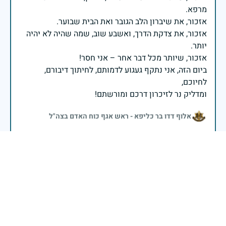
אזכור, את צדקת הדרך, ואשבע שוב, שמה שהיה לא יהיה
ביום הזה, אני נתקף געגוע לדמותם, לחיתוך דיבורם,
ומדליק נר לזיכרון דרכם ומורשתם!
אלוף דדו בר כליפא - ראש אגף כוח האדם בצה"ל
בכאב, בהצדעה ובתקווה אני מתכבד להדליק נר זיכרון זה.
השנה, כשאנו נלחמים במלחמה ארוכה, רב זירתית וצודקת,
הזיכרון נושא משמעות עמוקה. ביום זה נעצור ונתייחד עם
זכרם של טובי בנינו ובנותינו שנפלו בהגנה על המדינה.
מורשתם היא המצפן שמתווה את דרכינו, והיא המעניקה