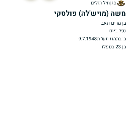
סגן
חיל רגלים
משה (מויש'לה) פולסקי
בן מרים וזאב
נפל ביום
ב' בתמוז תש"ח
9.7.1948
בן 23 בנופלו