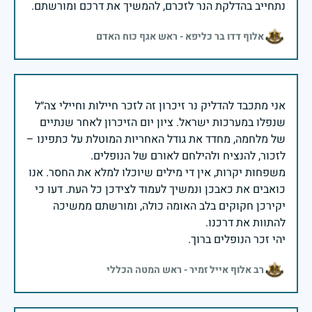
נתחייב בהדלקת הנר לזכרם, להמשיך את דרכם ומורשתם.
אלוף דדו בר כליפא - ראש אגף כוח האדם
אני מתכבד להדליק נר זיכרון זה לזכר חיילות וחיילי צה״ל
שנפלו במערכות ישראל. ציון יום הזיכרון לאחר שנתיים
של מלחמה, מחדד את גודל האחריות המוטלת על כתפינו –
משפחות יקרות, אין די מילים שיוכלו למלא את החסר. אנו
כואבים את כאבכן ונמשיך לעמוד לצידכן כל העת. דעו כי
יקירכן חקוקים בלב האומה כולה, ומורשתם ממשיכה
יהי זכר הנופלים ברוך.
רב אלוף אייל זמיר - ראש המטה הכללי