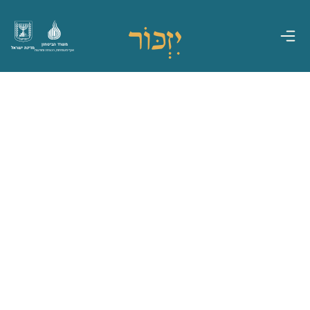
משרד הביטחון
מדינת ישראל
אגף משפחות, הנצחה ומורשת