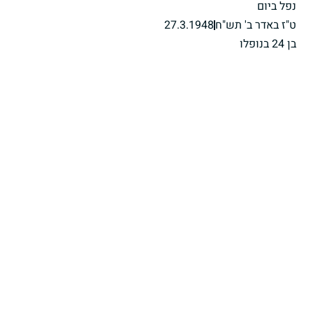
נפל ביום
ט"ז באדר ב' תש"ח
27.3.1948
בן 24 בנופלו