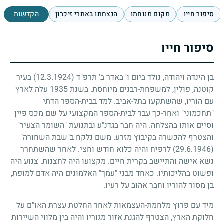
סיפור חייו
מקום מנוחתו
הנצחתו באתרי זיכרון
הקדשות
סיפור חייו
בן הינדה ויהודה, נולד ביום ו' באדר ב' תרפ"ד
(12.3.1924)
בעיר
קוטנה, פולין, למשפחת-רבנים מיוחסת. בשנת
1935
עלה לארץ
עם הוריו, שהשתקעו בתל-אביב. למד בבית-הספר הדתי
"תחכמוני" ואחר-כך עבר לבית-הספר המקצועי על שם מכס פיין
וסיים אותו בהצלחה. היה חבר בגדנ"ע ובתנועת "השומר הצעיר"
והצטרף להכשרה בקיבוץ מזרע. משם נלקח ב"שבת השחורה"
(29.6.1946)
לרפיח והיה כלוא חודש וחצי. לאחר שהשתחרר
נשא אישה והתיישב בקרית חיים. מקצועו היה לחצנות. צנוע היה
ופשוט בהליכותיו. כאחד מבני "עמך" האלמונים היה אדם למופת,
בן מסור להוריו וחבר אהוב על רעיו.
מיד עם פרוץ מלחמת-העצמאות לאחר החלטת עצרת האו"ם על
חלוקת הארץ, הצטרף להגנת אזור מגוריו והיה בין מלווי השיירות