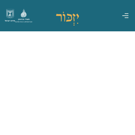
משרד הביטחון
מדינת ישראל
אגף משפחות, הנצחה ומורשת