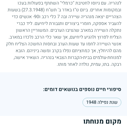
לנהריה. עם גיוסו לחטיבת "כרמלי" השתתף בפעולות בעכו
ובמקומות אחרים. ביום ט"ז באדר ב' תש"ח
(27.3.1948)
בשעות
הצהריים יצאה מנהריה שיירה ובה
7
כלי רכב ו
90
- אנשים כדי
להעביר אספקה, חומרי ביצורים ותגבורת ליחיעם. ליד כברי
נתקלה השיירה במארב שהציבו הערבים. המשוריין הראשון
הצליח לפרוץ ולהגיע ליחיעם, אך שאר כלי הרכב נלכדו במארב.
אנשי השיירה לחמו עד שעות הערב ובחסות החשכה הצליח חלק
מהם להיחלץ, אך כמחציתם נפלו בקרב ומשה ביניהם. הובא
למנוחת-עולמים בבית-הקברות הצבאי בנהריה. השאיר אישה,
רבקה. בתו, עמית, נולדה לאחר מותו.
סיפורי חיים נוספים בנושאים דומים:
שנת נפילה 1948
מקום מנוחתו