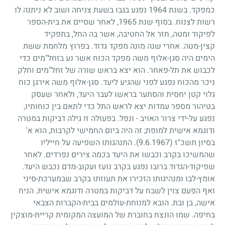
כמפקד. בשנת
1964
נפגע בגבו בשעת צניחה ושוב לא ניתנה לו
רשות לצנוח. בסוף שנת
1965
, לאחר שסיים את בית-הספר
לפיקוד ומטה, חזר אל החטיבה, אשר בה החל, בתפקיד
קצין-מטה. אחרי שנה מונה מפקד גדוד. בפרוץ מלחמת ששת
הימים היה סגן-אלוף משה מפקד הכוח אשר נע בזחל"מים כדי
לכבוש את תל-פאחר. הוא יצא בראש שורה של זחל"מים וחלק
ניכר מהכוח נפגע לפני שהגיע ליעד. סגן-אלוף משה אירגן כוח
גלוי קטן יחסית והסתער בראשו לעבר היעד, ולאחר שעסק
בטיהור מספר עמדות יצא לראש התל כדי לתאם בין כוחותיו,
נפגע על-ידי צרור האויב - ונפל. בפעולה זו גילה דביקות במטרה
ודוגמא אישית למופת
;
זה היה ביום החמישי לקרבות, הוא א'
בסיון תשכ"ז
(9.6.1967)
. התנהגותו השפיעה על חייליו
שהמשיכו בקרב וכבשו את היעד בכמה צירים נפרדים. לאחר
שפיקוד-הגדוד ברובו נפגע בקרב נועז ועקוב-מדם נכבש היעד.
אומץ-לבו ומנהיגותו הזכירו את תעוזתו בקרב שבמערכת-סיני
ואף הפעם צוין לשבח על דביקות במטרה ודוגמא אישית. הניח
אישה, בן ובת. הובא למנוחת-עולמים בבית-הקברות הצבאי
בחיפה. שמו הונצח בחוברת של המועצה המקומית קריית-מוצקין