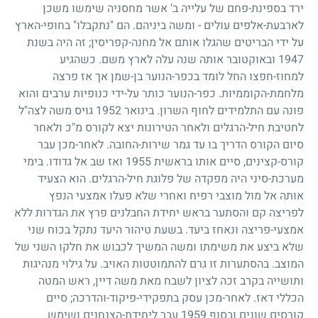
ירד בספינת-פחם של עלייה ב' אשר מחסניה שימשו משכן
לארבעת-אלפים עולים - ומשה ביניהם. הם "נתקבלו" בחופי-הארץ
על ידי הבריטים שהגלו אותם אל מחנה-קפריסין
;
זה היה בשנת
1947
ובאוקטובר אותה שנה עלה לארץ משם. כשהגיע
למחוז-חפצו החל לומד בכפר-הנוער בן-שמן אך אז פרצה
מלחמת-הקוממיות. כפר-הנוער כותר על-ידי כנופיות ערבים והוא
פונה עם התלמידים לחוף השרון. בינואר
1952
גויס משה לצה"ל
לחטיבת חיל-הרגלים ולאחר הטירונות יצא לקורס מ"כ ולאחר
סיום הקורס הדריך בו עד גמר שירות-החובה. לאחר-מכן עבר
קורס-קצינים, סיים אותו בראשית
1955
ואז שב אל גדודו. בימי
מערכת-סיני היה מפקדה של פלוגת חיל-הרגלים. הוא הצעיד
אותה אל מול מוצבי רפיח ואחרי שלא פעלו אמצעי הנפץ
לפריצה קם והסתער בראש יחידת החבלנים פרץ את הגדרות ללא
אמצעי-פריצה ונאחז ביעד. בשעת טיהור היעד נתקל בכוח שני
שלא ביצע את משימתו ומשה המשיך לכבוש את חלקו השני של
המוצב. בהסתערות זו גרם להתמוטטות האויב. על גילוי מנהיגות
ותושייה בקרב זכה לציון לשבח מאת משה דיין, ראש המטה
הכללי דאז. לאחר-מכן עסק בתפקידי-פיקוד-והדרכה
;
סיים
קורסים שונים ובסוף
1959
עבר ליחידת-הצנחנים ושימש