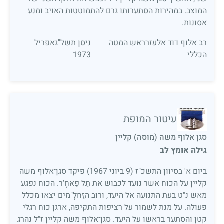
המוצב. במהירות הסתערותו גרם להתמוטטות האויב ומנע
אסונות.
רב אלוף דוד אלעזרראש המטה
ניסן תשל"גאפריל
הכללי
1973
עיטור המופת
סגן אלוף משה (מוסה) קליין
גילה אומץ לב
ביום א' בסיוון התשכ"ז (9 ביוני 1967) פיקד סגן־אלוף משה
קליין על הכוח אשר נועד לכבוש את תַל פַאחֶ'ר. הכוח נפגע
מאש נ"ט בעת התנועה אל היעד, ורוב הזַחלָ"מים יצאו מכלל
פעולה. על מנת לשמור על רציפות התקיפה, ארגן כוח רגלי
קטן והסתער בראשו על היעד. סגן־אלוף משה קליין ז"ל נהרג