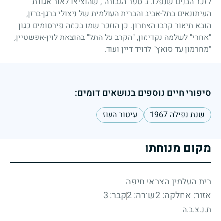
לזכר הבנים שנפלו. ב"ספר הגבורה", שהוציאו לאור אגודת
העיתונאים בתל-אביב והברית העולמית של ניצולי ברגן-ברזן,
הובא תיאור קרבו האחרון. כן הוזכר שמו בכמה פירסומים כגון
"אחרי" לשלמה נקדימון, "הקרב על התל" בהוצאת לוין-אפשטיין,
"מחרמון עד סואץ" לדויד דיין ועוד.
סיפורי חיים נוספים בנושאים דומים:
שנת נפילה 1967
עיטור העוז
מקום מנוחתו
בית העלמין הצבאי חיפה
אזור: א
חלקה: 2
שורה: 2
קבר: 3
ת.נ.צ.ב.ה