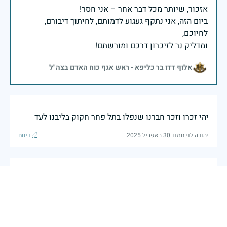
ביום הזה, אני נתקף געגוע לדמותם, לחיתוך דיבורם,
ומדליק נר לזיכרון דרכם ומורשתם!
אלוף דדו בר כליפא - ראש אגף כוח האדם בצה"ל
יהי זכרו וזכר חברנו שנפלו בתל פחר חקוק בליבנו לעד
יהודה לוי חמוד
|
30 באפריל 2025
דיווח
יהי זכרו ברוך תנצב"ה
חפש. פלוגת הטירונים בערכה רבה (ארמנדו)
|
29 באפריל 2025
דיווח