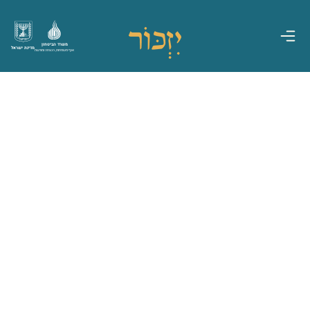
משרד הביטחון
מדינת ישראל
אגף משפחות, הנצחה ומורשת