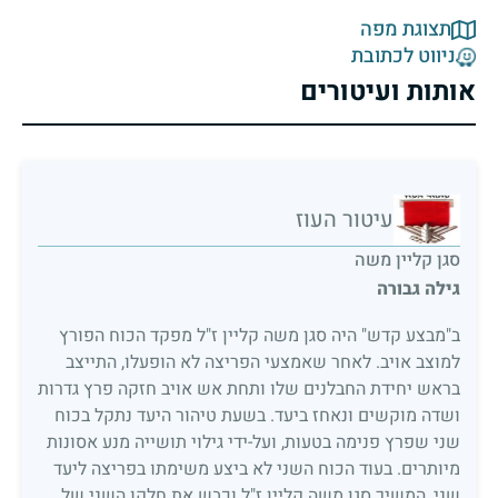
תצוגת מפה
ניווט לכתובת
אותות ועיטורים
עיטור העוז
סגן קליין משה
גילה גבורה
ב"מבצע קדש" היה סגן משה קליין ז"ל מפקד הכוח הפורץ
למוצב אויב. לאחר שאמצעי הפריצה לא הופעלו, התייצב
בראש יחידת החבלנים שלו ותחת אש אויב חזקה פרץ גדרות
ושדה מוקשים ונאחז ביעד. בשעת טיהור היעד נתקל בכוח
שני שפרץ פנימה בטעות, ועל-ידי גילוי תושייה מנע אסונות
מיותרים. בעוד הכוח השני לא ביצע משימתו בפריצה ליעד
שני, המשיך סגן משה קליין ז"ל וכבש את חלקו השני של