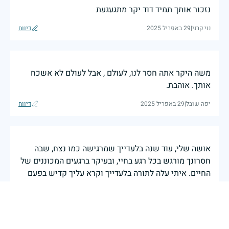
נזכור אותך תמיד דוד יקר מתגעגעת
נוי קרני
|
29 באפריל 2025
דיווח
משה היקר אתה חסר לנו, לעולם , אבל לעולם לא אשכח
אותך. אוהבת.
יפה שובל
|
29 באפריל 2025
דיווח
אושה שלי, עוד שנה בלעדייך שמרגישה כמו נצח, שבה
חסרונך מורגש בכל רגע בחיי, ובעיקר ברגעים המכוננים של
החיים. איתי עלה לתורה בלעדייך וקרא עליך קדיש בפעם
הראשונה.. ולתמיד. בי נשבעתי שלעולם תהייה חלק בלתי
נפרד מחיינו ומהווייתנו, ושהילדים יגדלו באורך. מקווה
שאני עומדת במשימה ושאתה גאה בקן שיצרנו. אוהבת
אותך עד אין קץ, ענבי שלך