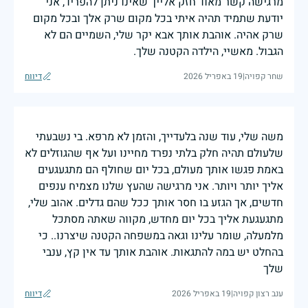
מרגישה קשר מאוד חזק אלייך שאינו ניתן להפריד, אני
יודעת שתמיד תהיה איתי בכל מקום שרק אלך ובכל מקום
שרק אהיה. אוהבת אותך אבא יקר שלי, השמיים הם לא
הגבול. מאשיי, הילדה הקטנה שלך.
שחר קפויה
|
19 באפריל 2026
דיווח
משה שלי, עוד שנה בלעדייך, והזמן לא מרפא. בי נשבעתי
שלעולם תהיה חלק בלתי נפרד מחיינו ועל אף שהגוזלים לא
באמת פגשו אותך מעולם, בכל יום שחולף הם מתגעגעים
אליך יותר ויותר. אני מרגישה שהעץ שלנו מצמיח ענפים
חדשים, אך הגזע בו חסר אותך ככל שהם גדלים. אהוב שלי,
מתגעגעת אליך בכל יום מחדש, מקווה שאתה מסתכל
מלמעלה, שומר עלינו וגאה במשפחה הקטנה שיצרנו.. כי
בהחלט יש במה להתגאות. אוהבת אותך עד אין קץ, ענבי
שלך
ענב רצון קפויה
|
19 באפריל 2026
דיווח