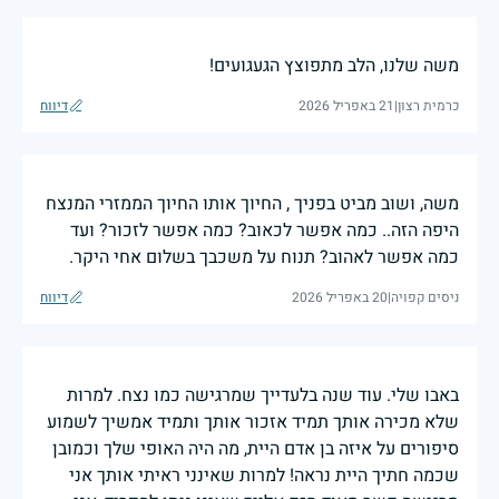
משה שלנו, הלב מתפוצץ הגעגועים!
כרמית רצון
|
21 באפריל 2026
דיווח
משה, ושוב מביט בפניך , החיוך אותו החיוך הממזרי המנצח
היפה הזה.. כמה אפשר לכאוב? כמה אפשר לזכור? ועד
כמה אפשר לאהוב? תנוח על משכבך בשלום אחי היקר.
ניסים קפויה
|
20 באפריל 2026
דיווח
באבו שלי. עוד שנה בלעדייך שמרגישה כמו נצח. למרות
שלא מכירה אותך תמיד אזכור אותך ותמיד אמשיך לשמוע
סיפורים על איזה בן אדם היית, מה היה האופי שלך וכמובן
שכמה חתיך היית נראה! למרות שאינני ראיתי אותך אני