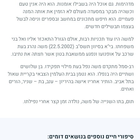
מדהימות. גם אוכל היה בשבילו אומנות. הוא היה אנין טעם
וכשהיה מבקר במסעדה מעולם לא הזמין את אותה המנה
פעמיים. הוא חיפש מתכונים במחשב ובספרים וניסה לבשל
בעצמו תבשילים חדשים.
למשה היו עוד תכניות רבות, אולם הגורל התאכזר אליו ואל בני
משפחתו. בי"א בסיוון תשס"ב
(22.5.2002)
משה נהרג בעת
שרכב על אופנועו ונפגע ממשאבת בטון אשר חצתה את נתיבו.
רב-סמל מתקדם משה נפל בעת מילוי תפקידו. בן שלושים
ושתיים היה בנפלו. הוא נטמן בבית העלמין הצבאי בקריית שאול
בתל אביב. הותיר אחריו אישה בהיריון – ענב, בת – שניר, הורים
ואחים.
תום, בתו השנייה של משה, נולדה זמן קצר אחרי נפילתו.
סיפורי חיים נוספים בנושאים דומים: