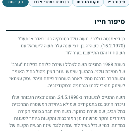
סיפור חייו
מקום מנוחתו
הנצחתו באתרי זיכרון
הקדשות
סיפור חייו
בן דיאמנטה וצ'לבי. משה נולד בטורקיה בט' באדר א' תש"ל
(15.2.1970)
. כשהיה בן חצי שנה עלה משה לישראל עם
משפחתו והם התיישבו בעיר לוד.
בשנת 1988 התגייס משה לצה"ל ושירת כלוחם בפלוגת "עורב"
של חטיבת גולני. בהמשך שימש עוזר קצין ניהול בחיל האוויר
והשתחרר בדרגת סמל. לאחר השחרור פיתח וניהל עסק עצמאי
לשיווק מוצרי להיט בגרמניה ובסקנדינביה.
משה התגייס למשטרה ב-24.5.1998. המוטיבציה הגבוהה שלו
ניכרה היטב גם בתפקידים שמילא ביחידת המשטרה המרכזית
בתל אביב, שם שירת כחוקר. משה היה חבר בצוותי חקירה
מיוחדים וחקר פרשיות מן המורכבות והקשות ביותר לפענוח
במדינה. כמי שגדל בעיר לוד עמדה לנגד עיניו הבעיה הקשה של