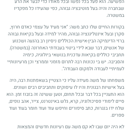
הפשיעה. הוא פעל בכל נפשו ובכל מאודו כדי לבער את הרע
שבחברה והיה בעל מוטיבציה גבוהה, כפי שהעידו כל מפקדיו
במשטרה.
בקורות החיים שלו כתב משה: "אני מעיד על עצמי כאדם חרוץ,
סקרן ובעל אינטליגנציה גבוהה, מהיר למידה ובעל בקיאות גבוהה
ברזי הדינמיקה הבין-אישית הכוללים ניסיון רב בהנעה ושכנוע
של אנשים, דבר שבא לידי ביטוי בעבודתי האחרונה (במשטרה).
תחביבי כוללים בקיאות עדכנית בנושאי ביולוגיה, כימיה
והסביבה. יש בי נכונות רבה לתרום מזמני וממרצי וכן מרעיונותיי
לעמיתיי לעבודה ולמקום העבודה".
משפחתו של משה מעידה עליו כי הצטיין בשאפתנות רבה, היה
בעל אישיות רבגונית והיו לו עיסוקים ותחביבים רבים ושונים.
הוא התעניין בכל דבר ובכל תחום, וטען ששינה זה בזבוז זמן. הוא
סיים לימודי פסיכולוגיה, קרא, גלש באינטרנט, צייר, אהב נופים,
שלח ידו בנגרות, כתב סיפורים וחיפש עוד ועוד חומר בעוד ועוד
ספרים.
לא היה יום שבו לא קם משה עם רעיונות חדשים והמצאות