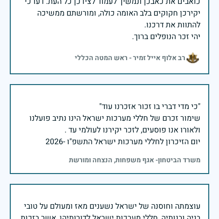
כואבים את כאבכן ונמשיך לעמוד לצידכן כל העת. דעו כי
יקירכן חקוקים בלב האומה כולה, ומורשתם ממשיכה
יהי זכר הנופלים ברוך.
רב אלוף אייל זמיר - ראש המטה הכללי
שימור זכרם של חללי מערכות ישראל הינו נתיב פועלנו
יום הזיכרון לחללי מערכות ישראל התשפ"ו -2026
משרד הביטחון- אגף משפחות, הנצחה ומורשת
עוצמתה וחוסנה של ישראל נשענים מאז ומעולם על טובי
בניה ובנותיה, חללי מערכות ישראל לדורותיהן, אשר בזכות