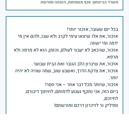
משרד הביטחון- אגף משפחות, הנצחה ומורשת
אזכור, את אלו שיצאו עימי לקרב ולא שבו, ולהם אין מי
אזכור, שהכאב לא יעבור לעולם, והזמן, הוא לא מרפה ולא
אזכור, את צדקת הדרך, ואשבע שוב, שמה שהיה לא יהיה
ביום הזה, אני נתקף געגוע לדמותם, לחיתוך דיבורם,
ומדליק נר לזיכרון דרכם ומורשתם!
אלוף דדו בר כליפא - ראש אגף כוח האדם בצה"ל