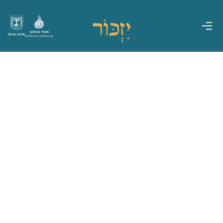
משרד הביטחון
מדינת ישראל
אגף משפחות, הנצחה ומורשת