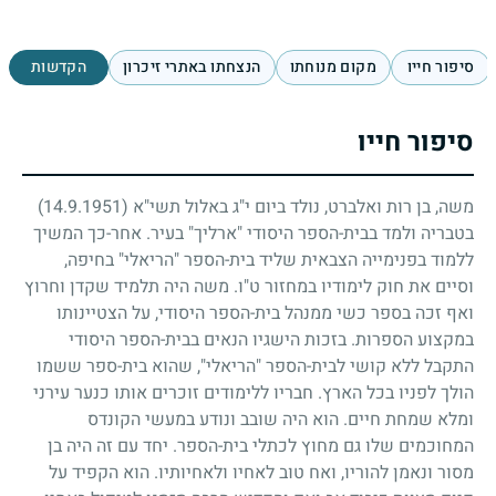
סיפור חייו
מקום מנוחתו
הנצחתו באתרי זיכרון
הקדשות
סיפור חייו
משה, בן רות ואלברט, נולד ביום י"ג באלול תשי"א
(14.9.1951)
בטבריה ולמד בבית-הספר היסודי "ארליך" בעיר. אחר-כך המשיך
ללמוד בפנימייה הצבאית שליד בית-הספר "הריאלי" בחיפה,
וסיים את חוק לימודיו במחזור ט"ו. משה היה תלמיד שקדן וחרוץ
ואף זכה בספר כשי ממנהל בית-הספר היסודי, על הצטיינותו
במקצוע הספרות. בזכות הישגיו הנאים בבית-הספר היסודי
התקבל ללא קושי לבית-הספר "הריאלי", שהוא בית-ספר ששמו
הולך לפניו בכל הארץ. חבריו ללימודים זוכרים אותו כנער עירני
ומלא שמחת חיים. הוא היה שובב ונודע במעשי הקונדס
המחוכמים שלו גם מחוץ לכתלי בית-הספר. יחד עם זה היה בן
מסור ונאמן להוריו, ואח טוב לאחיו ולאחיותיו. הוא הקפיד על