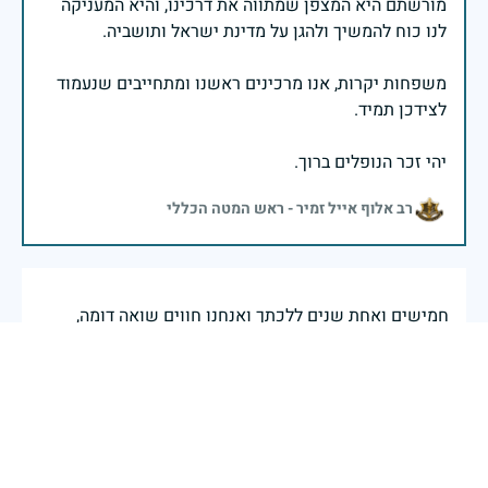
מורשתם היא המצפן שמתווה את דרכינו, והיא המעניקה
משפחות יקרות, אנו מרכינים ראשנו ומתחייבים שנעמוד
יהי זכר הנופלים ברוך.
רב אלוף אייל זמיר - ראש המטה הכללי
חמישים ואחת שנים ללכתך ואנחנו חווים שואה דומה,
הפתעה וכישלון חוזר כאילו לא למדנו כלום.. כמה עצוב
שזה נמשך זמן כה רב.. זוכרת אותך אחי הבכור ומלמדת את
נכדי עליך , בפרט בתקופה הזו שהם גדלים לתוכה. אוהב
אותך תמיד
לני עדן( שאקי)
|
29 באפריל 2025
דיווח