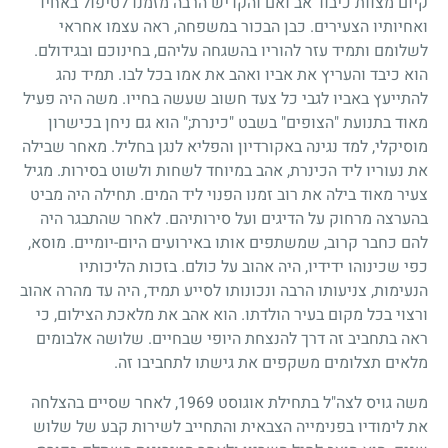
קיום מצוות כיבוד אב ואם והקדיש הרבה מזמנו לטיפול באחיו
ואחיותיו הצעירים. כבן הבכור במשפחה, ראה עצמו אחראי
לשלומם ותמיד עזר להוריו בהשגחה עליהם, בחינוכם ובגידולם.
הוא כיבד והעריץ את אביו ואהב את אמו בכל לבו. תמיד נהג
להתייעץ באביו לגבי כל צעד חשוב שעשה בחייו. משה היה פעיל
מאוד בתנועת "הצופים" בשבט "כינרת
;"
הוא גם ניחן בכישרון
מוסיקלי, למד נגינה באקורדיון והפליא לנגן בחליל. מאחר שבילה
את נעוריו ליד הכינרת, אהב במיוחד לשחות ולשוט בסירות. מגיל
צעיר מאוד בילה את רוב זמנו הפנוי ליד המים. תחילה היה מביט
בהערצה מרחוק על הדיגים ועל סירותיהם. לאחר שהתבגר היה
להם כחבר קרוב, שמשתפים אותו באירועים היום-יומיים. מוסא,
כפי שכינוהו ידידיו, היה אהוב על כולם. בזכות הליכותיו
הנעימות, צניעותו הרבה ונכונותו לסייע תמיד, היה עד מהרה אהוב
ורצוי בכל מקום בעיר הולדתו. הוא אהב את מלאכת הצילום, כי
ראה בתחביב זה דרך להנצחת היופי שבחיים. שלושה אלבומים
מלאים תצלומים משקפים את גישתו לתחביבו זה.
משה גויס לצה"ל בתחילת אוגוסט
1969
, לאחר שסיים בהצלחה
את לימודיו בפנימייה הצבאית והתחייב לשירות קבע של שלוש