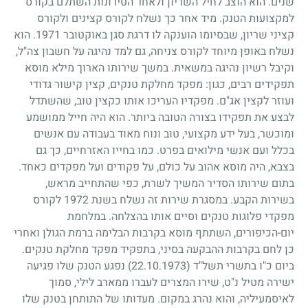
שנים. הוא הוצב לחיל השריון ולאחר הטירונות השתלם בקורס
למקצועות הטנק. מיד אחר כך נשלח לקורס קצינים ולקורס
קציני שריון, שבסיומו הוענקה לו דרגת סגן באוקטובר
1971
. הוא
נשלח באופן מיוחד לקורס צניחה, גם למד נהיגה על חשבון צה"ל,
וקיבל רשיון נהיגה במשאית. במשך שירותו הארוך מילא מוסא
תפקידים רבים, כגון: מפקד מחלקת טנקים, קצין קישור גדודי
ועוזר לקצין אג"ם. מפקדיו העריכו אותו כקצין טוב, שהשתדל
לבצע את תפקידו בצורה הטובה ביותר. הוא היה חייל ממושמע
ומוכשר, בעל ידע מקצועי, טוב ונוח מאוד בעבודה עם אנשים
בכלל ועם אנשי מילואים בפרט. כמו בחייו האזרחיים, כך גם
בצבא, היה מוסא אהוב על כולם, על פקודים ועל מפקדים כאחד.
בתום שירותו הסדיר המשיך לשרת, כפי שהתחייב מראש,
בשירות הקבע. במסגרת שירות זה נשלח בשנת
1972
לקורס
מפקדי פלוגות טנקים וסיים אותו בהצלחה. במלחמת
יום-הכיפורים, השתתף מוסא בקרבות הבלימה ברמת הגולן ואחרי
כן לחם בקרבות ההבקעה בסיני, בתפקיד מפקד מחלקת טנקים.
ביום כ"ו בתשרי תשל"ד
(22.10.1973)
נפגע הטנק שלו פגיעה
ישירה מטיל נ"ט, שירו המצרים לעברו ממארב לילי, סמוך
לאיסמעיליה, והוא נהרג במקום. מעדותו של התותחן בטנק שלו