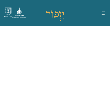
משרד הביטחון
מדינת ישראל
אגף משפחות, הנצחה ומורשת