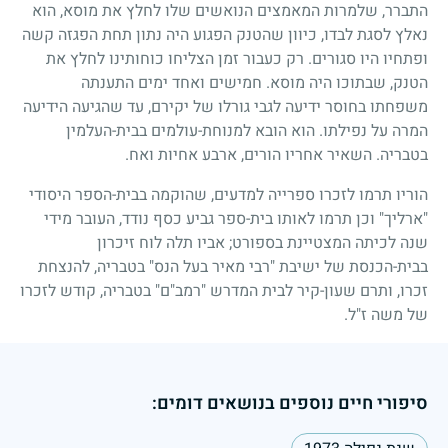
התברר, שלמרות המאמצים הנואשים שלו לחלץ את מוסא, הוא
נאלץ לסגת לבדו, כיוון שהטנק הפגוע היה נתון תחת הפגזה קשה
ופתחיו היו סגורים. רק כעבור זמן הצליחו כוחותינו לחלץ את
הטנק, שבתוכו היה מוסא. חמישים ואחד ימים התענתה
משפחתו בחוסר ידיעה לגבי גורלו של יקירם, עד שהגיעה הידיעה
המרה על נפילתו. הוא הובא למנוחת-עולמים בבית-העלמין
בטבריה. השאיר אחריו הורים, ארבע אחיות ואח.
הוריו תרמו לזכרו ספרייה למדעים, שהוקמה בבית-הספר היסודי
"ארליך" וכן תרמו לאותו בית-ספר גביע כסף נודד, העובר מידי
שנה לכיתה המצטיינת בספורט
;
אביו תלה לוח זיכרון
בבית-הכנסת של ישיבת "רבי מאיר בעל הנס" בטבריה, להנצחת
זכרו, ותרם שעון-קיר לבית המדרש "רמב"ם" בטבריה, קודש לזכרו
של משה ז"ל.
סיפורי חיים נוספים בנושאים דומים: