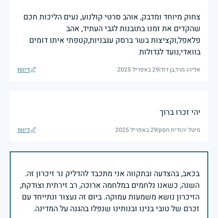
צחוק מיוחד ומדבק, אוהב סרטי קולנוע, נעים הליכות חכם
שהקדים את זמנו בתובנות לגבי העתיד, אהב
פלאפל,וקציצות בשר ברסק עגבניות,קטפתי איתו דומים
בוואדי,נועד לגדולות
אליהו מרד,בן דוד
|
29 באפריל 2025
דיווח
יהי זכרו ברוך
מיטל יהודית חסון
|
29 באפריל 2025
דיווח
בכאב, בהצדעה ובתקווה אני מתכבד להדליק נר זיכרון זה.
השנה, כשאנו נלחמים במלחמה ארוכה, רב זירתית וצודקת,
הזיכרון נושא משמעות עמוקה. ביום זה נעצור ונתייחד עם
זכרם של טובי בנינו ובנותינו שנפלו בהגנה על המדינה.