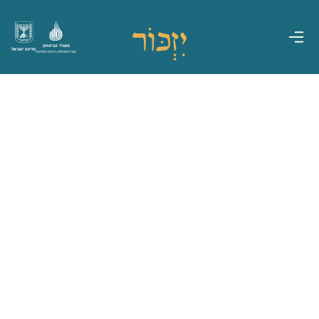
משרד הביטחון
מדינת ישראל
אגף משפחות, הנצחה ומורשת