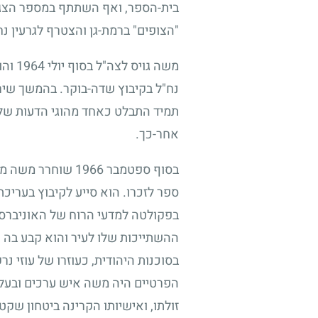
בית-הספר, ואף השתתף במספר הצגות
"הצופים" ברמת-גן והצטרף לגרעין נ
משה גויס לצה"ל בסוף יולי
1964
והו
נח"ל בקיבוץ שדה-בוקר. בהמשך שירות
תמיד התבלט כאחד מהוגי הדעות של ה
אחר-כך.
בסוף ספטמבר
1966
שוחרר משה מש
ספר לזכרו. הוא סייע לקיבוץ בעריכ
בפקולטה למדעי הרוח של האוניברס
ההשתייכות שלו לעיר והוא קבע בה א
בסוכנות היהודית, כעוזרו של עוזי 
הפרטיים היה משה איש ערכים ובעל 
זולתו, ואישיותו הקרינה ביטחון שקט