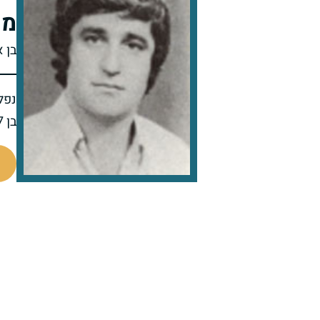
מש
בן א
נפל 
בן 27 בנופלו
95095