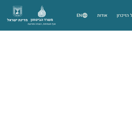
 הזיכרון
אודות
EN
משרד הביטחון
מדינת ישראל
אגף משפחות, הנצחה ומורשת