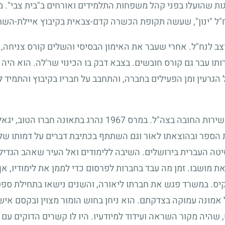
 שהועלו בפני קהל משפחות התלמידים ואורחים ב"בית צבי". מנ
ח"ל "ינון", שעשה תקופת הכשרה קדם-צבאית בקיבוץ איילת-השח
צב לנח"ל. אחרי שעבר את האימון הבסיסי והשלים קורס צניחה,
ו עבר גם קורס חובשים. בצבא דבק בו הכינוי שר'לה. הוא היה 
גרעין ומן הפעילים בחברה, והתחבב על חבריו בקיבוץ והתמיד 
ירות החובה בצה"ל. במרס
1967
נהרג בתאונה חברו הטוב, יגא
ת הספר ובהוצאתו לאור וגם השתתף בכתיבת דברים על דמותו של
יטה העברית בירושלים. השיבה ללימודים ואל העיר שאהב הגד
ת מושבו. זמן מה עבד בחברות לפרסום כדי לממן את לימודיו, א
נרקיס. במשרד פגש את חברתו ליאורה, והשנים נישאו בתחילת ס
אמונה עמוקה בצדקתם. הוא ניחן בחוש הומור מצוין ובקסם איש
, שהיה מקור השראה ועידוד למיודעיו. היו לו קשרים הדוקים עם ח