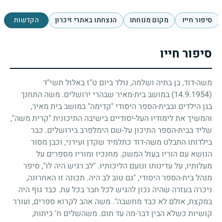
סיפור חייו
מקום מנוחתו
הנצחתו באתרי זיכרון
הקדשות
סיפור חייו
משה-דוד, בן בתיה ושלמה, נולד ביום ט"ז באלול תשי"ד
(14.9.1954)
במושב בית-מאיר שבהרי ירושלים. משה התחנך
בגן הילדים ובבית-הספר היסודי "קדימה" במושב בית מאיר,
והמשיך את לימודיו העל-יסודיים בישיבה התיכונית "קרית משה",
שליד בבית-הספר התיכון על-שם הימלפרב בירושלים. כבר
בילדותו התבלט משה-דוד כתלמיד שקדן ועירני, וכבן מסור
הנושא עם הוריו בעול המשק. מחנכיו ומוריו מספרים על
מעלותיו, על עדינותו ונועם הליכותיו. "לב רגיש היה לו", סיפר
מנהל בית-הספר היסודי, "גם טוב לב היה. תכונה זו האחרונה,
ניכרה בעזרה שהיה נכון להגיש לכל חבר בכל עת. כבד גוף היה
במקצת, אולם לא כבד מחשבה". משה אהב לקרוא ספרים, ועורר
קושיות כשלא הבין דבר-מה עד תום. משהשלים ח' כיתות,