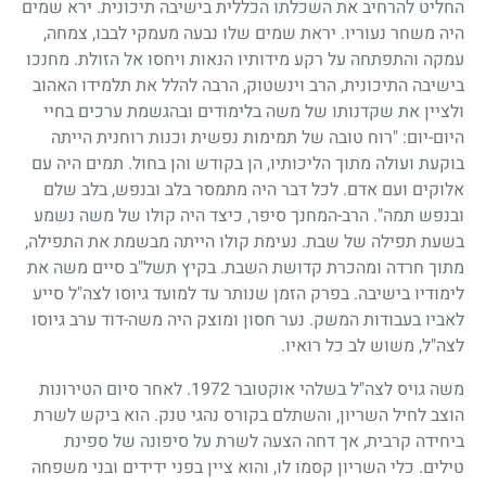
החליט להרחיב את השכלתו הכללית בישיבה תיכונית. ירא שמים
היה משחר נעוריו. יראת שמים שלו נבעה מעמקי לבבו, צמחה,
עמקה והתפתחה על רקע מידותיו הנאות ויחסו אל הזולת. מחנכו
בישיבה התיכונית, הרב וינשטוק, הרבה להלל את תלמידו האהוב
ולציין את שקדנותו של משה בלימודים ובהגשמת ערכים בחיי
היום-יום: "רוח טובה של תמימות נפשית וכנות רוחנית הייתה
בוקעת ועולה מתוך הליכותיו, הן בקודש והן בחול. תמים היה עם
אלוקים ועם אדם. לכל דבר היה מתמסר בלב ובנפש, בלב שלם
ובנפש תמה". הרב-המחנך סיפר, כיצד היה קולו של משה נשמע
בשעת תפילה של שבת. נעימת קולו הייתה מבשמת את התפילה,
מתוך חרדה ומהכרת קדושת השבת. בקיץ תשל"ב סיים משה את
לימודיו בישיבה. בפרק הזמן שנותר עד למועד גיוסו לצה"ל סייע
לאביו בעבודות המשק. נער חסון ומוצק היה משה-דוד ערב גיוסו
לצה"ל, משוש לב כל רואיו.
משה גויס לצה"ל בשלהי אוקטובר
1972
. לאחר סיום הטירונות
הוצב לחיל השריון, והשתלם בקורס נהגי טנק. הוא ביקש לשרת
ביחידה קרבית, אך דחה הצעה לשרת על סיפונה של ספינת
טילים. כלי השריון קסמו לו, והוא ציין בפני ידידים ובני משפחה