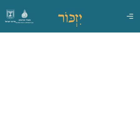
משרד הביטחון
מדינת ישראל
אגף משפחות, הנצחה ומורשת