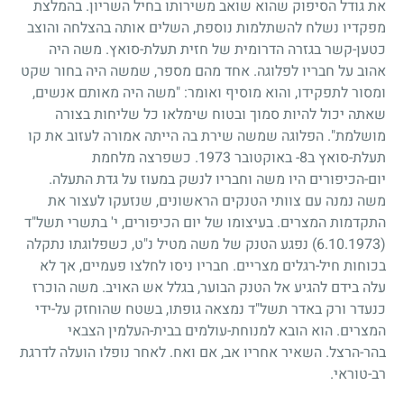
את גודל הסיפוק שהוא שואב משירותו בחיל השריון. בהמלצת
מפקדיו נשלח להשתלמות נוספת, השלים אותה בהצלחה והוצב
כטען-קשר בגזרה הדרומית של חזית תעלת-סואץ. משה היה
אהוב על חבריו לפלוגה. אחד מהם מספר, שמשה היה בחור שקט
ומסור לתפקידו, והוא מוסיף ואומר: "משה היה מאותם אנשים,
שאתה יכול להיות סמוך ובטוח שימלאו כל שליחות בצורה
מושלמת". הפלוגה שמשה שירת בה הייתה אמורה לעזוב את קו
תעלת-סואץ ב
8
- באוקטובר
1973
. כשפרצה מלחמת
יום-הכיפורים היו משה וחבריו לנשק במעוז על גדת התעלה.
משה נמנה עם צוותי הטנקים הראשונים, שנזעקו לעצור את
התקדמות המצרים. בעיצומו של יום הכיפורים, י' בתשרי תשל"ד
(6.10.1973)
נפגע הטנק של משה מטיל נ"ט, כשפלוגתו נתקלה
בכוחות חיל-רגלים מצריים. חבריו ניסו לחלצו פעמיים, אך לא
עלה בידם להגיע אל הטנק הבוער, בגלל אש האויב. משה הוכרז
כנעדר ורק באדר תשל"ד נמצאה גופתו, בשטח שהוחזק על-ידי
המצרים. הוא הובא למנוחת-עולמים בבית-העלמין הצבאי
בהר-הרצל. השאיר אחריו אב, אם ואח. לאחר נופלו הועלה לדרגת
רב-טוראי.