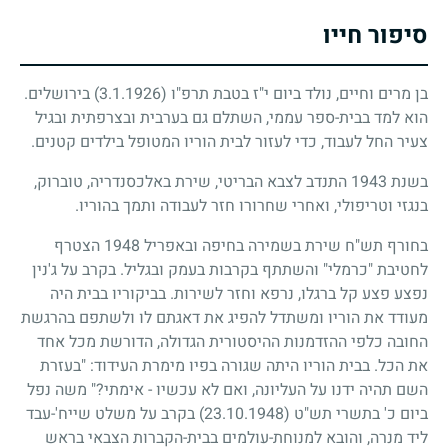
סיפור חייו
בן מרים וחיים, נולד ביום י"ז בטבת תרפ"ו
(3.1.1926)
בירושלים.
הוא למד בבית-ספר עממי, השתלם גם בערבית ובצרפתית ובגיל
צעיר החל לעבוד, כדי לעזור לבית הוריו המטופל בילדים קטנים.
בשנת
1943
התנדב לצבא הבריטי, שירת באלכסנדריה, טוברוק,
בנגזי וטריפולי, ואחרי שחרורו חזר לעבודה ותמך בהוריו.
בחורף תש"ח שירת בשמירה בחיפה ובאפריל
1948
הצטרף
לחטיבת "כרמלי" והשתתף בקרבות בעמק ובגליל. בקרב על ג'נין
נפצע פצע קל ברגלו, נרפא וחזר לשירות. בביקוריו בבית היה
מעודד את הוריו ומשתדל להפיג את דאגתם לו ולשתפם בהרגשת
החובה כלפי ההזדמנות ההיסטורית הגדולה, הדורשת מכל אחד
את הכל. בבית הוריו היתה שגורה בפיו מימרת העידוד: "בעזרת
השם תהיה ידנו על העליונה, ואם לא עכשיו - אימתי?" משה נפל
ביום כ' בתשרי תש"ט
(23.10.1948)
בקרב על משלט שייח'-עבד
ליד מנרה, והובא למנוחת-עולמים בבית-הקברות הצבאי בראש