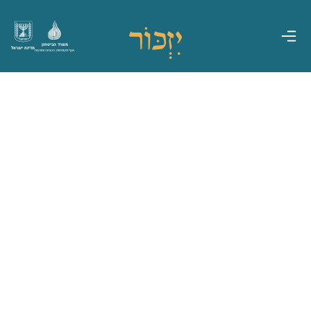
משרד הביטחון
מדינת ישראל
אגף משפחות, הנצחה ומורשת