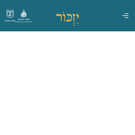
משרד הביטחון
מדינת ישראל
אגף משפחות, הנצחה ומורשת