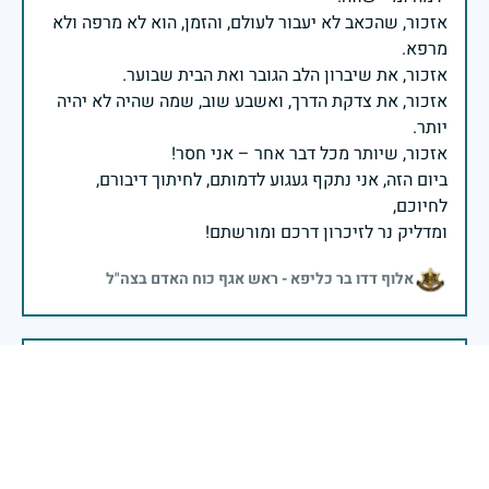
אזכור, שהכאב לא יעבור לעולם, והזמן, הוא לא מרפה ולא
אזכור, את צדקת הדרך, ואשבע שוב, שמה שהיה לא יהיה
ביום הזה, אני נתקף געגוע לדמותם, לחיתוך דיבורם,
ומדליק נר לזיכרון דרכם ומורשתם!
אלוף דדו בר כליפא - ראש אגף כוח האדם בצה"ל
בכאב, בהצדעה ובתקווה אני מתכבד להדליק נר זיכרון זה.
השנה, כשאנו נלחמים במלחמה ארוכה, רב זירתית וצודקת,
הזיכרון נושא משמעות עמוקה. ביום זה נעצור ונתייחד עם
זכרם של טובי בנינו ובנותינו שנפלו בהגנה על המדינה.