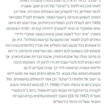
ב"ישיבה" בכפר הרא"ה, בה עסק בתורה ובעבודה כאחת.
לאחר-מכן בא ללמוד ב"ישיבה" של זכרון-יעקב שעברה
לכפר-חסידים, כדי להעמיק את השכלתו התורנית. אחרי-כן
התנדב לשמש בהוראה בישובי-הספר. משגויס לצה"ל בפברואר
1955
ניסו לשדלו לכהן כסמל-דת ביחידתו, אבל דעתו לא היתה
נוחה מתפקיד זה ובחר להצטרף ליחידה קרבית
-
לגדוד הצנחנים
-
באמרו: "איני יכול לשבת שאנן ובוטח בשעה שחברי וידידי
הולכים לקרב למסור את נפשם על קדושת המולדת". היה מן
הראשונים בכל מבצע נועז והפליא את חבריו הלוחמים בעוז-רוחו
ובאומץ-לבו בשמשו להם דוגמה. הם העריצוהו וכיבדוהו, כי ראו
בו מזיגה נעלה של אהבת-התורה, אהבת הבריות ואהבת-הארץ. אך
הוא הצניע לכת ודברי-שבח לא היו לרצון לו. תשוקתו הרבה
ללימוד-התורה הביאתהו לידי כך שהיה מקדיש לו גם
משעות-הנופש שלו בצבא. כל אותם הימים נשא את נפשו ליום
בו ישוב אל תלמודו ב"ישיבה" וכן אמר להשתלם במשפטים. נפל
בקרב ביום א' בכסלו תשי"ז
(5.11.1956)
במערכת-סיני והובא
לקבורה בבית-הקברות הצבאי בקרית-שאול. ביום כ"ח בתשרי
תשי"ח
(23.10.1957)
הועבר למנוחת-עולמים בבית-הקברות
הצבאי שעל הר-הרצל בירושלים.