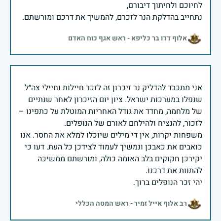
נתחייב בהדלקת הנר לזכרם, להמשיך את דרכם ומורשתם.
אלוף דדו בר כליפא - ראש אגף כוח האדם
אני מתכבד להדליק נר זיכרון זה לזכר חיילות וחיילי צה״ל
שנפלו במערכות ישראל. ציון יום הזיכרון לאחר שנתיים
של מלחמה, מחדד את גודל האחריות המוטלת על כתפינו –
משפחות יקרות, אין די מילים שיוכלו למלא את החסר. אנו
כואבים את כאבכן ונמשיך לעמוד לצידכן כל העת. דעו כי
יקירכן חקוקים בלב האומה כולה, ומורשתם ממשיכה
יהי זכר הנופלים ברוך.
רב אלוף אייל זמיר - ראש המטה הכללי