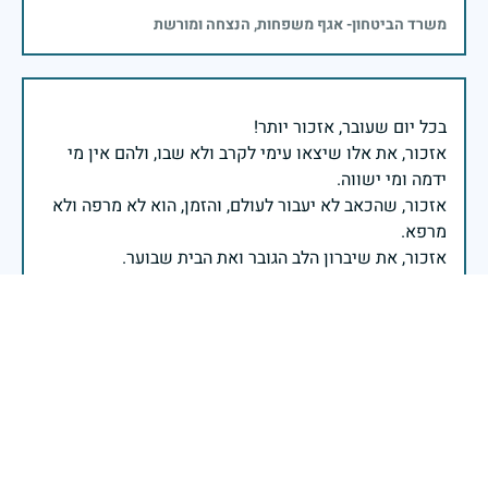
משרד הביטחון- אגף משפחות, הנצחה ומורשת
אזכור, את אלו שיצאו עימי לקרב ולא שבו, ולהם אין מי
אזכור, שהכאב לא יעבור לעולם, והזמן, הוא לא מרפה ולא
אזכור, את צדקת הדרך, ואשבע שוב, שמה שהיה לא יהיה
ביום הזה, אני נתקף געגוע לדמותם, לחיתוך דיבורם,
ומדליק נר לזיכרון דרכם ומורשתם!
אלוף דדו בר כליפא - ראש אגף כוח האדם בצה"ל