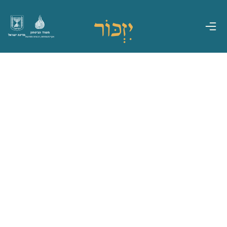
משרד הביטחון
מדינת ישראל
אגף משפחות, הנצחה ומורשת