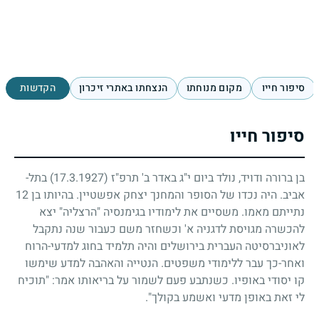
סיפור חייו
מקום מנוחתו
הנצחתו באתרי זיכרון
הקדשות
סיפור חייו
בן ברורה ודויד, נולד ביום י"ג באדר ב' תרפ"ז
(17.3.1927)
בתל-
אביב. היה נכדו של הסופר והמחנך יצחק אפשטיין. בהיותו בן
12
נתייתם מאמו. משסיים את לימודיו בגימנסיה "הרצליה" יצא
להכשרה מגויסת לדגניה א' וכשחזר משם כעבור שנה נתקבל
לאוניברסיטה העברית בירושלים והיה תלמיד בחוג למדעי-הרוח
ואחר-כך עבר ללימודי משפטים. הנטייה והאהבה למדע שימשו
קו יסודי באופיו. כשנתבע פעם לשמור על בריאותו אמר: "תוכיח
לי זאת באופן מדעי ואשמע בקולך".