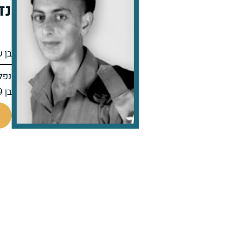
נד
בן 
נפל 
בן 19 בנופלו
517301