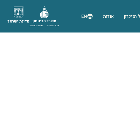
 הזיכרון
אודות
EN
משרד הביטחון
מדינת ישראל
אגף משפחות, הנצחה ומורשת