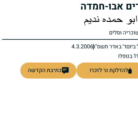
ים אבו-חמדה
שוכריה וסלים
ביום
ד' באדר תשס"ו
4.3.2006
להדלקת נר לזכרו
כתיבת הקדשה