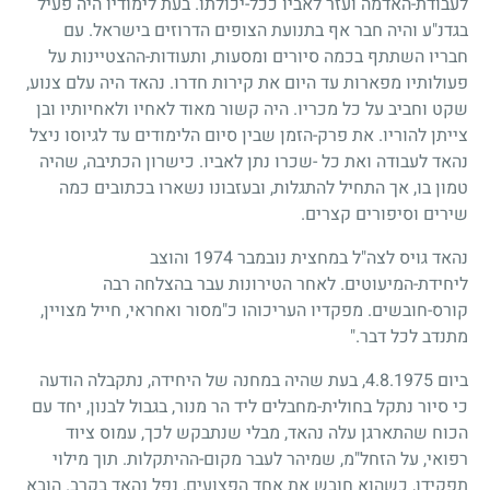
לעבודת-האדמה ועזר לאביו ככל-יכולתו. בעת לימודיו היה פעיל
בגדנ"ע והיה חבר אף בתנועת הצופים הדרוזים בישראל. עם
חבריו השתתף בכמה סיורים ומסעות, ותעודות-ההצטיינות על
פעולותיו מפארות עד היום את קירות חדרו. נהאד היה עלם צנוע,
שקט וחביב על כל מכריו. היה קשור מאוד לאחיו ולאחיותיו ובן
צייתן להוריו. את פרק-הזמן שבין סיום הלימודים עד לגיוסו ניצל
נהאד לעבודה ואת כל -שכרו נתן לאביו. כישרון הכתיבה, שהיה
טמון בו, אך התחיל להתגלות, ובעזבונו נשארו בכתובים כמה
שירים וסיפורים קצרים.
נהאד גויס לצה"ל במחצית נובמבר
1974
והוצב
ליחידת-המיעוטים. לאחר הטירונות עבר בהצלחה רבה
קורס-חובשים. מפקדיו העריכוהו כ"מסור ואחראי, חייל מצויין,
מתנדב לכל דבר."
ביום
4.8.1975
, בעת שהיה במחנה של היחידה, נתקבלה הודעה
כי סיור נתקל בחולית-מחבלים ליד הר מנור, בגבול לבנון, יחד עם
הכוח שהתארגן עלה נהאד, מבלי שנתבקש לכך, עמוס ציוד
רפואי, על הזחל"מ, שמיהר לעבר מקום-ההיתקלות. תוך מילוי
תפקידו, כשהוא חובש את אחד הפצועים, נפל נהאד בקרב. הובא