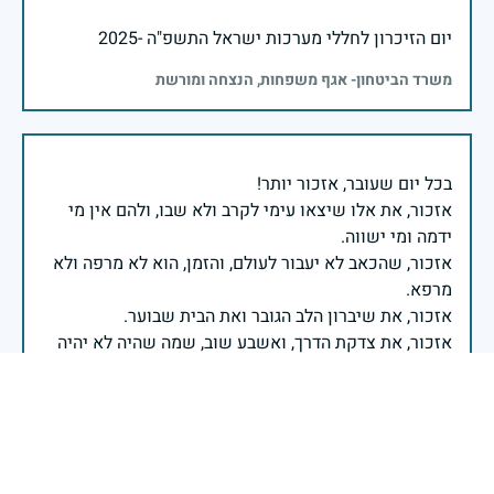
יום הזיכרון לחללי מערכות ישראל התשפ"ה -2025
משרד הביטחון- אגף משפחות, הנצחה ומורשת
אזכור, את אלו שיצאו עימי לקרב ולא שבו, ולהם אין מי
אזכור, שהכאב לא יעבור לעולם, והזמן, הוא לא מרפה ולא
אזכור, את צדקת הדרך, ואשבע שוב, שמה שהיה לא יהיה
ביום הזה, אני נתקף געגוע לדמותם, לחיתוך דיבורם,
ומדליק נר לזיכרון דרכם ומורשתם!