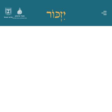
משרד הביטחון
מדינת ישראל
אגף משפחות, הנצחה ומורשת