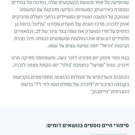
שהופיעה על אחד מששת הקעקועים שלה, נחרטה על צמידים
ונמסרת באירועים; המשפחה הפיקה מדבקות עם המשפט
שנחקק על המצבה וצעירים המטיילים ברחבי העולם מדביקים
אותן לזכרה; מרכז חוגים של מועדון ספורט "עליות" ברמת גן
הדפיס על מדי המועדון את שמה בצד ציור של לב, וכמאתיים
תלמידים לובשים את החולצות ומשמשים הנצחה חיה; חברת
הביטוח "הראל" יזמה נטיעת עצים על שמה.
בבת חפר מופק יום ספורט לזכר נועה, ומשפחתה מפיקה סרט
זיכרון. צוות "עמיעד" בחטיבת "גולני" יזם הקמת מצפה לזכרה.
הכתבות והעדכונים על פעולות ההנצחה מתפרסמים בקביעות
בקבוצה הציבורית "לזכרה של סמלת נועה לזר ז"ל" ברשת
החברתית "פייסבוק".
סיפורי חיים נוספים בנושאים דומים: