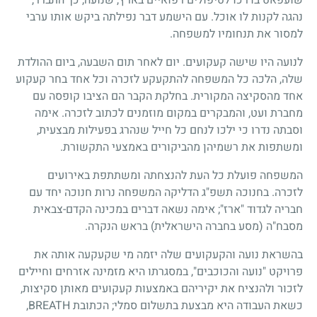
נהגה לקנות לו אוכל. עם הישמע דבר נפילתה ביקש אותו ערבי
למסור את תנחומיו למשפחה.
לנועה היו שישה קעקועים. יום לאחר תום השבעה, ביום ההולדת
שלה, הלכה כל המשפחה להתקעקע לזכרה וכל אחד בחר קעקוע
אחד מהסקיצה המקורית. בחלקת הקבר הם הציבו קופסה עם
מחברת ועט, והמבקרים במקום מוזמנים לכתוב לזכרה. אימה
וסבתה נדרו כי ילכו לנחם כל חייל שנהרג בפעילות מבצעית,
ומשתפות את רשמיהן מהביקורים באמצעי התקשורת.
המשפחה פועלת כל העת להנצחתה ומשתתפת באירועים
לזכרה. בחנוכה תשפ"ג הדליקה המשפחה נרות חנוכה יחד עם
חבריה לגדוד "ארז"; אימה נשאה דברים במכינה הקדם-צבאית
מסבח"ה (מסע בחברה הישראלית) בראש הנקרה.
בהשראת נועה והקעקועים שלה יזמה מי שקעקעה אותה את
פרויקט "נועה והכוכבים", במסגרתו היא מזמינה אזרחים וחיילים
לזכור ולהנציח את יקיריהם באמצעות קעקועים מאותן סקיצות,
כשאת העבודה היא מבצעת בתשלום סמלי; הכתובת BREATH,