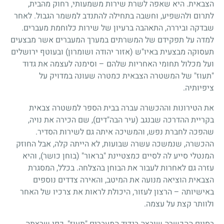
הצבאית. היא שאפה לשרת שירות משמעותי, רחוק מהבית,
לתרום ולהשפיע, וחשבה בתחילה להתנדב למשמר הגבול. לאחר
שבדקה וביררה, התאהבה ברעיון של שירות כלוחמת מעברים.
למדה על תפקידם של המשרתים במערך המעברים אשר מבצעים
תעסוקה מבצעית באיו"ש (אזור יהודה ושומרון) ובעוטף ירושלים
ועל מכלול תחומי האחריות שלהם – וסימנה לעצמה את גדוד
"תעוז" של המשטרה הצבאית כמטרה שעונה במדויק על
ציפיותיה.
את הטירונות וההכשרה עברה בבית הספר למשטרה צבאית
בקריית ההדרכה שבנגב (עיר הבה"דים), שם הכירה את נויה,
שהפכה לחברת נפש, והמשיכה איתה גם לשירות הסדיר.
ההכשרה, שנמשכה עשרה שבועות, לא הייתה קלה, אבל החוזק
המנטלי סייע לה לסיים כמצטיינת "בראור" (בוחן כושר), והיא
עזרה גם לאחרות לעבור את הבוחן בהצלחה. בכלל, המסגרת
הצבאית הוציאה מנועה את המיטב, והאירה צדדים נוספים
באישיותה – הרצון לעזור, היכולת לראות את צרכיו של האחר
ולוותר קצת על עצמה.
בסיום ההכשרה שובצה בגדוד המעברים "תעוז", כפי שרצתה.