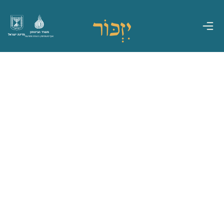
משרד הביטחון
מדינת ישראל
אגף משפחות, הנצחה ומורשת