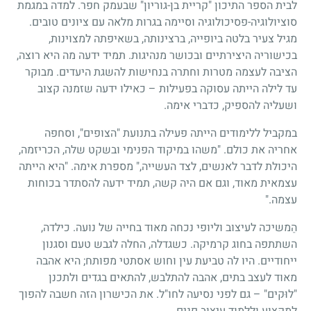
לבית הספר התיכון "קריית בן-גוריון" שבעמק חפר. למדה במגמת
סוציולוגיה-פסיכולוגיה וסיימה בגרות מלאה עם ציונים טובים.
מגיל צעיר בלטה ביופייה, ברצינותה, בשאיפתה למצוינות,
בכישוריה היצירתיים ובכושר מנהיגות. תמיד ידעה מה היא רוצה,
הציבה לעצמה מטרות וחתרה בנחישות להשגת היעדים. מבוקר
עד לילה הייתה עסוקה בפעילות – כאילו ידעה שזמנה קצוב
ושעליה להספיק, כדברי אימה.
במקביל ללימודים הייתה פעילה בתנועת "הצופים", וסחפה
אחריה את כולם. "משהו במיקוד הפנימי ובשקט שלה, הכריזמה,
היכולת לדבר לאנשים, לצד העשייה," מספרת אימה. "היא הייתה
עצמאית מאוד, וגם אם היה קשה, תמיד ידעה להסתדר בכוחות
עצמה."
הַמשיכה לעיצוב וליופי נכחה מאוד בחייה של נועה. כילדה,
השתתפה בחוג קרמיקה. כשגדלה, החלה לגבש טעם וסגנון
ייחודיים. היו לה טביעת עין וחוש אסתטי מפותח; היא אהבה
מאוד לעצב בתים, אהבה להתלבש, להתאים בגדים ולתכנן
"לוּקים" – גם לפני נסיעה לחו"ל. את הכישרון הזה חשבה להפוך
למקצוע וללמוד עיצוב פנים.