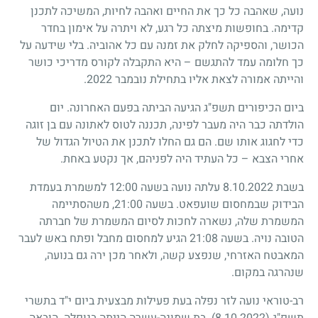
נועה, שאהבה כל כך את החיים ואהבה לחיות, המשיכה לתכנן
קדימה. בחופשות מיצתה כל רגע, לא ויתרה על אימון בחדר
הכושר, והספיקה לחלק את זמנה עם כל אהוביה. בלי שידעה על
כך חלומה עמד להתגשם – היא התקבלה לקורס מדריכי כושר
והייתה אמורה לצאת אליו בתחילת נובמבר 2022.
ביום הכיפורים תשפ"ג הגיעה הביתה בפעם האחרונה. יום
הולדתה כבר היה מעבר לפינה, תכננה לטוס לאתונה עם בן זוגה
כדי לחגוג אותו שם. הם גם החלו לתכנן את הטיול הגדול של
אחרי הצבא – כל העתיד היה לפניהם, אך נקטע באחת.
בשבת 8.10.2022 עלתה נועה בשעה 12:00 למשמרת בעמדת
הבידוק שבמחסום שועפאט. בשעה 21:00, משהסתיימה
המשמרת שלה, נשארה לחכות לסיום המשמרת של חברתה
הטובה נויה. בשעה 21:08 הגיע למחסום מחבל ופתח באש לעבר
המאבטח האזרחי, שנפצע קשה, ולאחר מכן ירה גם בנועה,
שנהרגה במקום.
רב-טוראי נועה לזר נפלה בעת פעילות מבצעית ביום י"ד בתשרי
תשפ"ג
(8.10.2022)
. בת שמונה-עשרה הייתה בנופלה. הובאה