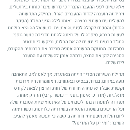
אלא שיום לפני המעבר התברר כי נדרש עיבוי כוחות בירושלים,
ויחידתה הועברה לגדוד המעברים "ארז". תחילה, התקשתה
להשלים עם השינוי בהצבה. באותו לילה הגיע המג"ד (מפקד
הגדוד) והסכים לקבלה לפגישה אישית. כששאל מה היא חולמת
לעשות בצבא, סיפרה לו על רצונה להיות מדריכת כושר גופני.
המג"ד הבטיח כי יגשים לה את החלום, וביקש כי תתאזר
בסבלנות. מחוזקת מהשיחה אספה סביבה את חברותיה מהקורס,
הסבירה להן את המצב, ורתמה אותן להשלים עם המעבר
לירושלים.
תחילת השירות הסדיר הייתה מאתגרת, אך לאט לאט התאהבה
נועה במקום, בגדוד, בבסיס ובאנשים. המשמרות היו ארוכות
וקשות, אבל היא נותרה חדורת שליחות, והרצון לצאת לקורס
מדא"גיות (מדריכי אימון גופני – כושר קרבי) החזיק אותה.
תפקדה למופת וזכתה לשבחים על האינטואיציות הטובות שלה
ועל ההישגים בשטח. התגאתה בשירותה כלוחמת, וכשהוזמנה
ליום הולדת משפחתי ודודתה ביקשה כי תעשה מאמץ להגיע,
השיבה: "ומי יגן על המדינה?"