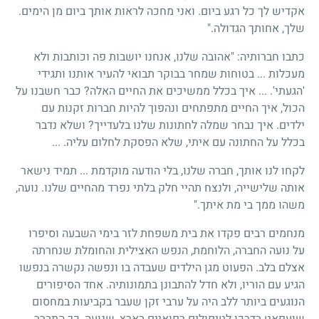
אקדיש לך כל רגע ביום. ואני מחכה לראות אותך ביום מן הימים.
שלך, אחותך הגדולה."
כתבו חברותיה: "אהובה שלנו, אנחנו יושבות פה וכותבות ולא
מעכלות ... בטוחות שמחר בבוקר תבואי להעיר אותנו ותגידי
'הגעתי'. ... איך בכלל ממשיכים את החיים האלה? כבר חשבנו על
הכול, איך החיים מתפתחים ונהפוך להיות חברות זקנות עם
ילדים. איך נבחר שמלה לחתונות שלנו בלעדייך? ושלא נדבר
בכלל על החתונה עם איתי, שלא הפסקת לחלום עליה. ...
לקחו לנו אותך, חברה שלנו, בלי הודעה מוקדמת ... תמיד נישאר
אותה שלישייה, ולנצח תהיי חלק בלתי נפרד מהחיים שלנו. נועה,
משהו ממך בי מת איתך."
מנחמים רבים פקדו את בית משפחת לזר בימי השבעה וסיפרו
על נועה החברה, הלוחמת, הנפש האצילית והחומלת שנחרתה
אצלם בלב. הפעוט מגן הילדים שעבדה בו ונפשה נקשרה בנפשו
הגיע עם הוריו, ולא חדל להתבונן בתמונותיה. אחד הסיפורים
הנוגעים ביותר ללב היה על ערבי זקן שעבר בקביעות במחסום
שועפאט בדרכו לטיפולים רפואיים בארץ, שנועה, כך התברר,