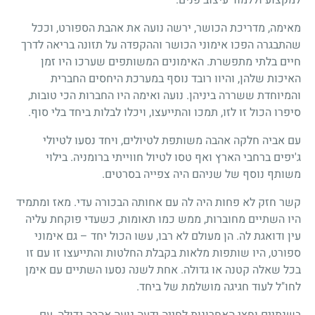
מאימה, מדריכת הכושר, ירשה נועה את אהבת הספורט, וככל
שהתבגרה הפכו אימוני הכושר וההקפדה על תזונה בריאה לדרך
חיים בלתי מתפשרת. האימונים המשותפים שערכו היו זמן
האיכות שלהן, והיוו רובד נוסף במערכת היחסים החברית
והמיוחדת ששררה ביניהן. נועה ואימה היו החברות הכי טובות,
סיפרו הכול זו לזו, תמכו והתייעצו, ויכלו לבלות ביחד בלי סוף.
עם אביה חלקה אהבה משותפת לטיולים, ויחד נסעו לטיולי
ג'יפים ברחבי הארץ ואף טסו לטיול חווייתי ברומניה. בילוי
משותף נוסף של שניהם היה צפייה בסרטים.
קשר חזק לא פחות היה לה עם אחותה הבכורה עדי. מאז ומתמיד
היו השתיים מחוברות, ממש כמו תאומות, כשעדי פוקחת עליה
עין ודואגת לה. הן מעולם לא רבו, עשו הכול יחד – גם אימוני
ספורט, היו שותפות מלאות בקבלת החלטות והתייעצו זו עם זו
בכל שאלה קטנה או גדולה. אחת לשנה נסעו השתיים עם אימן
לחו"ל לעוד חגיגה מושלמת של ביחד.
בשנתיים וחצי האחרונות לחייה ידעה נועה אהבה גדולה, עם