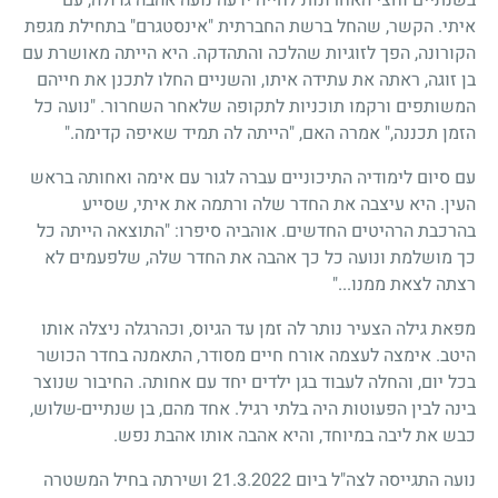
איתי. הקשר, שהחל ברשת החברתית "אינסטגרם" בתחילת מגפת
הקורונה, הפך לזוגיות שהלכה והתהדקה. היא הייתה מאושרת עם
בן זוגה, ראתה את עתידה איתו, והשניים החלו לתכנן את חייהם
המשותפים ורקמו תוכניות לתקופה שלאחר השחרור. "נועה כל
הזמן תכננה," אמרה האם, "הייתה לה תמיד שאיפה קדימה."
עם סיום לימודיה התיכוניים עברה לגור עם אימה ואחותה בראש
העין. היא עיצבה את החדר שלה ורתמה את איתי, שסייע
בהרכבת הרהיטים החדשים. אוהביה סיפרו: "התוצאה הייתה כל
כך מושלמת ונועה כל כך אהבה את החדר שלה, שלפעמים לא
רצתה לצאת ממנו..."
מפאת גילה הצעיר נותר לה זמן עד הגיוס, וכהרגלה ניצלה אותו
היטב. אימצה לעצמה אורח חיים מסודר, התאמנה בחדר הכושר
בכל יום, והחלה לעבוד בגן ילדים יחד עם אחותה. החיבור שנוצר
בינה לבין הפעוטות היה בלתי רגיל. אחד מהם, בן שנתיים-שלוש,
כבש את ליבה במיוחד, והיא אהבה אותו אהבת נפש.
נועה התגייסה לצה"ל ביום 21.3.2022 ושירתה בחיל המשטרה