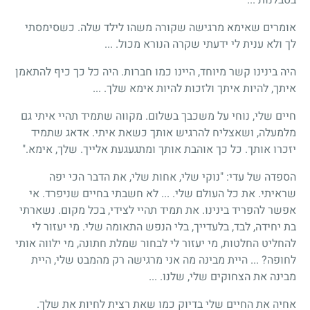
אומרים שאימא מרגישה שקורה משהו לילד שלה. כשסימסתי
לך ולא ענית לי ידעתי שקרה הנורא מכול. ...
היה בינינו קשר מיוחד, היינו כמו חברות. היה כל כך כיף להתאמן
איתך, להיות איתך ולזכות להיות אימא שלך. ...
חיים שלי, נוחי על משכבך בשלום. מקווה שתמיד תהיי איתי גם
מלמעלה, ושאצליח להרגיש אותך כשאת איתי. אדאג שתמיד
יזכרו אותך. כל כך אוהבת אותך ומתגעגעת אלייך. שלך, אימא."
הספדה של עדי: "נוקי שלי, אחות שלי, את הדבר הכי יפה
שראיתי. את כל העולם שלי. ... לא חשבתי בחיים שניפרד. אי
אפשר להפריד בינינו. את תמיד תהיי לצידי, בכל מקום. נשארתי
בת יחידה, לבד, בלעדייך, בלי הנפש התאומה שלי. מי יעזור לי
להחליט החלטות, מי יעזור לי לבחור שמלת חתונה, מי ילווה אותי
לחופה? ... היית מבינה מה אני מרגישה רק מהמבט שלי, היית
מבינה את הצחוקים שלי, שלנו. ...
אחיה את החיים שלי בדיוק כמו שאת רצית לחיות את שלך.