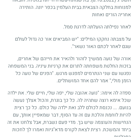
למנוחות בחלקה הצבאית בבית העלמין בכפר יונה. הותירה
אחריה הורים ואחות
לאחר נפילתה הועלתה לדרגת סמל.
על מצבתה נחקקו המילים: "יש המביאים אור כה גדול לעולם
שגם לאחר לכתם האור נשאר".
אורה של נועה ממשיך לזהור ולהאיר את חייהם של אחרים,
בזכות החלטת משפחתה לתרום את קרניות עיניה. בני המשפחה
נפגשו עם שני הנתרמים למפגש מרגש. "הפנים של נועה כל
הזמן מולי," אמר להם אחד המושתלים.
ספדה לה אימה: "נועה אהובה שלי, יפה שלי, חיים שלי. את ילדה
שכל אימא רוצה שתהיה לה. כל כך בוגרת, והכול אצלך נעשה
בנועם. ... נכנסת לכולם ללב ואת ילדה של כולם. כל כך רצית
להיות לוחמת והלכת עם זה עד הסוף, דבר שמאפיין אותך, עם
הנחישות והעוצמה שיש בך. מדי פעם נשברת, אבל צלחנו את זה
ביחד והמשכת. רצית לצאת לקורס מדא"גיות ואמרו לך לחכות
בסבלנות ...