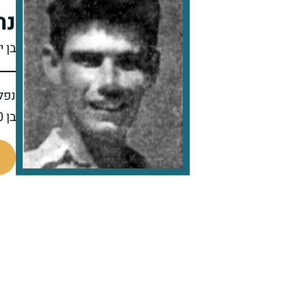
נח
בן י
נפל 
בן 20 בנופלו
4941