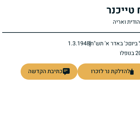
 טייכנר
הודית ואריה
ביום
כ' באדר א' תש"ח
1.3.1948
להדלקת נר לזכרו
כתיבת הקדשה