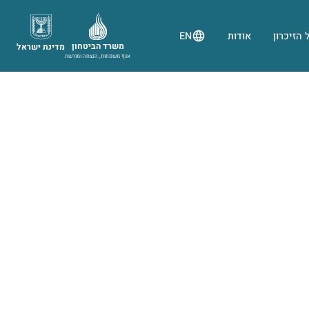
 הזיכרון
אודות
EN
משרד הביטחון
מדינת ישראל
אגף משפחות, הנצחה ומורשת