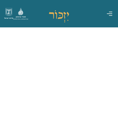
משרד הביטחון
מדינת ישראל
אגף משפחות, הנצחה ומורשת