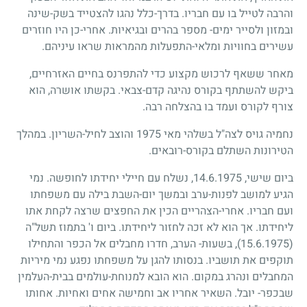
והרבה לטייל בו עם חבריו. בדרך-כלל נהגו להצטייד בשק-שינה
ובמזון ולסייר ימים- מספר בהרים ובגיאיות. אחרי-כן היו חוזרים
עשירים בחוויות ומלאי-התפעלות מהמראות שראו עיניהם.
מאחר ששאף לרכוש מקצוע כדי להתפרנס בחיים האזרחיים,
ביקש להשתתף בקורס נהיגה קדם-צבאי. בקשתו אושרה, הוא
צורף לקורס ועמד בו בהצלחה רבה.
נחמיה גויס לצה"ל בשלהי מאי
1975
והוצב לחיל-השריון. במהלך
הטירונות השתלם בקורס-רובאים.
ביום שישי,
14.6.1975
, נשלח עם חיילי יחידתו לחופשה. נמי
הגיע למושב לפנות-ערב ובמשך יום-השבת בילה עם משפחתו
ועם חבריו. אחרי-הצהריים הכין את החפצים שרצה לקחת אתו
ליחידתו. אך הוא לא זכה לחזור ליחידתו. ביום ו' בתמוז תשל"ה
(15.6.1975)
, בשעות- הערב, חדרו מחבלים אל הכפר והתחילו
תוקפים את תושביו. בנסותו להגן על משפחתו נפגע נמי מיריות
המחבלים ונהרג במקום. הוא הובא למנוחת-עולמים בבית-העלמין
שבכפר- יובל. השאיר אחריו אב וחמישה אחים ואחיות. אחותו