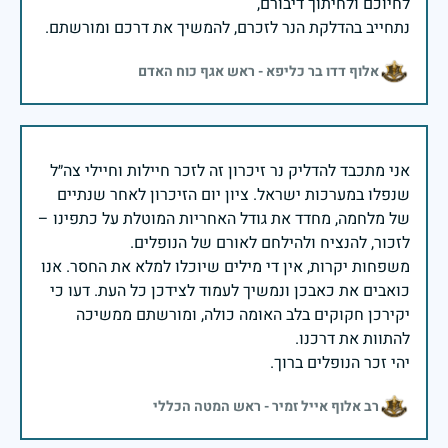
נתחייב בהדלקת הנר לזכרם, להמשיך את דרכם ומורשתם.
אלוף דדו בר כליפא - ראש אגף כוח האדם
אני מתכבד להדליק נר זיכרון זה לזכר חיילות וחיילי צה״ל
שנפלו במערכות ישראל. ציון יום הזיכרון לאחר שנתיים
של מלחמה, מחדד את גודל האחריות המוטלת על כתפינו –
משפחות יקרות, אין די מילים שיוכלו למלא את החסר. אנו
כואבים את כאבכן ונמשיך לעמוד לצידכן כל העת. דעו כי
יקירכן חקוקים בלב האומה כולה, ומורשתם ממשיכה
יהי זכר הנופלים ברוך.
רב אלוף אייל זמיר - ראש המטה הכללי