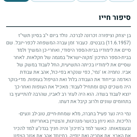
סיפור חייו
בן יצחק וציפורה זכרונה לברכה. נולד ביום י"ב בסיון תשי"ז
(11.6.1957)
בנבטים. כעבור זמן עברה המשפחה לכפר-יובל. שם
סיים את לימודיו בבית-הספר היסודי, ואחרי-כן המשיך ולמד
בבית-הספר התיכון 'מקוה-ישראל' במגמה של חקלאות. לאחר
שסיים את לימודיו בכיתה התשיעית, החל לעבוד במשק של
אביו. נחמיה או 'נמי', כפי שנקרא בפי-כול, אהב את עבודת
האדמה ובייחוד את העבודה בלול ואת הטיפול בעופות. מדי-בוקר
היה משכים קום ומתחיל לעבוד: מאכיל את העופות ואחר-כך
יוצא לעבוד בשדה. הוא היה לעזר רב לאביו, שהרבה להתייעץ בו
בתחומים שונים ולרוב קיבל את דעתו.
נמי היה נער פעיל בחברה, מלא שמחת-חיים, טוב-לב ונעים-
הליכות. הוא ניחן בכושר-מנהיגות, והצטיין באחריותו
ובעצמאותו. כאשר למד ב'תיכון' והיה חניך בגדנ"ע למד להכיר
את הארץ, את אתריה ואת יופיה. במיוחד אהב את אזור הצפון