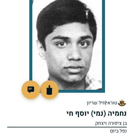
96977
טוראי
חיל שריון
נחמיה (נמי) יוסף חי
בן ציפורה ויצחק
נפל ביום