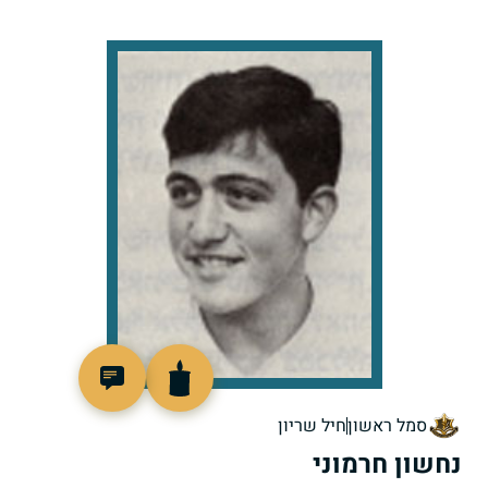
93501
סמל ראשון
חיל שריון
נחשון חרמוני