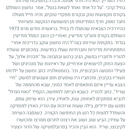
לחיל השריון. הוא היה חדור אמונה והכרה בחשיבות שירותו
בחיל קרבי. "על כל אחד ואחד לשאת בנטל", אמר. נחשון השתלם
בקורס מקצועות טנק ובקורס מפקדי טנקים, והיה חייל מעולה
וחבר נאמן, חרף הסתייגותו מן המשמעת הנוקשה ומעיוותי
ההיררכיה הצבאית שהתגלו לו בחיל. בראשית חודש מרס
1973
השתלם בקורס מש"קי מודיעין, ואחרי-כן הוצב כסמל מודיעין
בגדוד. בתקופת שירותו בצה"ל היה נחשון עוקב בדריכות אחרי
התפתחויות מדיניות וחברתיות שעלו בחדשות. במכתבים ששלח
להוריו ולחבריו במשק, הגיב ברגש ובתבונה על "תכנית אלון", על
הצעת החוק לנישואים אזרחיים, על ראיונות של מנהיגים ושל
פעילי התנועה הקיבוצית, וכו'. בנוסטאלגיה כתב נחשון על ילדותו
ונעוריו בקיבוץ, ומכתביו היו שופעים חום וגעגועים למשק: "חיי
הצבא עדיין אינם מותאמים לאחד כמוני, שבא מהחממה של
שריד", כתב להוריו. כשבא הביתה לחופשה, הקפיד "האח הגדול"
להביא ממתקים לאחותו, ענת, ולאחיו, עירן. הוא שיחק עמם,
נפגש עם ידידים, בילה שעות ארוכות עם הוריו, האזין למוסיקה
והשתדל למצות כל רגע מן החופשה הקצרה. כשנסבה השיחה
על עתידו, הביע שוב ושוב את רצונו לתרום ממרצו ומכושרו
לקיבוצו, שריד. הוא הבין והכיר בפרובלמטיקה של הדור הצעיר