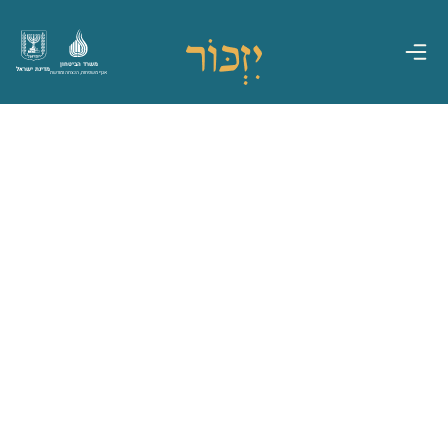
משרד הביטחון
מדינת ישראל
אגף משפחות, הנצחה ומורשת