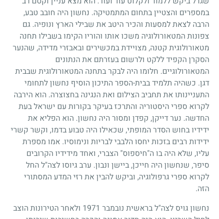
שגדל ביקש ללמוד ולקלוט עוד ועוד. הוא מצא עניין וקסם רב
במספרים והצטיין בתחום המתמטיקה. נחשון היה חובב טבע,
הרבה לצאת למסעות והכיר היטב את שבילי הארץ ונופיה. גם
צפונות המטאורולוגיה משכו אותו והוריו הקימו בשבילו תחנה
מטאורולוגית קטנה, מצויידת במכשירים ובאבזרי מדידה, שהנער
הסקרן הקפיד ללקט ולרשום בעזרתם את הנתונים
המטאורולוגיים. חלומו היה לבקר בתחנה המטאורולוגית שבבית
דגן. כשהיה תלמיד בבית-הספר התיכון הוסיף נחשון לתחומי
התעניינותו את תחביב הצילום ואת הנגינה בחצוצרה. הוא הירבה
לקרוא ספרי היסטוריה והתרכז בעיקר בקורות עם ישראל בעת
החדשה. נער דייקן, קפדן ומסור היה נחשון. הוא הפליא את
ידידיו בחוש הסדר המופתי, שכאילו היה טבוע בדמו, וקשר קשרי
ידידות רבים בזכות יחסו הלבבי לבריות ונימוסיו. אמו מספרת
עליו, שלא היה בו ה"חיספוס" הצברי, ואחד מידידיו הקרובים
סיפר, שנחשון היה חייכן, ביישן ונבון. ערב גיוסו לצה"ל החל
לקרוא ספרי גרפולוגיה, וביקש להבין את רזי המדע המסתורי
הזה.
נחשון גויס לצה"ל בראשית נובמבר
1971
ולאחר הטירונות הוצב