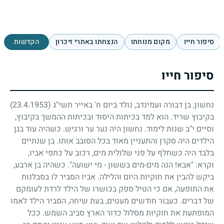
סיפור חייו
מקום מנוחתו
הנצחתו באתרי זיכרון
הקדשות
סיפור חייו
נחשון, בן דבורה ועמינדב, נולד ביום ח' באייר תשי"ג
(23.4.1953)
בקיבוץ שריד. הוא למד בכיתות היסוד ובכיתות ההמשך בקיבוץ,
וסיים י"ב שנות לימוד. נחשון היה נער ער ורגיש. כשהיה עוד בגן
הילדים היה סקרן והתעניין מאוד בכל הסובב אותו. בן שנתיים
בלבד היה כשחלף על פני שלולית מים, רכוב על כתפי אביו,
וקרא: "אבא! הנה מים-מים בששון
-
מי ישועה". כשהיה בן ארבע,
ביקש להבין את חוקיות היום והלילה. אביו הסביר לו בסבלנות
את התופעה, אם כי הטיל ספק בכושרו של הילד לרדת לעומקם
של דברים. כעבור חודשים מעטים, בעת שיחה, הסביר הילד לאמו
המופתעת את חוקיות מסלול כדור הארץ סביב השמש. ככל