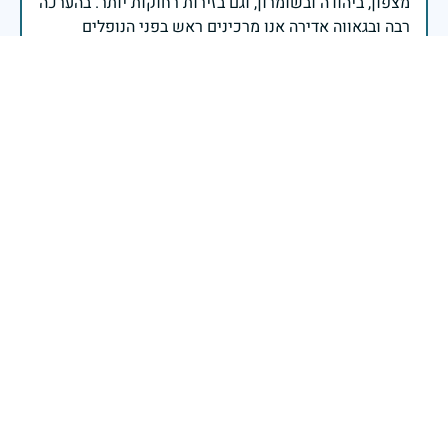
מצפון, ביהודה ובשומרון, וגם בזירות רחוקות יותר. בהערכה
רבה ובגאווה אדירה אנו מרכינים ראש בפני הנופלים
והנופלות, מאמצים את משפחותיהם אל לבנו, וממשיכים
במשימה להבטחת קיומה של ישראל לדורי דורות. יחד
נעשה ונצליח.
שר הביטחון ישראל כ"ץ
היינו יחד בקורס משקי מודיעין.
יותם פלמוני. מ דגניה א
|
18 ביולי 2024
דיווח
זיכרון חללינו מהווה עבורנו צו חיים, להמשיך ולפעול
לאורה של המורשת שהותירו לנו. אהבת המולדת מקודשת
בדם יקירנו, וביום זה, כבכל שנה, אנו מתייחדים עם זכר
חללינו, אשר נפלו במערכות ישראל למען עצמאותה