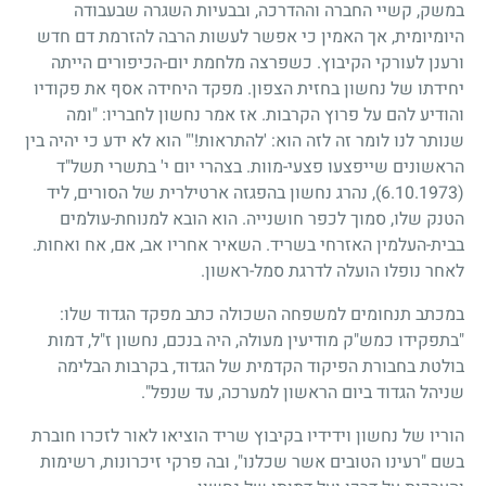
במשק, קשיי החברה וההדרכה, ובבעיות השגרה שבעבודה
היומיומית, אך האמין כי אפשר לעשות הרבה להזרמת דם חדש
ורענן לעורקי הקיבוץ. כשפרצה מלחמת יום-הכיפורים הייתה
יחידתו של נחשון בחזית הצפון. מפקד היחידה אסף את פקודיו
והודיע להם על פרוץ הקרבות. אז אמר נחשון לחבריו: "ומה
שנותר לנו לומר זה לזה הוא: 'להתראות!'" הוא לא ידע כי יהיה בין
הראשונים שייפצעו פצעי-מוות. בצהרי יום י' בתשרי תשל"ד
(6.10.1973)
, נהרג נחשון בהפגזה ארטילרית של הסורים, ליד
הטנק שלו, סמוך לכפר חושנייה. הוא הובא למנוחת-עולמים
בבית-העלמין האזרחי בשריד. השאיר אחריו אב, אם, אח ואחות.
לאחר נופלו הועלה לדרגת סמל-ראשון.
במכתב תנחומים למשפחה השכולה כתב מפקד הגדוד שלו:
"בתפקידו כמש"ק מודיעין מעולה, היה בנכם, נחשון ז"ל, דמות
בולטת בחבורת הפיקוד הקדמית של הגדוד, בקרבות הבלימה
שניהל הגדוד ביום הראשון למערכה, עד שנפל".
הוריו של נחשון וידידיו בקיבוץ שריד הוציאו לאור לזכרו חוברת
בשם "רעינו הטובים אשר שכלנו", ובה פרקי זיכרונות, רשימות