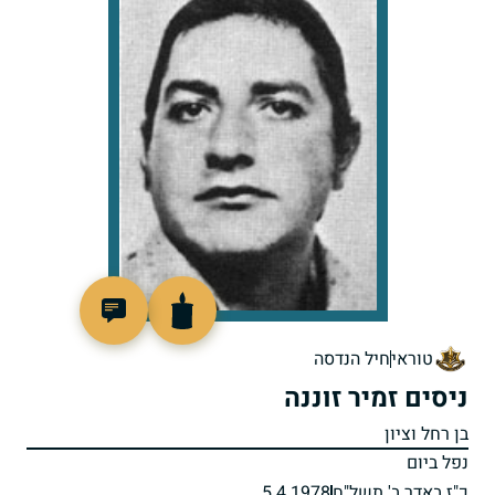
97671
טוראי
חיל הנדסה
ניסים זמיר זוננה
בן רחל וציון
נפל ביום
כ"ז באדר ב' תשל"ח
5.4.1978