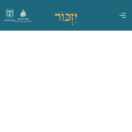
משרד הביטחון
מדינת ישראל
אגף משפחות, הנצחה ומורשת