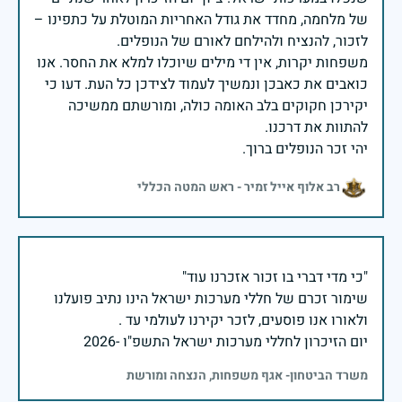
של מלחמה, מחדד את גודל האחריות המוטלת על כתפינו –
משפחות יקרות, אין די מילים שיוכלו למלא את החסר. אנו
כואבים את כאבכן ונמשיך לעמוד לצידכן כל העת. דעו כי
יקירכן חקוקים בלב האומה כולה, ומורשתם ממשיכה
יהי זכר הנופלים ברוך.
רב אלוף אייל זמיר - ראש המטה הכללי
שימור זכרם של חללי מערכות ישראל הינו נתיב פועלנו
יום הזיכרון לחללי מערכות ישראל התשפ"ו -2026
משרד הביטחון- אגף משפחות, הנצחה ומורשת