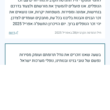
לוחמי ומפקדי חיל ההנדסה הקרבית מתייחדים עם זכר
הנופלים. אנו פועלים להמשיך את מורשתם ולצעוד בדרכם
בנחישות, אמונה ומסירות. משפחות יקרות, אנו נושאים את
זכר הבנים והבנות בליבנו בכל עת, מחבקים ועומדים לצדכן.
יהי זכר הנופלים ברוך. יום הזיכרון התשפ"ה אפריל 2025
חיל ההנדסה הקרבית
|
28 באפריל 2025
דיווח
בשעה שאנו זוכרים את גודל תרומתם ועומק מסירות
נפשם של טובי בנינו ובנותינו, נופלי מערכות ישראל
לדורותיהן, ממשיכים צה"ל וכוחות הביטחון במימוש
המשימה למענה לחמו ועבורה נפלו: הכרעת אויבינו מדרום,
מצפון, ביהודה ובשומרון, וגם בזירות רחוקות יותר. בהערכה
רבה ובגאווה אדירה אנו מרכינים ראש בפני הנופלים
והנופלות, מאמצים את משפחותיהם אל לבנו, וממשיכים
במשימה להבטחת קיומה של ישראל לדורי דורות. יחד
נעשה ונצליח.