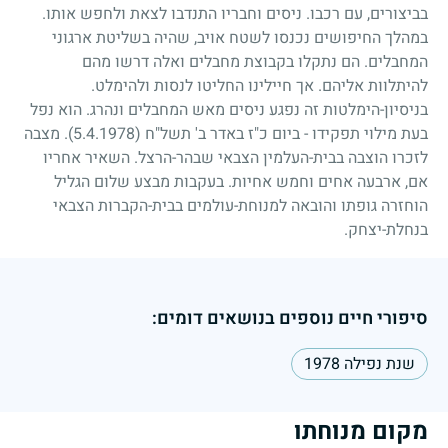
בביצורים, עם רכבו. ניסים וחבריו התנדבו לצאת ולחפש אותו.
במהלך החיפושים נכנסו לשטח אויב, שהיה בשליטת ארגוני
המחבלים. הם נתקלו בקבוצת מחבלים ואלה דרשו מהם
להיתלוות אליהם. אך חיילינו החליטו לנסות ולהימלט.
בניסיון-הימלטות זה נפגע ניסים מאש המחבלים ונהרג. הוא נפל
בעת מילוי תפקידו - ביום כ"ז באדר ב' תשל"ח
(5.4.1978)
. מצבה
לזכרו הוצבה בבית-העלמין הצבאי שבהר-הרצל. השאיר אחריו
אם, ארבעה אחים וחמש אחיות. בעקבות מבצע שלום הגליל
הוחזרה גופתו והובאה למנוחת-עולמים בבית-הקברות הצבאי
בנחלת-יצחק.
סיפורי חיים נוספים בנושאים דומים:
שנת נפילה 1978
מקום מנוחתו