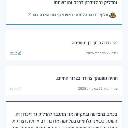
ומדליק נר לזיכרון דרכם ומורשתם!
אלוף דדו בר כליפא - ראש אגף כוח האדם בצה"ל
יהי זכרה ברוך בן משפחה
גילה
|
29 באפריל 2025
דיווח
תהיה נשמתך צרורה בצרור החיים.
עמרי זמיר
|
29 באפריל 2025
דיווח
בכאב, בהצדעה ובתקווה אני מתכבד להדליק נר זיכרון זה.
השנה, כשאנו נלחמים במלחמה ארוכה, רב זירתית וצודקת,
הזיכרון נושא משמעות עמוקה. ביום זה נעצור ונתייחד עם