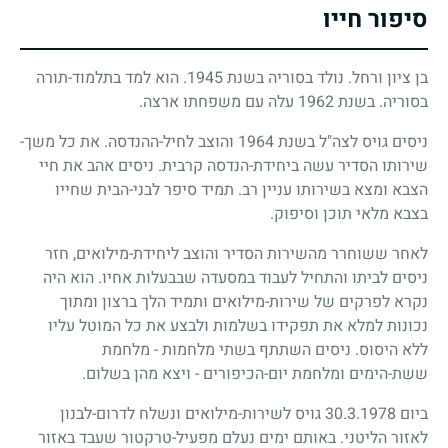
סיפור חייו
בן ציון ורחל. נולד בסוריה בשנת
1945
. הוא למד בתלמוד-תורה
בסוריה. בשנת
1962
עלה עם משפחתו ארצה.
ניסים גויס לצה"ל בשנת
1964
והוצב לחיל-ההנדסה. את כל משך-
שירותו הסדיר עשה ביחידת-הנדסה קרבית. ניסים אהב את חיי
הצבא ומצא בשירותו עניין רב. תמיד סיפר לבני-הבית שחייו
בצבא מלאי תוכן וסיפוק.
לאחר ששוחרר מהשירות הסדיר והוצב ליחידת-מילואים, חזר
ניסים לביתו והתחיל לעבוד במסעדה שבבעלות אחיו. הוא היה
נקרא לפרקים של שירות-מילואים ותמיד הלך ברצון ומתוך
נכונות למלא את תפקידו בשלמות ולבצע את כל המוטל עליו
ללא היסוס. ניסים השתתף בשתי מלחמות - מלחמת
ששת-הימים ומלחמת יום-הכיפורים - ויצא מהן בשלום.
ביום
30.3.1978
גויס לשירות-מילואים ונשלח לדרום-לבנון
לאזור הליטני. באותם ימים נעלם מפעיל-טרקטור שעבד באזור