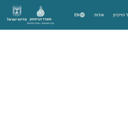
 הזיכרון
אודות
EN
משרד הביטחון
מדינת ישראל
אגף משפחות, הנצחה ומורשת