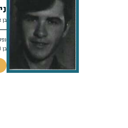
ני
בן 
נפל 
בן 21 בנופלו
92488