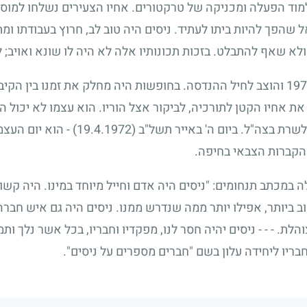
למוד הפעלה ומכניקה של טרקטורים. אחיו הצעירים נשלחו למוסד 
 שהפך להיות ביתו לעתיד. ניסים היה טוב לב, חרוץ בעבודתו ו
ולא שאף להתבלט. בזכות תכונותיו אלה לא היה לו שונא ואויב
;
ל
197
והוצב לחיל ההנדסה. בחופשות היה מחלק את זמנו בין הקיבוץ
את אחיו הקטן לתורכיה, לביקור אצל הוריו. הוא עצמו לא יכול 
שרת בצה"ל. ביום ה' באייר תשל"ב
(19.4.1972)
- הוא יום העצמ
 הקברות הצבאי בחיפה.
כתב תנחומים: "ניסים היה אדם וחייל מיוחד במינו. היה קשור 
ב ביותר, אפילו יותר ממה שנדרש ממנו. ניסים היה גם איש חברה מ
הלת. - - - ניסים יהיה חסר לנו, מפקדיו וחבריו, בכל אשר נלך ותמ
בריו ליחידה עלון בשם "חברים מספרים על ניסים".