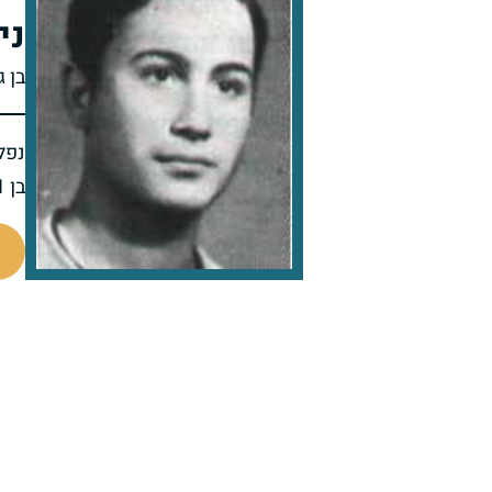
ני
בן ג
נפל 
בן 21 בנופלו
93142