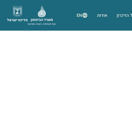
 הזיכרון
אודות
EN
משרד הביטחון
מדינת ישראל
אגף משפחות, הנצחה ומורשת