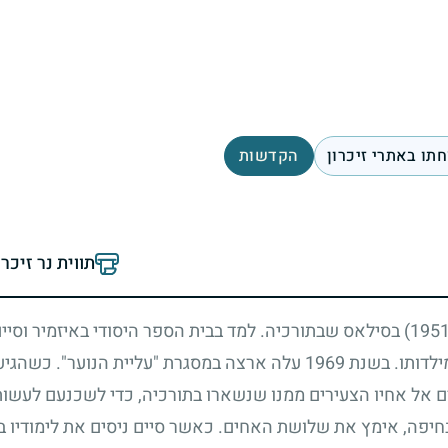
תו באתרי זיכרון
הקדשות
תווית נר זיכר
בסילאס שבתורכיה. למד בבית הספר היסודי באיזמיר וסיים
ילדותו. בשנת
1969
עלה ארצה במסגרת "עליית הנוער". כשהגיע 
 אל אחיו הצעירים ממנו שנשארו בתורכיה, כדי לשכנעם לעשות 
בחיפה, אימץ את שלושת האחים. כאשר סיים ניסים את לימודיו ב