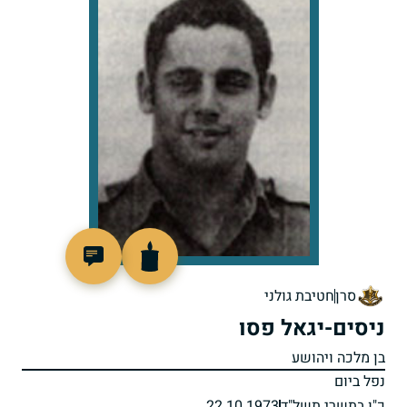
94443
סרן
חטיבת גולני
ניסים-יגאל פסו
בן מלכה ויהושע
נפל ביום
כ"ו בתשרי תשל"ד
22.10.1973