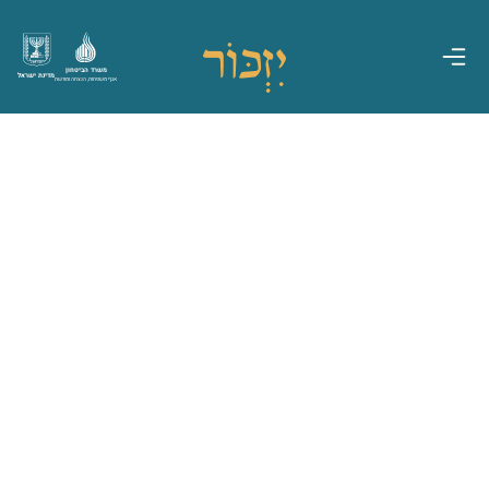
משרד הביטחון
מדינת ישראל
אגף משפחות, הנצחה ומורשת