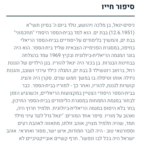
סיפור חייו
ניסים-יגאל, בן מלכה ויהושע, נולד ביום ה' בסיון תשי"א
(12.6.1951)
בבת ים. הוא למד בבית-הספר היסודי "תחכמוני"
בבת ים, והמשיך בלימודים על-יסודיים בבית-הספר הריאלי
בחיפה, במסגרת הפנימייה הצבאית שליד בית-הספר. הוא היה
בוגר המגמה הריאלית-ביולוגית ובקיץ
1969
עמד בהצלחה
בבחינות הבגרות. בן בכור היה יגאל להוריו. בגן הילדים של הגננת
רחל, ברחוב רוטשילד
3
בבת ים, התגלה כילד עירני ושובב, והגננת
גידלה אותו וטיפלה בו במשך חמש שנים. סקרן היה והציג
קושיות לגננת, להוריו, ואחר כך
-
למוריו בבית-הספר. כבר
בבית-הספר היסודי הצטיין במקצועות הריאליים, וכשהגיע הזמן
לבחור במגמת התמחות במסגרת הלימודים בבית-הספר התיכון,
בחר בלא היסוס במגמה הריאלית-ביולוגית. תלמיד חרוץ היה,
ואהוב על מוריו. סיפר אחד המורים: "יגאל גדל לנגד עיני מילד
חמד, שהיה תלמיד מצוין, אוהב זולתו, מתאווה לאהבת רעים
וספורטאי טוב
-
היה לגבר חמודות, איש ישר, מסור ואחראי. אוהב
ישראל היה בכל לבו ונפשו". חרף קשיים אובייקטיביים לא