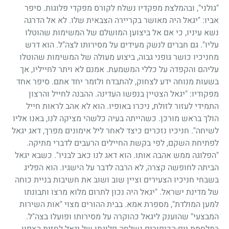
"גולני", ובהמלצת מפקדיו נשלח לקורס מפקדי פלוגות. סיפר
אביו: "יגאל היה מאושר בקריירה הצבאית שלו. לא אל הדרגה
נשא עיניו, כי אם אל ביצוען המושלם של המשימות שהוטלו
עליו". גם חברים לנשק מעידים על מסירותו לצה"ל. הוא דרש
מחניכיו כושר גופני גבוה, ביצוע מעולה של המשימות שהוטלו
עליהם והקפדה על כללי המשמעת. אמנם לא ויתר לחייליו, אך
בשעות מנוחה ידע לצחוק, להתבדח ולזמר יחד אתם. סיפר אחד
מפקודיו: "יגאל הצטיין בנפשו העדינה. ההבנה לחייל והרצון
התמידי לעזור לזולת, ניכרו באופיו. הוא לא אהב לראות חייל
הולך בראש מורכן. כשהייתה בעיה כלשהי מציקה לנו, באנו אליו
לשיחה". חניכיו נזכרים כיצד לאחר ליל אימונים מפרך, דאג יגאל
לפתיחת השקם, לפי בקשת החיילים הרעבים לדברי מתיקה.
"הפלוגה ממש אהבה אותו. הוא דאג לנו כאב לבניו". כשבא יגאל
הביתה לחופשה קצרה, לא הרבה לדבר על הישגיו. הוא הפליג
בשבחי חניכיו הצעירים וציין שוב ושוב את חשיבות בניית כוחה
של מדינת ישראל. "יגאל היה נכון לתרום מלוא מרצו ותבונתו
למען המולדת", מספרת אמא. בבית ההורים מצוי "אות השירות
המבצעי" שהוענק ליגאל כהוקרה על מסירותו ופועלו בצה"ל.
במלחמת יום-הכיפורים נשלחה פלוגתו של יגאל לחזית הצפון.