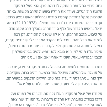
ביום פרוץ המלחמה הוענקה לו דרגת סרן. הוא פעל כמפקד
פלוגת חיל רגלים, ועודד את חייליו בשעות הקרב הקשות. באחד
הקרבות נתקל ביחידת קומנדו סורית ובחילופי האש נפצע ברגלו,
אך סירב להתפנות. ביום כ"ו בתשרי תשל"ד
(22.10.1973)
נפגע
יגאל בראשו מכדור של צלף סורי ונהרג במהלך קרב עקוב מדם
על כיבוש מוצב החרמון. "הוא לא שנא את הסורים, רק רצה
לגמור את הכל מהר... ערב לפני הקרב המכריע לבש בגדים נקיים,
כאילו לחתונה הוא מתכונן, ולא לקרב... הייתה זו חתונת דמים",
סיפר עליו מוטי לוי. הוא הובא למנוחת-עולמים בבית-העלמין
הצבאי בקרית-שאול. השאיר אחריו אב, אם ושני אחים.
במכתב תנחומים למשפחה השכולה כתב מפקד היחידה, יודקה,
על פועלה של הפלוגה שיגאל עמד בראשה: "היה ברור, שקדימה
ילך כוח שניתן לסמוך עליו
;
כוח טוב, חיילים הדבקים במשימתם,
גם אם תהיה קשה לביצוע. כזאת הייתה פלוגתו של יגאל".
פקודיו של יגאל ומפקדיו העלו זכרונות ודברים על דמותו ועל
דרכו בצה"ל
;
בחוברת "לא המלים מדברות על המוות" שהוצאה
לאור על ידי חטיבת "גולני" לזכר חללי גדוד "הבוקעים הראשון",