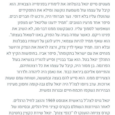
מעטים סיים יגאל בהצלחה את לימודיו בפנימייה הצבאית. הוא
קיבל על עצמו עול משמעת נוקשה ומילא את התפקידים
שהוטלו עליו בלא דופי. נער חברותי היה, ורכש לו חברים רבים.
סיפר אחד מרעיו הטובים: "תמיד ידענו שליגאל יש מצפון
ושאפשר לסמוך עליו. כשבקשנו ממנו דבר-מה, לא השיב את
פנינו ריקם. כאשר עמדה בעיה על הפרק, באנו לשאול בעצתו".
הוא שאף תמיד להיות עצמאי, וידע להגן על דעותיו בסבלנות
ובלא רוגז. תמיד שאף לדין צדק, ורצה לראות את הצדק והיושר
מנחים את עם ישראל בתקומתו", סיפר אביו. בחופשות הקיץ לא
התהלך יגאל בטל. הוא עבד בבניין וסייע להוריו בנשיאה בעול
הפרנסה. בן מסור היה, קיבל על עצמו את כל רצונותיהם,
והתייחס אליהם ביראת כבוד. אח נאמן היה ליהודה ולדרור
הצעירים ממנו. הוא סייע להם בעצה ובמעשה, ושוחח עמם שעות
ארוכות. ערב גיוסו לצה"ל היה יגאל עלם גבה-קומה וחסון
;
מעיניו
הבהירות נשקפו חכמת-חיים ובגרות נפשית.
יגאל גויס לצה"ל בראשית אוגוסט
1969
והוצב לחיל הרגלים.
לאחר הטירונות השתלם בקורס קציני חיל-רגלים, ובסיומו של
קורס צניחה הוענקו לו "כנפי צנחן". יגאל שירת כקצין בחטיבת