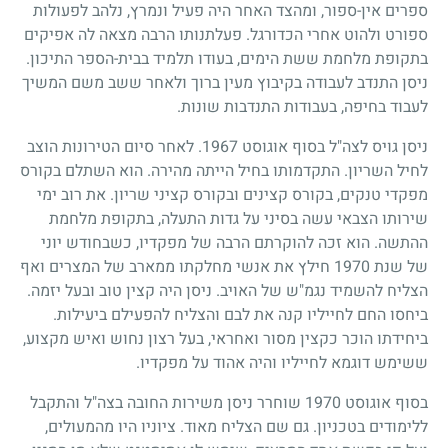
ספרים אין-ספור, ומהצד האחר היה פעיל ונמרץ, נלהב לפעולות
ספורט ולהוט אחרי הכדורגל. פעלתנותו הרבה מצאה לה אפיקים
בתקופת מלחמת ששת הימים, בעודו תלמיד בבית-הספר התיכון.
ניסן התנדב לעבודה בקיבוץ מעין ברוך ולאחר ששב משם המשיך
לעבוד בחיפה, בעבודות התנדבות שונות.
ניסן גויס לצה"ל בסוף אוגוסט
1967
. לאחר סיום הטירונות הוצב
לחיל השריון. התקדמותו בחיל הייתה מהירה. הוא השתלם בקורס
מפקדי טנקים, בקורס קצינים ובקורס קציני שריון. את רוב ימי
שירותו הצבאי עשה בסיני על גדות התעלה, בתקופת מלחמת
ההתשה. הוא זכה להוקרתם הרבה של מפקדיו, כשבחודש יוני
של שנת
1970
חילץ את אנשי מחלקתו ממארב של המצרים ואף
הצליח להשמיד נגמ"ש של האויב. ניסן היה קצין טוב ובעל יזמה.
ביחסו החם לחייליו קנה את לבם והצליח להפעילם ביעילות.
ביחידתו הוכר כקצין מסור ואחראי, בעל רצון נחוש ואיש מקצוע,
ששימש דוגמא לחייליו והיה אהוד על מפקדיו.
בסוף אוגוסט
1970
שוחרר ניסן משירות החובה בצה"ל והתקבל
ללימודים בטכניון. גם שם הצליח מאוד. ציוניו היו מהמעולים,