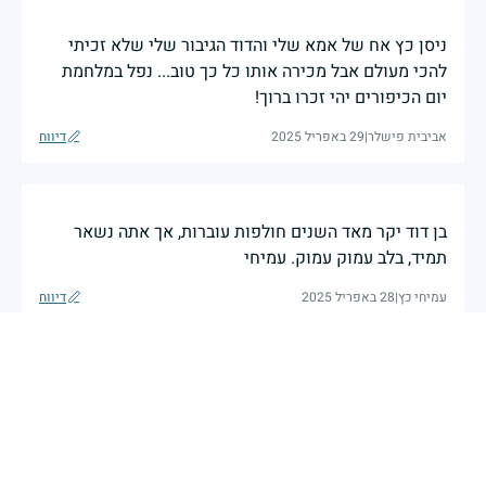
ניסן כץ אח של אמא שלי והדוד הגיבור שלי שלא זכיתי
להכי מעולם אבל מכירה אותו כל כך טוב... נפל במלחמת
יום הכיפורים יהי זכרו ברוך!
אביבית פישלר
|
29 באפריל 2025
דיווח
בן דוד יקר מאד השנים חולפות עוברות, אך אתה נשאר
תמיד, בלב עמוק עמוק. עמיחי
עמיחי כץ
|
28 באפריל 2025
דיווח
מתגעגעת
יהודית כץ פישלר
|
27 באפריל 2025
דיווח