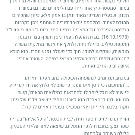
ועל-פי בקשת אחד המרצים, שימש לו אסיסטנט שלא מן המנין
במשך סמסטר-קיץ אחד. יחד עם הלימודים עבד גם במשרד
תכנון, שבעליו העריכו מאוד ונתן בו אמון מלא, כיוון שהכיר בו
מהנדס לעתיד. במלחמת יום-הכיפורים השתתף ניסן בקרבות
הבלימה והפריצה נגד המצרים בחזית סיני. ביום כ' בתשרי תשל"ד
(16.10.1973)
, בגזרת התעלה, עמד ניסן חשוף בצריח בזמן
התקפת טילים, כדי להנחות ולחלץ את אנשי מחלקתו משדה
מוקשים, שנקלעו לתוכו. תוך כדי פעולה נפגע ונהרג. הוא הובא
למנוחת-עולמים בבית-העלמין הצבאי בחיפה. השאיר אחריו
אישה ובת, הורים ואחות.
במכתב תנחומים למשפחה השכולה כתב מפקד יחידתו:
..."
המחשבה כי ניסן אינו עמנו, כי שוב לא נלחץ את ידו לפרידה,
כי שוב לא נוכל לומר לו 'להתראות במילואים הבאים', קשה
מנשוא. דעו כי כאבכם הוא כאבנו ותמיד יישאר זיכרו של ניסן
חקוק בלבנו. מי ייתן ויהיו מעשינו בעתיד ראויים לזיכרו".
הוריו תרמו לזיכרו ספר תורה לבית-הכנסת "היכל אליהו" בקרית
שפרינצק
;
בחוברת לזכר הנופלים, שיצאה לאור על-ידי הטכניון,
כלולה רשימה על דמותו.