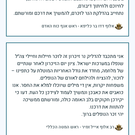
נתחייב בהדלקת הנר לזכרם, להמשיך את דרכם ומורשתם.
אלוף דדו בר כליפא - ראש אגף כוח האדם
אני מתכבד להדליק נר זיכרון זה לזכר חיילות וחיילי צה״ל
שנפלו במערכות ישראל. ציון יום הזיכרון לאחר שנתיים
של מלחמה, מחדד את גודל האחריות המוטלת על כתפינו –
משפחות יקרות, אין די מילים שיוכלו למלא את החסר. אנו
כואבים את כאבכן ונמשיך לעמוד לצידכן כל העת. דעו כי
יקירכן חקוקים בלב האומה כולה, ומורשתם ממשיכה
יהי זכר הנופלים ברוך.
רב אלוף אייל זמיר - ראש המטה הכללי