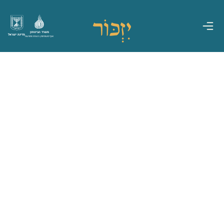
משרד הביטחון
מדינת ישראל
אגף משפחות, הנצחה ומורשת