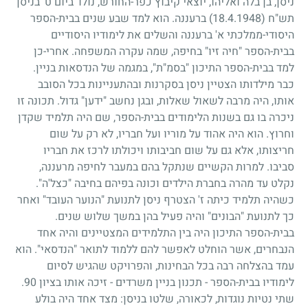
ניסן, בן בלה ואליהו, יוצאי קיבוץ כפר-החורש, נולד ביום ט' בניסן
תש"ח
(18.4.1948)
ברעננה. הוא למד שבע שנים בבית-הספר
היסודי-ממלכתי א' ברעננה והשלים את לימודיו היסודיים
בבית-הספר "חיה זיו" בחיפה, שמה עקרה המשפחה. אחרי-כן
למד בבית-הספר התיכון "בסמ"ת", במגמה של הנדסאות בניין.
כבר מילדותו הצטיין ניסן בסקרנות ובהתעניינות בכל הסובב
אותו, היה מרבה לשאול שאלות, ובגן נחשב "ידען" גדול. תכונה זו
ניכרה בו גם בשנות הלימודים בבית-הספר, שם היה תלמיד שקדן
וחרוץ. הוא היה אהוד על מוריו ועל חבריו, לא רק על שום
חריצותו, אלא גם על שום חביבותו ויכולתו לרכז את חבריו
סביבו. למרות הקשיים שנתקל בהם במעבר לחיפה מרעננה,
נקלט עד מהרה בחברת הילדים וכונה בפיהם בחיבה "כצל'ה".
כשהיה תלמיד כיתה ז' הצטרף ניסן לתנועת "הנוער העובד" ואחר
כך לתנועת "הבונים" והיה פעיל בהן במשך שלוש שנים.
בבית-הספר התיכון היה בין התלמידים המצטיינים והיה אחד
הנבחרים, אשר הוחלט לאפשר להם ללמוד לתואר "הנדסאי". הוא
עמד בהצלחה רבה בכל הבחינות, והפרויקט שהגיש לסיום
לימודיו בבית-הספר
-
תכנון בניין משרדים
-
זיכה אותו בציון
90
.
שתי נטיות נוגדות, לכאורה, שלטו בניסן: מצד אחד היה בולע