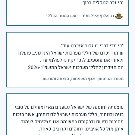
יהי זכר הנופלים ברוך.
רב אלוף אייל זמיר - ראש המטה הכללי
שימור זכרם של חללי מערכות ישראל הינו נתיב פועלנו
יום הזיכרון לחללי מערכות ישראל התשפ"ו -2026
משרד הביטחון- אגף משפחות, הנצחה ומורשת
עוצמתה וחוסנה של ישראל נשענים מאז ומעולם על טובי
בניה ובנותיה, חללי מערכות ישראל לדורותיהן, אשר בזכות
מסירות נפשם ודבקותם במשימה אנו מצליחים לעמוד