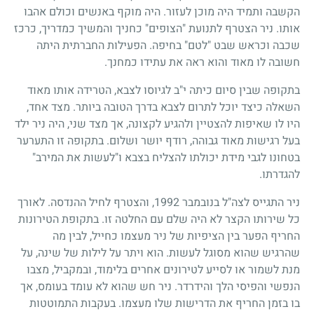
הקשבה ותמיד היה מוכן לעזור. היה מוקף באנשים וכולם אהבו
אותו. ניר הצטרף לתנועת "הצופים" כחניך והמשיך כמדריך, כרכז
שכבה וכראש שבט "לטם" בחיפה. הפעילות החברתית היתה
חשובה לו מאוד והוא ראה את עתידו כמחנך.
בתקופה שבין סיום כיתה י"ב לגיוסו לצבא, הטרידה אותו מאוד
השאלה כיצד יוכל לתרום לצבא בדרך הטובה ביותר. מצד אחד,
היו לו שאיפות להצטיין ולהגיע לקצונה, אך מצד שני, היה ניר ילד
בעל רגישות מאוד גבוהה, רודף יושר ושלום. בתקופה זו התערער
בטחונו לגבי מידת יכולתו להצליח בצבא ו"לעשות את המירב"
להגדרתו.
ניר התגייס לצה"ל בנובמבר
1992
, והצטרף לחיל ההנדסה. לאורך
כל שירותו הקצר לא היה שלם עם החלטה זו. בתקופת הטירונות
החריף הפער בין הציפיות של ניר מעצמו כחייל, לבין מה
שהרגיש שהוא מסוגל לעשות. הוא ויתר על לילות של שינה, על
מנת לשמור או לסייע לטירונים אחרים בלימוד, ובמקביל, מצבו
הנפשי והפיסי הלך והידרדר. ניר חש שהוא לא עומד בעומס, אך
בו בזמן החריף את הדרישות שלו מעצמו. בעקבות התמוטטות