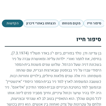
סיפור חייו
מקום מנוחתו
הנצחתו באתרי זיכרון
הקדשות
סיפור חייו
בן עדינה ודן. נולד בפורים, ביום י"ג באדר תשל"ד
(7.3.1974)
,
בחיפה, אח לתמר ואורי. ילדות עליזה ומאושרת עברה על ניר
בשכונת דניה שעל הכרמל. שלוש שנים משנות בית-הספר
היסודי עברו על ניר בבוסטון שבארצות הברית, שם שהתה
משפחתו. היו אלה שנים מלאות טיולים, בילויים וחוויות רבות.
כששבה המשפחה לארץ למד ניר בבית-הספר היסודי "אינשטיין"
ובהמשך למד בחטיבת הביניים ובבית-הספר התיכון "אליאנס". ניר
היה ילד בהיר שיער וכחול עיניים, וחיוך מסביר פנים ליווה אותו
לכל מקום שהלך. הוא התאפיין בטוב לב לא שגרתי ובצניעות,
ונלחם על עקרונות של צדק ואחווה בין אנשים. הוא ניחן בכושר