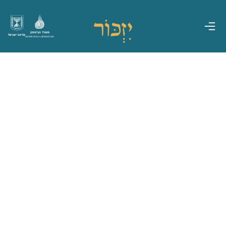
משרד הביטחון
מדינת ישראל
אגף משפחות, הנצחה ומורשת