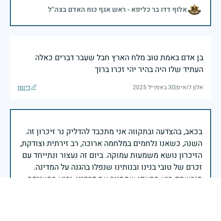
אלוף דדו בר כליפא - ראש אגף כוח האדם בצה"ל
בן אדם באמת טוב מלח הארץ חבל שעבר דברים כאלה
העתיד שלו היה בהיר יהי זכרו ברוך
אלון לואיס
|
30 באפריל 2025
דיווח
בכאב, בהצדעה ובתקווה אני מתכבד להדליק נר זיכרון זה.
השנה, כשאנו נלחמים במלחמה ארוכה, רב זירתית וצודקת,
הזיכרון נושא משמעות עמוקה. ביום זה נעצור ונתייחד עם
זכרם של טובי בנינו ובנותינו שנפלו בהגנה על המדינה.
מורשתם היא המצפן שמתווה את דרכינו, והיא המעניקה
משפחות יקרות, אנו מרכינים ראשנו ומתחייבים שנעמוד