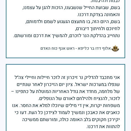
בשם, שבועת החייל שנשבענו, הזכות להגן על עצמנו,
בשם, היום הזה, בו מתעצם הגעגוע לשמם ולדמותם,
נתחייב בהדלקת הנר לזכרם, להמשיך את דרכם ומורשתם.
אלוף דדו בר כליפא - ראש אגף כוח האדם
אני מתכבד להדליק נר זיכרון זה לזכר חיילות וחיילי צה״ל
שנפלו במערכות ישראל. ציון יום הזיכרון לאחר שנתיים
של מלחמה, מחדד את גודל האחריות המוטלת על כתפינו –
משפחות יקרות, אין די מילים שיוכלו למלא את החסר. אנו
כואבים את כאבכן ונמשיך לעמוד לצידכן כל העת. דעו כי
יקירכן חקוקים בלב האומה כולה, ומורשתם ממשיכה