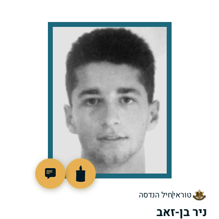
513655
טוראי
חיל הנדסה
ניר בן-זאב