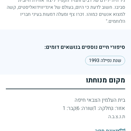
ניר היה ידידם של רבים ותמיד הקפיד ליצור אווירה חיובית
סביבו. חשוב לדעת כי היום, בעולם של אינדיווידואליסטים, קשה
למצוא אנשים כמוהו. זכרו צף ומעלה דמעות בעיני חבריו
הלוחמים."
סיפורי חיים נוספים בנושאים דומים:
שנת נפילה 1993
מקום מנוחתו
בית העלמין הצבאי חיפה
אזור: ג
חלקה: 1
שורה: 6
קבר: 1
ת.נ.צ.ב.ה