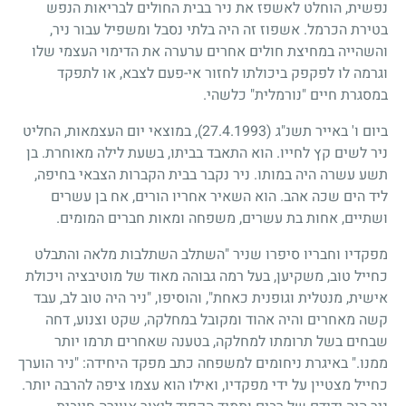
נפשית, הוחלט לאשפז את ניר בבית החולים לבריאות הנפש
בטירת הכרמל. אשפוז זה היה בלתי נסבל ומשפיל עבור ניר,
והשהייה במחיצת חולים אחרים ערערה את הדימוי העצמי שלו
וגרמה לו לפקפק ביכולתו לחזור אי-פעם לצבא, או לתפקד
במסגרת חיים "נורמלית" כלשהי.
ביום ו' באייר תשנ"ג
(27.4.1993)
, במוצאי יום העצמאות, החליט
ניר לשים קץ לחייו. הוא התאבד בביתו, בשעת לילה מאוחרת. בן
תשע עשרה היה במותו. ניר נקבר בבית הקברות הצבאי בחיפה,
ליד הים שכה אהב. הוא השאיר אחריו הורים, אח בן עשרים
ושתיים, אחות בת עשרים, משפחה ומאות חברים המומים.
מפקדיו וחבריו סיפרו שניר "השתלב השתלבות מלאה והתבלט
כחייל טוב, משקיען, בעל רמה גבוהה מאוד של מוטיבציה ויכולת
אישית, מנטלית וגופנית כאחת", והוסיפו, "ניר היה טוב לב, עבד
קשה מאחרים והיה אהוד ומקובל במחלקה, שקט וצנוע, דחה
שבחים בשל תרומתו למחלקה, בטענה שאחרים תרמו יותר
ממנו." באיגרת ניחומים למשפחה כתב מפקד היחידה: "ניר הוערך
כחייל מצטיין על ידי מפקדיו, ואילו הוא עצמו ציפה להרבה יותר.