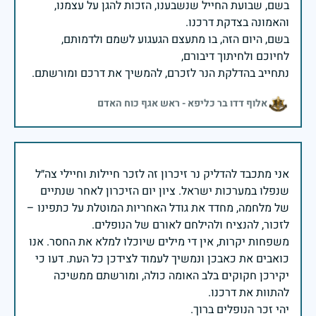
בשם, שבועת החייל שנשבענו, הזכות להגן על עצמנו,
בשם, היום הזה, בו מתעצם הגעגוע לשמם ולדמותם,
נתחייב בהדלקת הנר לזכרם, להמשיך את דרכם ומורשתם.
אלוף דדו בר כליפא - ראש אגף כוח האדם
אני מתכבד להדליק נר זיכרון זה לזכר חיילות וחיילי צה״ל
שנפלו במערכות ישראל. ציון יום הזיכרון לאחר שנתיים
של מלחמה, מחדד את גודל האחריות המוטלת על כתפינו –
משפחות יקרות, אין די מילים שיוכלו למלא את החסר. אנו
כואבים את כאבכן ונמשיך לעמוד לצידכן כל העת. דעו כי
יקירכן חקוקים בלב האומה כולה, ומורשתם ממשיכה
יהי זכר הנופלים ברוך.