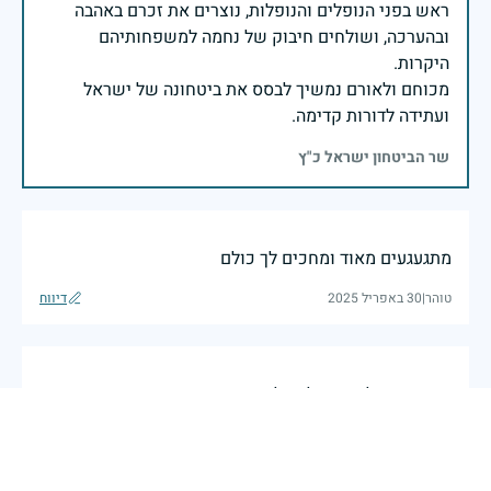
ראש בפני הנופלים והנופלות, נוצרים את זכרם באהבה
ובהערכה, ושולחים חיבוק של נחמה למשפחותיהם
מכוחם ולאורם נמשיך לבסס את ביטחונה של ישראל
ועתידה לדורות קדימה.
שר הביטחון ישראל כ"ץ
מתגעגעים מאוד ומחכים לך כולם
טוהר
|
30 באפריל 2025
דיווח
אתה אח של הרב שלי דולב אברהם נזכור אותך תמיד
ונמשיך את דרכיך
דביר
|
30 באפריל 2025
דיווח