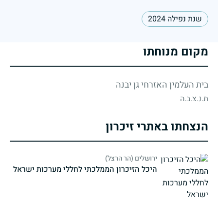
שנת נפילה 2024
מקום מנוחתו
בית העלמין האזרחי גן יבנה
ת.נ.צ.ב.ה
הנצחתו באתרי זיכרון
ירושלים (הר הרצל)
היכל הזיכרון הממלכתי לחללי מערכות ישראל
strings.fallen.memorialSubtitle