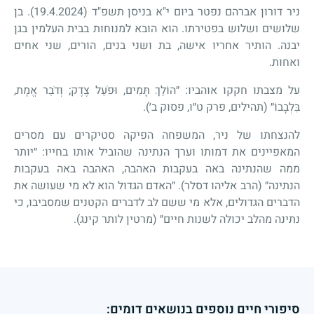
ניר דורון אברהם נפטר ביום י"א בניסן תשפ"ד (19.4.2024). בן
שלושים ושלוש בפטירתו. הוא הובא למנוחות בבית העלמין בגן
יבנה. הותיר אחריו אישה, בת ושני בנים, הורים, שני אחים
ואחות.
על מצבתו חקקו אוהביו: ״הוֹלֵךְ תָּמִים, וּפֹעֵל צֶדֶק; וְדֹבֵר אֱמֶת,
בִּלְבָבוֹ״ (תהילים, פרק ט״ו, פסוק ב׳).
להנצחתו של ניר, המשפחה הפיקה סטיקרים עם מסרים
המאפיינים את דמותו וערך הנתינה שהוביל אותו בחייו: ״יותר
ממה שהנתינה באה בעקבות האהבה, האהבה באה בעקבות
הנתינה״ (הרב אליהו דסלר). ״האדם הגדול הוא לא מי שעושה את
הדברים הגדולים, אלא מי ששם לב לדברים הקטנים שמסביבו, כי
נתינה מהלב יכולה לשנות חיים״ (מרטין לותר קינג).
סיפורי חיים נוספים בנושאים דומים: