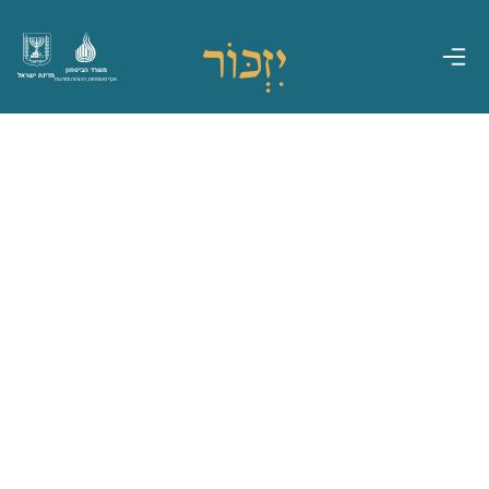
משרד הביטחון
מדינת ישראל
אגף משפחות, הנצחה ומורשת