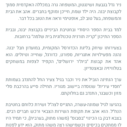
ניר גדל בגבעת ושינגטון, המשפחה גרה במכללה האקדמית סמוך
לקבוצת יבנה. היה ילד שמח, חייכן ומוקף בחברים. אהב את הבית
והמשפחה, בעל טוב לב, אופטימי וראה את הטוב בכל דבר.
למד בבית הספר היסודי ובחטיבת הביניים בקבוצת יבנה, ובבית
הספר התיכון ״קריה תורנית טכנולוגית בית שלמה״ ברחובות.
בצעירותו שיחק בליגת הכדורסל המקומית, במועדון חבל יבנה.
נהנה מפעילויות אתגריות, ספורט, כדורגל, שחייה וטיולים. הוא
אהד את קבוצת ״בית״ר ירושלים״, הקפיד לצפות במשחקים
בטלוויזיה ובאצטדיון.
ערך הנתינה הוביל את ניר וכבר בגיל צעיר החל להתנדב בעמותת
״חסדי עירית״ שנוסדה ביישוב מגוריו. תחילה סייע בהרכבת סלי
מזון וכשבגר, התנדב גם בחלוקתם.
בהגיעו לגיל שמונה-עשרה, התגייס לצה״ל ושירת כלוחם בחטיבת
הנח״ל. הוא אהב את תקופת השירות הצבאי ורכש חברים רבים.
בצבא דבק בו הכינוי ״בסבוס״ (משהו מתוק, בערבית), כי תמיד היו
לו ממתקים בכיסים וכשמישהו רצה משהו מתוק, הוא ידע לפנות