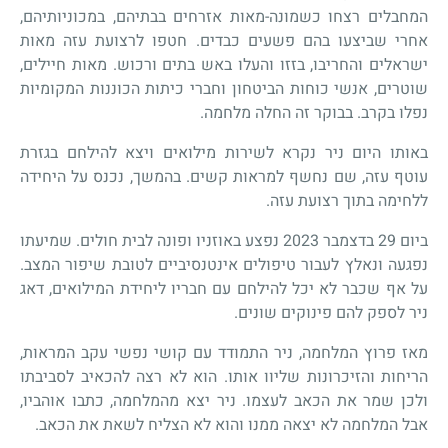
המחבלים רצחו כשמונה-מאות אזרחים בבתיהם, במכוניותיהם,
אחרי שביצעו בהם פשעים כבדים. חטפו לרצועת עזה מאות
ישראלים והחריבו, בזזו והעלו באש בתים ורכוש. מאות חיילים,
שוטרים, אנשי כוחות הביטחון וחברי כיתות הכוננות המקומיות
נפלו בקרב. בבוקר זה החלה מלחמה.
באותו היום ניר נקרא לשירות מילואים ויצא להילחם בגזרת
עוטף עזה, שם נחשף למראות קשים. בהמשך, נכנס על היחידה
ללחימה בתוך רצועת עזה.
ביום 29 בדצמבר 2023 נפצע באוזניו ופונה לבית חולים. שמיעתו
נפגעה ונאלץ לעבור טיפולים אינטנסיביים לטובת שיפור המצב.
על אף שכבר לא יכל להילחם עם חבריו ליחידת המילואים, דאג
ניר לספק להם פינוקים שונים.
מאז פרוץ המלחמה, ניר התמודד עם קושי נפשי עקב המראות,
הריחות והזיכרונות שליוו אותו. הוא לא רצה להכאיב לסביבתו
ולכן שמר את הכאב לעצמו. ניר יצא מהמלחמה, כתבו אוהביו,
אבל המלחמה לא יצאה ממנו והוא לא הצליח לשאת את הכאב.