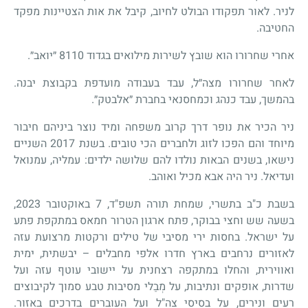
לניר. לאור תפקודו הבולט לחיוב, קיבל את אות הצטיינות מפקד
החטיבה.
אחרי שחרורו הוא שובץ לשירות מילואים בגדוד 8110 ״יואב״.
לאחר שחרורו מצה״ל, עבד בעבודה מועדפת בקבוצת יבנה.
בהמשך, עבד כנהג וכמחסנאי בחברת ״אלבטק״.
ניר הכיר את נופר דרך קרוב משפחה ומיד נוצר ביניהם חיבור
מיוחד והם הפכו לזוג ולחברים הכי טובים. בשנת 2017 השניים
נישאו, בשנים הבאות נולדו להם שלושה ילדים: עמליה, עמנואל
ועדיאל. ניר היה אבא מכיל ואוהב.
בשבת כ"ב בתשרי, שמחת תורה תשפ"ד, 7 באוקטובר 2023,
בשעה שש וחצי בבוקר, פתח ארגון הטרור חמאס במתקפת פתע
על ישראל. בחסות ירי מסיבי של טילים ורקטות מרצועת עזה
לאזורים נרחבים בארץ חדרו אלפי מחבלים – יבשתית, ימית
ואווירית, והחלו במתקפה רצחנית על יישובי עוטף עזה ועל
שדרות, אופקים ונתיבות, על מְבַלי מסיבות טבע סמוך לקיבוצים
רעים ונירים, על בסיסי צה"ל ועל העוברים בדרכים באזור.