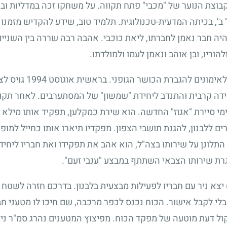
וצת הנוער של "מכבי" פתח תקווה. על משחקו זכה במדליות ובגבי
ב', בכיתה המדעית-טכנולוגית. תלמיד טוב, שידע להקדיש מזמנו 
ה חבר נאמן לחברתו, ליאת כוכבי. אהבה רבה שררה בין השניים. 
וריו, ובן אוהב ונאמן לעמו ולמולדתו.
לאימונים להגברת הכושר הגופני. בראשית אוגוסט
1994
גויס לצ
ידה קרבית והתנדב ליחידת "שמשון" של המסתערבים. לאחר תקו
קימי סיירת "אגוז" החדשה. הוא שירת כמקלען, תפקיד אותו מילא 
ים ללבנון, להגנת תושבי הצפון. מפקדיו תיארו אותו כחייל למו
 התלונן על שירותו בצה"ל, הוא אהב את תפקידו ואת חבריו ליחי
ת שירותו הצבאי השתתף במבצע "ענבי זעם".
יצא ניר עם חבריו לפעילות מבצעית בלבנון. בדרכם חזרה לשטח
לי לקבל אישור. הכוח נכנס לכפר מרכבה, שם חיכו לו מטעני חבלה
 דעת מוטעה של מפקד הכוח. מפיצוץ המטענים נהרג סמ"ר ניר ועמ