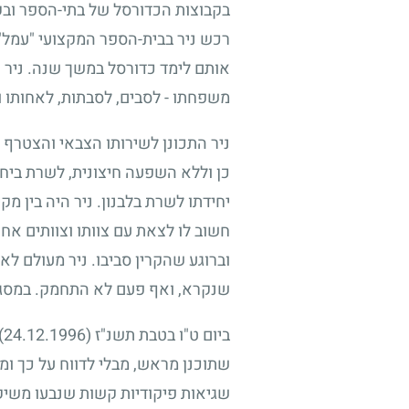
בקבוצות הכדורסל של בתי-הספר ובקב
רכש ניר בבית-הספר המקצועי "עמל" 
אותם לימד כדורסל במשך שנה. ניר הי
משפחתו - לסבים, לסבתות, לאחותו ולה
ניר התכונן לשירותו הצבאי והצטרף 
כן וללא השפעה חיצונית, לשרת ביח
יחידתו לשרת בלבנון. ניר היה בין מ
חשוב לו לצאת עם צוותו וצוותים אחר
וברוגע שהקרין סביבו. ניר מעולם לא
שנקרא, ואף פעם לא התחמק. במסגר
ביום ט"ו בטבת תשנ"ז
(24.12.1996)
שתוכנן מראש, מבלי לדווח על כך ומב
שגיאות פיקודיות קשות שנבעו משיקול