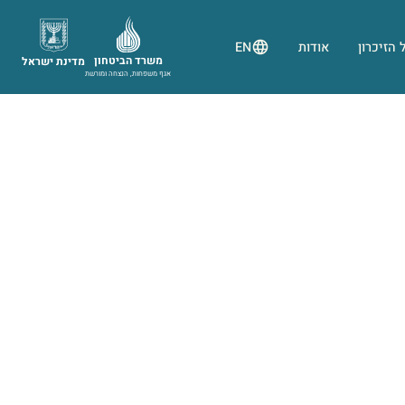
 הזיכרון
אודות
EN
משרד הביטחון
מדינת ישראל
אגף משפחות, הנצחה ומורשת