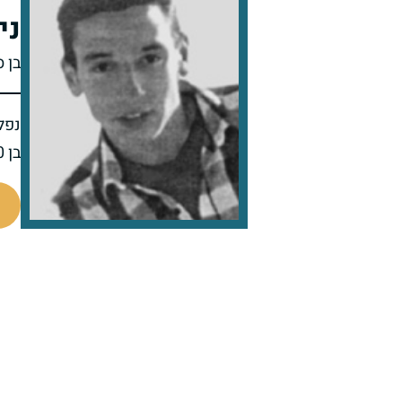
ני
בן 
נפל 
בן 20 בנופלו
514757