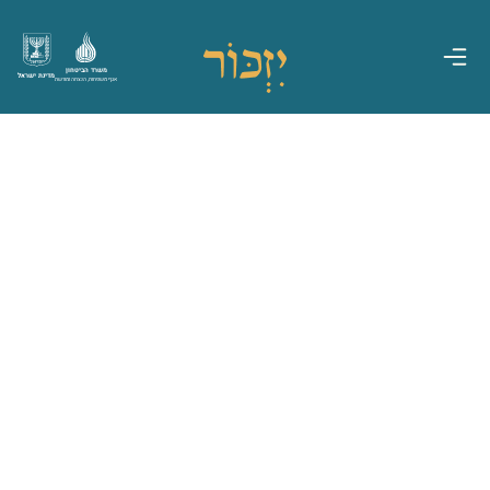
משרד הביטחון
מדינת ישראל
אגף משפחות, הנצחה ומורשת