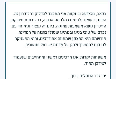
בכאב, בהצדעה ובתקווה אני מתכבד להדליק נר זיכרון זה.
השנה, כשאנו נלחמים במלחמה ארוכה, רב זירתית וצודקת,
הזיכרון נושא משמעות עמוקה. ביום זה נעצור ונתייחד עם
זכרם של טובי בנינו ובנותינו שנפלו בהגנה על המדינה.
מורשתם היא המצפן שמתווה את דרכינו, והיא המעניקה
משפחות יקרות, אנו מרכינים ראשנו ומתחייבים שנעמוד
יהי זכר הנופלים ברוך.
רב אלוף אייל זמיר - ראש המטה הכללי
לזכרו של בן דודה של אמי שעל שמו אני נקרא שנפל