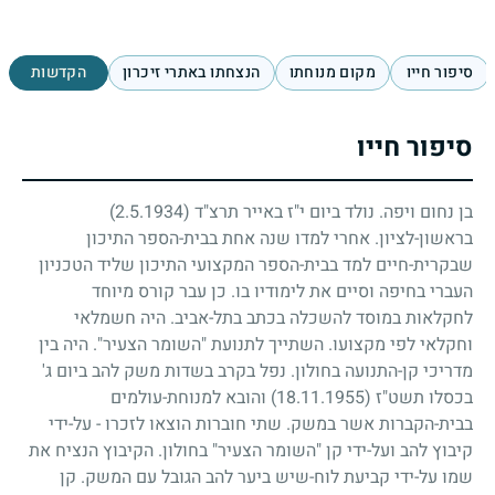
סיפור חייו
מקום מנוחתו
הנצחתו באתרי זיכרון
הקדשות
סיפור חייו
בן נחום ויפה. נולד ביום י"ז באייר תרצ"ד
(2.5.1934)
בראשון-לציון. אחרי למדו שנה אחת בבית-הספר התיכון
שבקרית-חיים למד בבית-הספר המקצועי התיכון שליד הטכניון
העברי בחיפה וסיים את לימודיו בו. כן עבר קורס מיוחד
לחקלאות במוסד להשכלה בכתב בתל-אביב. היה חשמלאי
וחקלאי לפי מקצועו. השתייך לתנועת "השומר הצעיר". היה בין
מדריכי קן-התנועה בחולון. נפל בקרב בשדות משק להב ביום ג'
בכסלו תשט"ז
(18.11.1955)
והובא למנוחת-עולמים
בבית-הקברות אשר במשק. שתי חוברות הוצאו לזכרו
-
על-ידי
קיבוץ להב ועל-ידי קן "השומר הצעיר" בחולון. הקיבוץ הנציח את
שמו על-ידי קביעת לוח-שיש ביער להב הגובל עם המשק. קן